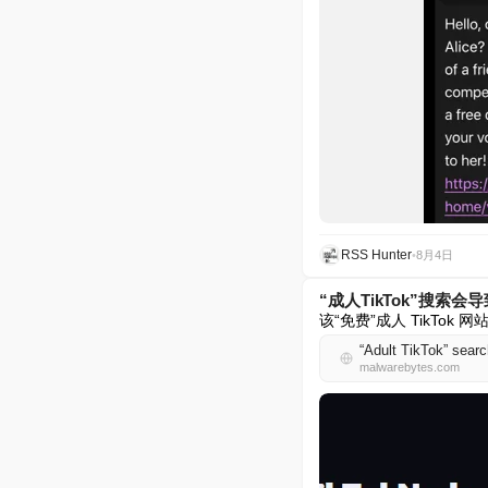
RSS Hunter
•
8月4日
“成人TikTok”搜索会
该“免费”成人 TikT
“Adult TikTok” sear
malwarebytes.com