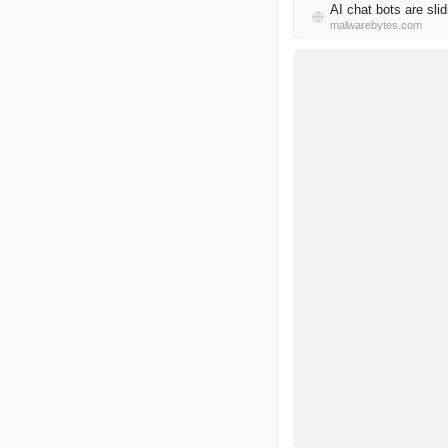
AI chat bots are sli
malwarebytes.com