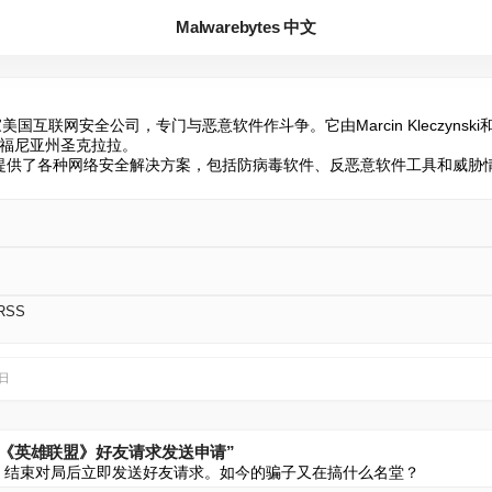
Malwarebytes 中文
.是一家美国互联网安全公司，专门与恶意软件作斗争。它由Marcin Kleczynski和Bru
福尼亚州圣克拉拉。

es.com提供了各种网络安全解决方案，包括防病毒软件、反恶意软件工具和威
 RSS
3日
向《英雄联盟》好友请求发送申请”
ot 结束对局后立即发送好友请求。如今的骗子又在搞什么名堂？