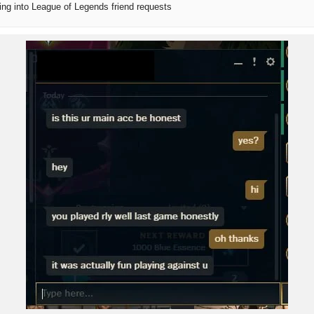
ding into League of Legends friend requests