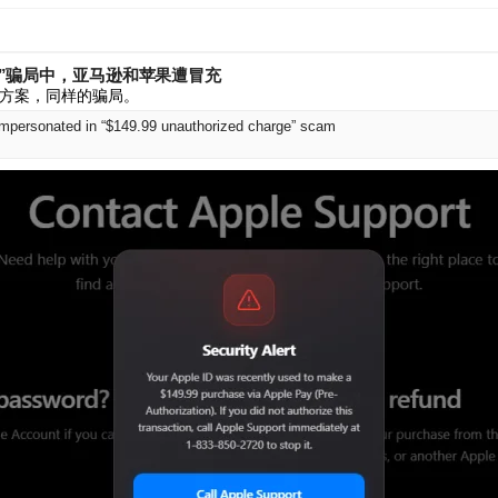
权扣款”骗局中，亚马逊和苹果遭冒充
方案，同样的骗局。
mpersonated in “$149.99 unauthorized charge” scam