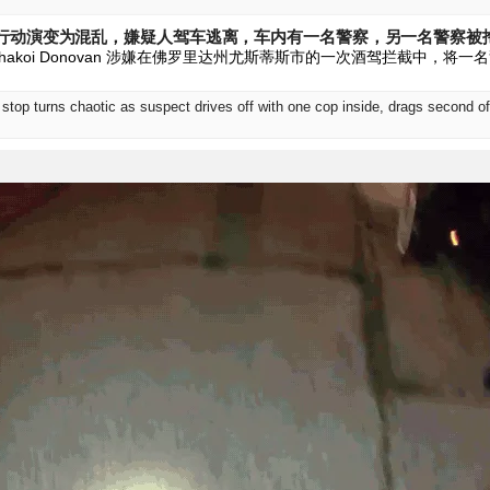
行动演变为混乱，嫌疑人驾车逃离，车内有一名警察，另一名警察被
hakoi Donovan 涉嫌在佛罗里达州尤斯蒂斯市的一次酒驾拦截中，将
stop turns chaotic as suspect drives off with one cop inside, drags second of