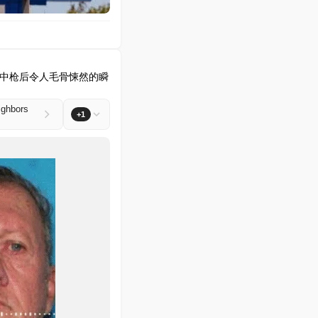
友中枪后令人毛骨悚然的瞬
ighbors
+1