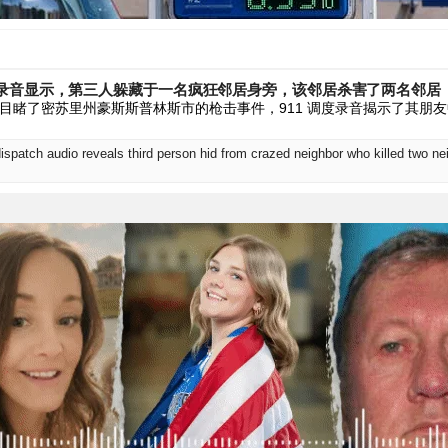
录音显示，第三人躲藏于一名疯狂邻居身旁，该邻居杀害了两名邻居
目睹了密苏里州豪斯斯普林斯市的枪击事件，911 调度录音揭示了其朋
spatch audio reveals third person hid from crazed neighbor who killed two ne