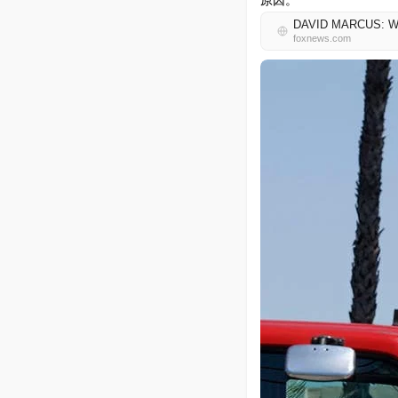
原因。
DAVID MARCUS: Why 
foxnews.com