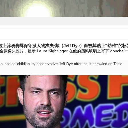
上涂鸦侮辱保守派人物杰夫·戴（Jeff Dye）而被其贴上“幼稚”的标
安全摄像头照片，显示 Laura Kightlinger 在他的挡风玻璃上写下"douch
n labeled 'childish' by conservative Jeff Dye after insult scrawled on Tesla