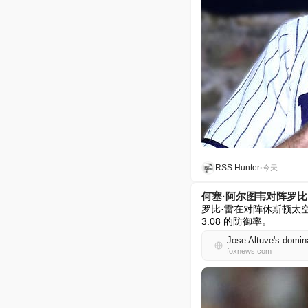
RSS Hunter
•
今天
何塞·阿尔图韦对阵罗
罗比·雷在对阵休斯顿太
3.08 的防御率。
Jose Altuve's domin
foxnews.com