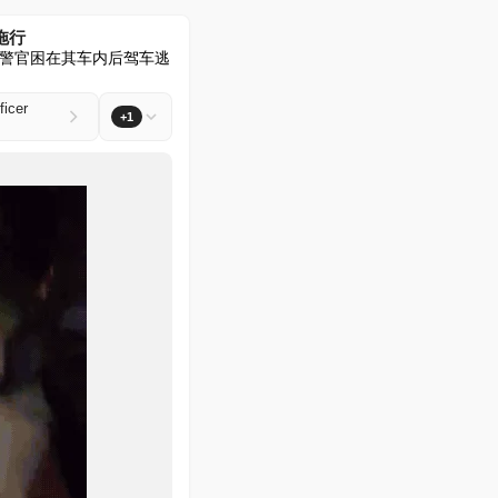
拖行
一名警官困在其车内后驾车逃
ficer
+1