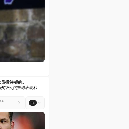
球员投注标的。
奖级别的投球表现和 
ros
+1