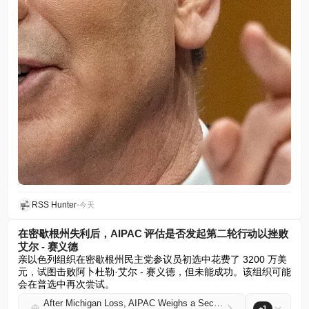
RSS Hunter
•
今天
在密歇根州失利后，AIPAC 评估是否发起第二轮行动以挫败
艾尔 - 赛义德
亲以色列组织在密歇根州民主党参议员初选中花费了 3200 万美
元，试图击败阿卜杜勒·艾尔 - 赛义德，但未能成功。该组织可能
会在普选中再次尝试。
After Michigan Loss, AIPAC Weighs a Second Effort to Defeat El-Sayed
+1