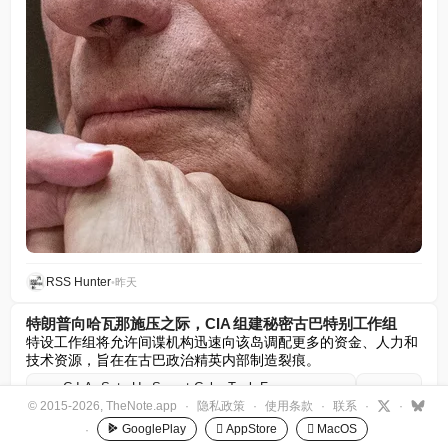
RSS Hunter
•
昨天
特朗普向哈瓦那施压之际，CIA 组建秘密古巴特别工作组
特设工作组将允许间谍机构迅速向该岛调配更多的资金、人力和
技术资源，旨在在古巴政治精英内部制造裂痕。
C.I.A. Sets Up Secret Cuba Task Force as Trump Pressures Havana
+1
nytimes.com
© 2015-2026, TheNote.app
·
隐私政策
·
使用条款
·
联系
·
·
GooglePlay
 AppStore
 MacOS
·