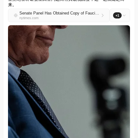
来。
Senate Panel Has Obtained Copy of Fauci’s Cellphone
+1
nytimes.com