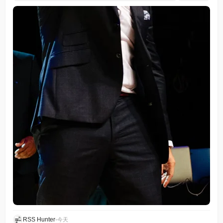
RSS Hunter
•
今天