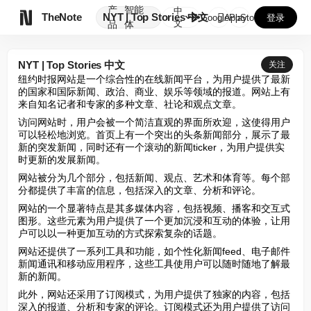
产
智能
中

TheNote
NYT | Top Stories 中文
GooglePlay
AppStore
登录
文
品
体
NYT | Top Stories 中文
关注
纽约时报网站是一个综合性的在线新闻平台，为用户提供了最新
的国家和国际新闻、政治、商业、娱乐等领域的报道。网站上有
来自知名记者和专家的多种文章、社论和观点文章。
访问网站时，用户会被一个简洁直观的界面所欢迎，这使得用户
可以轻松地浏览。首页上有一个突出的头条新闻部分，展示了最
新的突发新闻，同时还有一个滚动的新闻ticker，为用户提供实
时更新的发展新闻。
网站被分为几个部分，包括新闻、观点、艺术和体育等。每个部
分都提供了丰富的信息，包括深入的文章、分析和评论。
网站的一个显著特点是其多媒体内容，包括视频、播客和交互式
图形。这些元素为用户提供了一个更加沉浸和互动的体验，让用
户可以以一种更加互动的方式探索复杂的话题。
网站还提供了一系列工具和功能，如个性化新闻feed、电子邮件
新闻通讯和移动应用程序，这些工具使用户可以随时随地了解最
新的新闻。
此外，网站还采用了订阅模式，为用户提供了独家的内容，包括
深入的报道、分析和专家的评论。订阅模式还为用户提供了访问