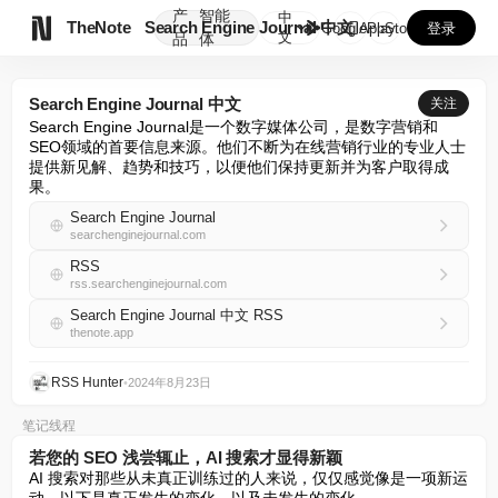
产
智能
中

TheNote
Search Engine Journal 中文
GooglePlay
AppStore
登录
文
品
体
Search Engine Journal 中文
关注
Search Engine Journal是一个数字媒体公司，是数字营销和
SEO领域的首要信息来源。他们不断为在线营销行业的专业人士
提供新见解、趋势和技巧，以便他们保持更新并为客户取得成
果。
Search Engine Journal
searchenginejournal.com
RSS
rss.searchenginejournal.com
Search Engine Journal 中文 RSS
thenote.app
RSS Hunter
•
2024年8月23日
笔记线程
若您的 SEO 浅尝辄止，AI 搜索才显得新颖
AI 搜索对那些从未真正训练过的人来说，仅仅感觉像是一项新运