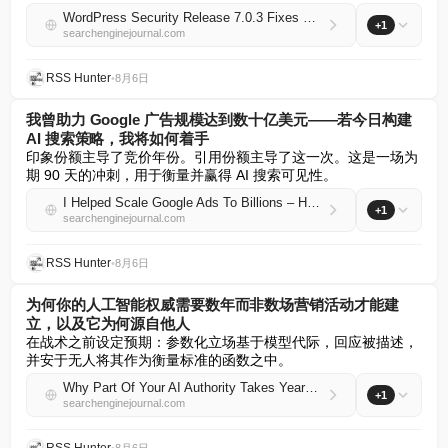
WordPress Security Release 7.0.3 Fixes High Severity XSS Vulnerability
+1
searchenginejournal.com
RSS Hunter
•
8月6日
我曾助力 Google 广告规模达到数十亿美元——若今日构建
AI 搜索策略，我将如何着手
印象份额主导了竞价年份。引用份额主导了这一次。这是一场为
期 90 天的冲刺，用于衡量并赢得 AI 搜索可见性。
I Helped Scale Google Ads To Billions – Here’s How I’d Build An AI Search Strategy Today
+1
searchenginejournal.com
RSS Hunter
•
8月6日
为何你的人工智能权威需要数年而非数场营销活动才能建
立，以及它为何源自他人
在战术之前设定预期：参数化立场基于模型代际，回应被描述，
并安于无人将其作为衡量标准的函数之中。
Why Part Of Your AI Authority Takes Years, Not Campaigns & Why It Comes From Other People
+1
searchenginejournal.com