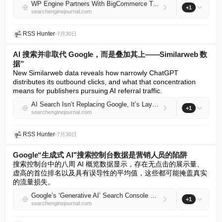
WP Engine Partners With BigCommerce To Scale WordPress Stores
+1
searchenginejournal.com
RSS Hunter
•
7月30日
AI 搜索并非取代 Google，而是叠加其上——Similarweb 数
据”
New Similarweb data reveals how narrowly ChatGPT 
distributes its outbound clicks, and what that concentration 
means for publishers pursuing AI referral traffic.
AI Search Isn’t Replacing Google, It’s Layering On Top – Similarweb Data
+1
searchenginejournal.com
RSS Hunter
•
7月30日
Google“生成式 AI"搜索控制台数据是营销人员的陷阱
搜索控制台中的八周 AI 概览数据显示，存在无点击的展示量、
虚高的首位排名以及具有误导性的平均值，这些都可能掩盖真实
的流量损失。
Google’s ‘Generative AI’ Search Console Data Is A Trap For Marketers
+1
searchenginejournal.com