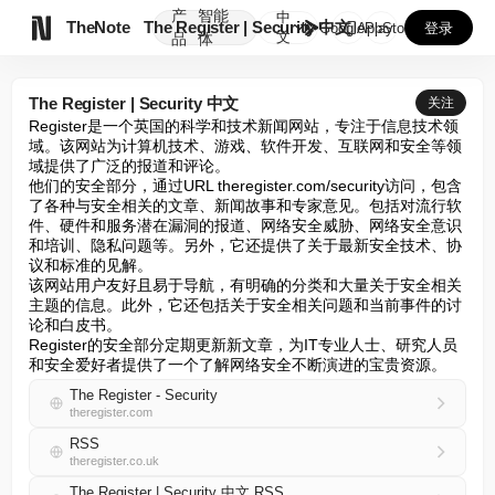
产
智能
中

TheNote
The Register | Security 中文
GooglePlay
AppStore
登录
文
品
体
The Register | Security 中文
关注
Register是一个英国的科学和技术新闻网站，专注于信息技术领
域。该网站为计算机技术、游戏、软件开发、互联网和安全等领
域提供了广泛的报道和评论。

他们的安全部分，通过URL theregister.com/security访问，包含
了各种与安全相关的文章、新闻故事和专家意见。包括对流行软
件、硬件和服务潜在漏洞的报道、网络安全威胁、网络安全意识
和培训、隐私问题等。另外，它还提供了关于最新安全技术、协
议和标准的见解。

该网站用户友好且易于导航，有明确的分类和大量关于安全相关
主题的信息。此外，它还包括关于安全相关问题和当前事件的讨
论和白皮书。

Register的安全部分定期更新新文章，为IT专业人士、研究人员
和安全爱好者提供了一个了解网络安全不断演进的宝贵资源。
The Register - Security
theregister.com
RSS
theregister.co.uk
The Register | Security 中文 RSS