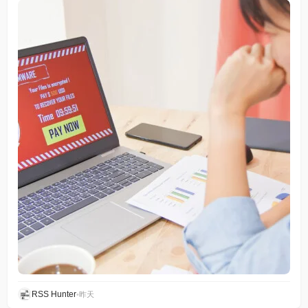
RSS Hunter
•
昨天