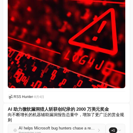
RSS Hunter
•
8月4日
AI 助力微软漏洞猎人斩获创纪录的 2000 万美元奖金
向不断增长的机器辅助漏洞报告总量中，增加了更广泛的赏金规
则
AI helps Microsoft bug hunters chase a record $20M payday
+1
theregister.com