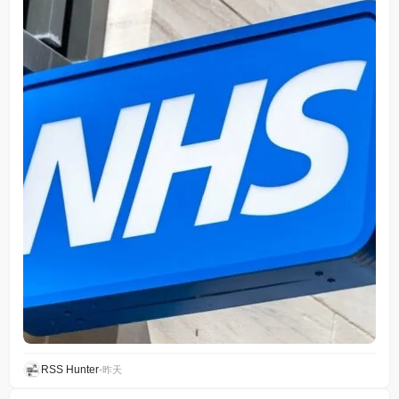
RSS Hunter
•
昨天