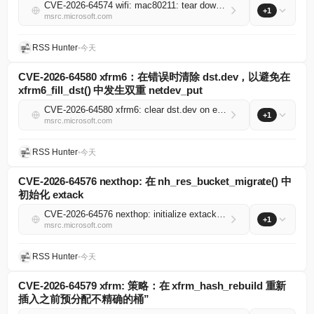
CVE-2026-64574 wifi: mac80211: tear down new links on vif update error path
+1
msrc.microsoft.com
RSS Hunter
•
今天
CVE-2026-64580 xfrm6：在错误时清除 dst.dev，以避免在
xfrm6_fill_dst() 中发生双重 netdev_put
CVE-2026-64580 xfrm6: clear dst.dev on error to avoid double netdev_put in xfrm6_fill_dst()
+1
msrc.microsoft.com
RSS Hunter
•
今天
CVE-2026-64576 nexthop: 在 nh_res_bucket_migrate() 中
初始化 extack
CVE-2026-64576 nexthop: initialize extack in nh_res_bucket_migrate()
+1
msrc.microsoft.com
RSS Hunter
•
今天
CVE-2026-64579 xfrm: 策略：在 xfrm_hash_rebuild 重新
插入之前预分配不精确的桶”