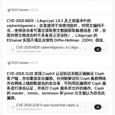
RSS Hunter
•
8月7日
CVE-2018-6829：Libgcrypt 1.8.2 及之前版本中的
cipher/elgamal.c，在直接用于加密消息时，对明文编码不
当，使得攻击者可通过读取密文数据获取敏感信息（即，在
面对密文唯攻击时不具备语义安全性）。Libgcrypt 的
ElGamal 实现不满足决策性 Diffie-Hellman（DDH）假设。
CVE-2018-6829 cipher/elgamal.c in Libgcrypt through 1.8.2, when used to encrypt messages directly, improperly encodes plaintexts, which allows attackers to obtain sensitive information by reading ciphertext data (i.e., it does not have semantic secur...
+1
msrc.microsoft.com
RSS Hunter
•
8月7日
CVE-2018-1128 发现 CephX 认证协议未能正确验证 Ceph
客户端，存在重放攻击漏洞。任何能够访问 Ceph 集群网络
并在网络上嗅探数据包的攻击者，可利用此漏洞对 Ceph 服
务进行身份认证，并执行 Ceph 服务所允许的操作。Ceph
的 master、mimic、luminous 和 jewel 分支被认为存在此
漏洞。
CVE-2018-1128 It was found that cephx authentication protocol did not verify ceph clients correctly and was vulnerable to replay attack. Any attacker having access to ceph cluster network who is able to sniff packets on network can use this vulnerabi...
+1
msrc.microsoft.com