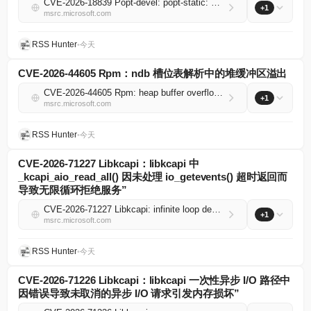
CVE-2026-18839 Popt-devel: popt-static: size_t underflow in singleoptionhelp
+1
msrc.microsoft.com
RSS Hunter
•
今天
CVE-2026-44605 Rpm：ndb 槽位表解析中的堆缓冲区溢出
CVE-2026-44605 Rpm: heap buffer overflow in ndb slot table parsing
+1
msrc.microsoft.com
RSS Hunter
•
今天
CVE-2026-71227 Libkcapi：libkcapi 中
_kcapi_aio_read_all() 因未处理 io_getevents() 超时返回而
导致无限循环拒绝服务”
CVE-2026-71227 Libkcapi: infinite loop denial of service in libkcapi _kcapi_aio_read_all() due to unhandled io_getevents() timeout return
+1
msrc.microsoft.com
RSS Hunter
•
今天
CVE-2026-71226 Libkcapi：libkcapi 一次性异步 I/O 路径中
因错误导致未取消的异步 I/O 请求引发内存损坏”