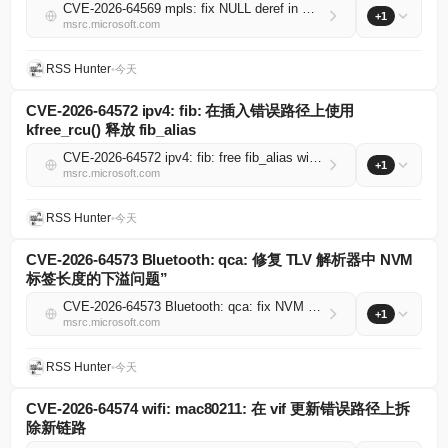
CVE-2026-64569 mpls: fix NULL deref in mpls_valid_fib_dump_req() on CONFIG_INET=n
+1
msrc.microsoft.com
RSS Hunter
•
今天
CVE-2026-64572 ipv4: fib: 在插入错误路径上使用
kfree_rcu() 释放 fib_alias
CVE-2026-64572 ipv4: fib: free fib_alias with kfree_rcu() on insert error path
+1
msrc.microsoft.com
RSS Hunter
•
今天
CVE-2026-64573 Bluetooth: qca: 修复 TLV 解析器中 NVM
标签长度的下溢问题”
CVE-2026-64573 Bluetooth: qca: fix NVM tag length underflow in TLV parser
+1
msrc.microsoft.com
RSS Hunter
•
今天
CVE-2026-64574 wifi: mac80211: 在 vif 更新错误路径上拆
除新链路