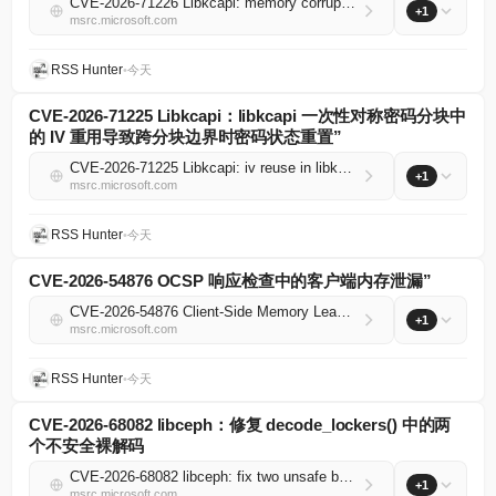
CVE-2026-71226 Libkcapi: memory corruption via uncanceled aio requests on error in libkcapi's one-shot aio path
+1
msrc.microsoft.com
RSS Hunter
•
今天
CVE-2026-71225 Libkcapi：libkcapi 一次性对称密码分块中
的 IV 重用导致跨分块边界时密码状态重置”
CVE-2026-71225 Libkcapi: iv reuse in libkcapi one-shot symmetric cipher chunking causes cipher state reset across chunk boundaries
+1
msrc.microsoft.com
RSS Hunter
•
今天
CVE-2026-54876 OCSP 响应检查中的客户端内存泄漏”
CVE-2026-54876 Client-Side Memory Leak in OCSP Response Checking
+1
msrc.microsoft.com
RSS Hunter
•
今天
CVE-2026-68082 libceph：修复 decode_lockers() 中的两
个不安全裸解码
CVE-2026-68082 libceph: fix two unsafe bare decodes in decode_lockers()
+1
msrc.microsoft.com