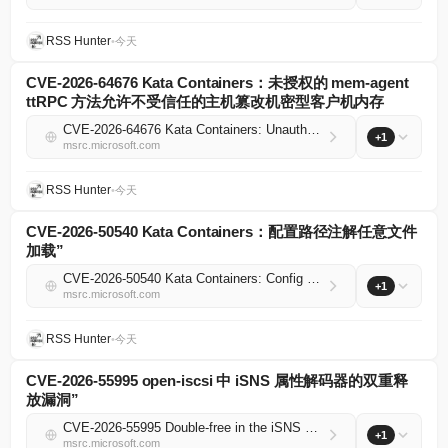
RSS Hunter
•
今天
CVE-2026-64676 Kata Containers：未授权的 mem-agent
ttRPC 方法允许不受信任的主机篡改机密型客户机内存
CVE-2026-64676 Kata Containers: Unauthorized mem-agent ttRPC methods let an untrusted host tamper with confidential-guest memory
+1
msrc.microsoft.com
RSS Hunter
•
今天
CVE-2026-50540 Kata Containers：配置路径注解任意文件
加载”
CVE-2026-50540 Kata Containers: Config Path Annotation Arbitrary File Loading
+1
msrc.microsoft.com
RSS Hunter
•
今天
CVE-2026-55995 open-iscsi 中 iSNS 属性解码器的双重释
放漏洞”
CVE-2026-55995 Double-free in the iSNS attribute decoder in open-iscsi
+1
msrc.microsoft.com