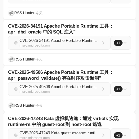
RSS Hunter
•
今天
CVE-2026-34191 Apache Portable Runtime 工具：
apr_dbd_oracle 中的 SQL 注入”
CVE-2026-34191 Apache Portable Runtime Utility: SQL Injection in apr_dbd_oracle
+1
msrc.microsoft.com
RSS Hunter
•
今天
CVE-2025-49506 Apache Portable Runtime 工具：
apr_password_validate() 存在时序攻击漏洞”
CVE-2025-49506 Apache Portable Runtime Utility: apr_password_validate() vulnerable to timing attack
+1
msrc.microsoft.com
RSS Hunter
•
今天
CVE-2026-47243 Kata 虚拟机逃逸：通过 virtiofs 实现
runtime-rs 中的 guest-root 到 host-root 逃逸
CVE-2026-47243 Kata guest escape: runtime-rs guest-root to host-root escape via virtiofs
+1
msrc.microsoft.com