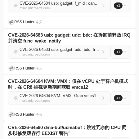
CVE-2026-64584 usb: gadget: f_midi: cancel pending IN work before freeing the midi object
+1
msrc.microsoft.com
RSS Hunter
•
今天
CVE-2026-64583 usb: gadget: udc: bdc: 在拆卸前释放 IRQ
并清空 func_wake_notify
CVE-2026-64583 usb: gadget: udc: bdc: free IRQ and drain func_wake_notify before teardown
+1
msrc.microsoft.com
RSS Hunter
•
今天
CVE-2026-64604 KVM: VMX：仅在 vCPU 处于客户机模式
时，在 CR8 拦截更新期间获取 vmcs12
CVE-2026-64604 KVM: VMX: Grab vmcs12 on CR8 interception update iff vCPU is in guest mode
+1
msrc.microsoft.com
RSS Hunter
•
今天
CVE-2026-64590 dma-buf/udmabuf：跳过冗余的 CPU 同
步以修复缓存行 EEXIST 警告”