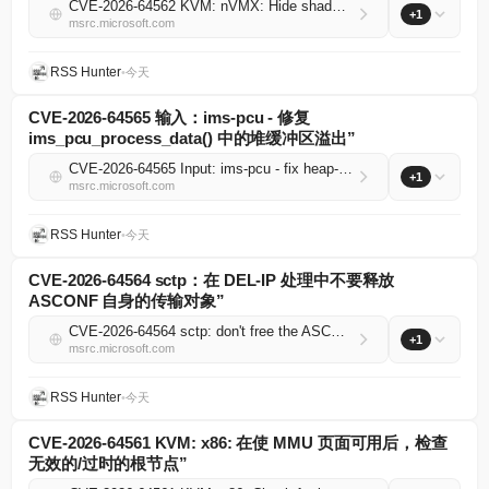
CVE-2026-64562 KVM: nVMX: Hide shadow VMCS right after VMCLEAR
+1
msrc.microsoft.com
RSS Hunter
•
今天
CVE-2026-64565 输入：ims-pcu - 修复
ims_pcu_process_data() 中的堆缓冲区溢出”
CVE-2026-64565 Input: ims-pcu - fix heap-buffer-overflow in ims_pcu_process_data()
+1
msrc.microsoft.com
RSS Hunter
•
今天
CVE-2026-64564 sctp：在 DEL-IP 处理中不要释放
ASCONF 自身的传输对象”
CVE-2026-64564 sctp: don't free the ASCONF's own transport in DEL-IP processing
+1
msrc.microsoft.com
RSS Hunter
•
今天
CVE-2026-64561 KVM: x86: 在使 MMU 页面可用后，检查
无效的/过时的根节点”