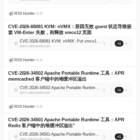
RSS Hunter
•
今天
CVE-2026-68081 KVM: nVMX：若因无效 guest 状态导致嵌
套 VM-Enter 失败，则释放 vmcs12 页面
CVE-2026-68081 KVM: nVMX: Put vmcs12 pages if nested VM-Enter fails due to invalid guest state
+1
msrc.microsoft.com
RSS Hunter
•
今天
CVE-2026-34502 Apache Portable Runtime 工具：APR
memcached 客户端中的堆缓冲区溢出
CVE-2026-34502 Apache Portable Runtime Utility: Heap buffer overflow in APR memcached client
+1
msrc.microsoft.com
RSS Hunter
•
今天
CVE-2026-34501 Apache Portable Runtime 工具：APR
Redis 客户端中的堆缓冲区溢出”
CVE-2026-34501 Apache Portable Runtime Utility: Heap buffer overflow in APR redis client
+1
msrc.microsoft.com