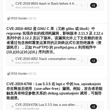
CVE-2019-9924 rbash in Bash before 4.4-beta2 did not prevent the shell user from modifying BASH_CMDS, thus allowing the user to execute any command with the permissions of the shell.
+1
msrc.microsoft.com
RSS Hunter
•
8月7日
CVE-2010-4052 是 GNU C 库（又称 glibc 或 libc6）中
regcomp 实现存在的栈消耗漏洞，影响版本 2.11.3 及 2.12.x
系列中的 2.12.2 及以下版本。该漏洞允许上下文依赖的攻击
者通过包含相邻重复运算符的正则表达式引发拒绝服务（资
源耗尽），正如 ProFTPD 的 proftpd.gnu.c 利用程序中
{10,}{10,}{10,}{10,} 序列所示。
CVE-2010-4052 Stack consumption vulnerability in the regcomp implementation in the GNU C Library (aka glibc or libc6) through 2.11.3, and 2.12.x through 2.12.2, allows context-dependent attackers to cause a denial of service (resource exhaustion) via...
+1
msrc.microsoft.com
RSS Hunter
•
8月7日
CVE-2019-6706：Lua 5.3.5 在 lapi.c 中的 lua_upvaluejoin
存在释放后使用（use-after-free）漏洞。例如，攻击者若能
触发具有特定参数关系的 debug.upvaluejoin 调用，可能导
致崩溃。
CVE-2019-6706 Lua 5.3.5 has a use-after-free in lua_upvaluejoin in lapi.c. For example a crash outcome might be achieved by an attacker who is able to trigger a debug.upvaluejoin call in which the arguments have certain relationships.
+1
msrc.microsoft.com