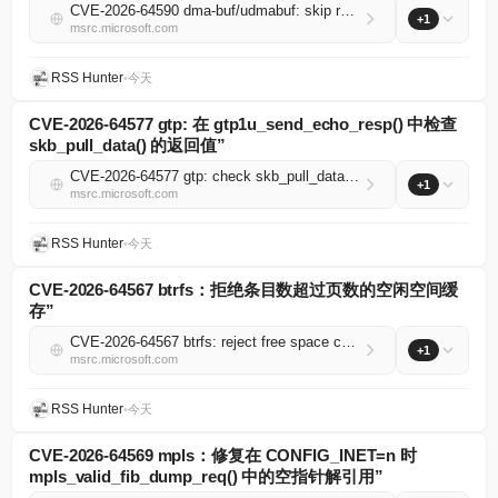
CVE-2026-64590 dma-buf/udmabuf: skip redundant cpu sync to fix cacheline EEXIST warning
+1
msrc.microsoft.com
RSS Hunter
•
今天
CVE-2026-64577 gtp: 在 gtp1u_send_echo_resp() 中检查
skb_pull_data() 的返回值”
CVE-2026-64577 gtp: check skb_pull_data() return in gtp1u_send_echo_resp()
+1
msrc.microsoft.com
RSS Hunter
•
今天
CVE-2026-64567 btrfs：拒绝条目数超过页数的空闲空间缓
存”
CVE-2026-64567 btrfs: reject free space cache with more entries than pages
+1
msrc.microsoft.com
RSS Hunter
•
今天
CVE-2026-64569 mpls：修复在 CONFIG_INET=n 时
mpls_valid_fib_dump_req() 中的空指针解引用”