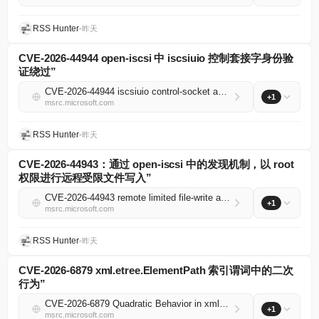
RSS Hunter
•
昨天
CVE-2026-44944 open-iscsi 中 iscsiuio 控制套接字身份验
证绕过”
CVE-2026-44944 iscsiuio control-socket authentication bypass in open-iscsi
+1
msrc.microsoft.com
RSS Hunter
•
昨天
CVE-2026-44943：通过 open-iscsi 中的发现机制，以 root
权限进行远程受限文件写入”
CVE-2026-44943 remote limited file-write as root via discovery in open-iscsi
+1
msrc.microsoft.com
RSS Hunter
•
昨天
CVE-2026-6879 xml.etree.ElementPath 索引谓词中的二次
行为”
CVE-2026-6879 Quadratic Behavior in xml.etree.ElementPath Index Predicates
+1
msrc.microsoft.com