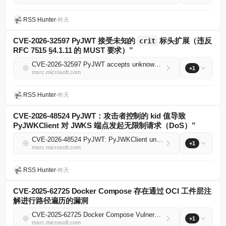
RSS Hunter
•
昨天
CVE-2026-32597 PyJWT 接受未知的
标头扩展（违反
crit
RFC 7515 §4.1.11 的 MUST 要求）”
CVE-2026-32597 PyJWT accepts unknown `crit` header extensions (RFC 7515 §4.1.11 MUST violation)
+1
msrc.microsoft.com
RSS Hunter
•
昨天
CVE-2026-48524 PyJWT：攻击者控制的 kid 值导致
PyJWKClient 对 JWKS 端点发起无限制请求（DoS）”
CVE-2026-48524 PyJWT: PyJWKClient unbounded JWKS endpoint requests via attacker-controlled kid values (DoS)
+1
msrc.microsoft.com
RSS Hunter
•
昨天
CVE-2025-62725 Docker Compose 存在通过 OCI 工件层注
解进行路径遍历的漏洞
CVE-2025-62725 Docker Compose Vulnerable to Path Traversal via OCI Artifact Layer Annotations
+1
msrc.microsoft.com