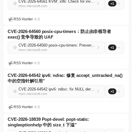
CVE-2026-64561 KVM: x86: Check for invalid/obsolete root *after* making MMU pages available
+1
msrc.microsoft.com
RSS Hunter
•
今天
CVE-2026-64560 posix-cpu-timers：防止由非领导者
exec() 竞争导致的 UAF
CVE-2026-64560 posix-cpu-timers: Prevent UAF caused by non-leader exec() race
+1
msrc.microsoft.com
RSS Hunter
•
今天
CVE-2026-64542 ipv6: ndisc: 修复 accept_untracked_na()
中的空指针解引用”
CVE-2026-64542 ipv6: ndisc: fix NULL deref in accept_untracked_na()
+1
msrc.microsoft.com
RSS Hunter
•
今天
CVE-2026-18839 Popt-devel: popt-static:
singleoptionhelp 中的 size_t 下溢”