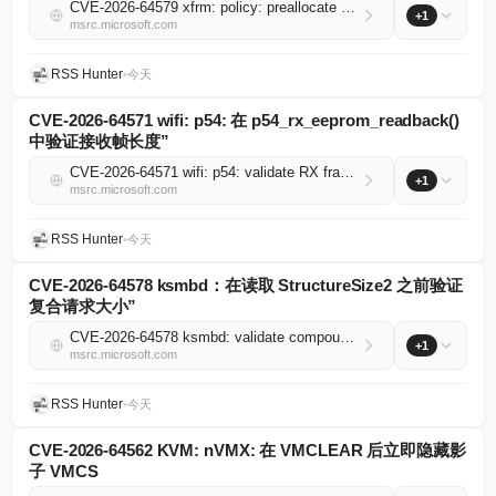
CVE-2026-64579 xfrm: policy: preallocate inexact bins before xfrm_hash_rebuild reinsert
+1
msrc.microsoft.com
RSS Hunter
•
今天
CVE-2026-64571 wifi: p54: 在 p54_rx_eeprom_readback()
中验证接收帧长度”
CVE-2026-64571 wifi: p54: validate RX frame length in p54_rx_eeprom_readback()
+1
msrc.microsoft.com
RSS Hunter
•
今天
CVE-2026-64578 ksmbd：在读取 StructureSize2 之前验证
复合请求大小”
CVE-2026-64578 ksmbd: validate compound request size before reading StructureSize2
+1
msrc.microsoft.com
RSS Hunter
•
今天
CVE-2026-64562 KVM: nVMX: 在 VMCLEAR 后立即隐藏影
子 VMCS