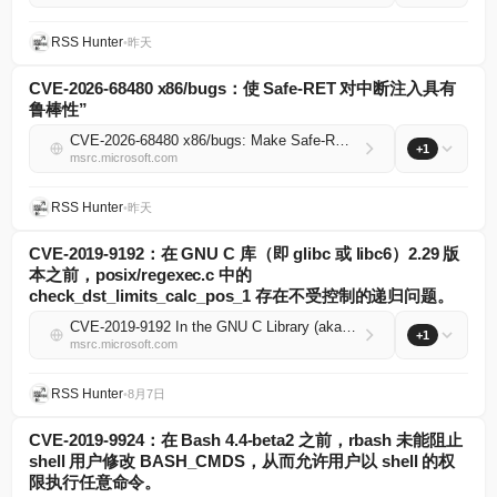
RSS Hunter
•
昨天
CVE-2026-68480 x86/bugs：使 Safe-RET 对中断注入具有
鲁棒性”
CVE-2026-68480 x86/bugs: Make Safe-RET robust against interrupt injection
+1
msrc.microsoft.com
RSS Hunter
•
昨天
CVE-2019-9192：在 GNU C 库（即 glibc 或 libc6）2.29 版
本之前，posix/regexec.c 中的
check_dst_limits_calc_pos_1 存在不受控制的递归问题。
CVE-2019-9192 In the GNU C Library (aka glibc or libc6) through 2.29, check_dst_limits_calc_pos_1 in posix/regexec.c has Uncontrolled Recursion
+1
msrc.microsoft.com
RSS Hunter
•
8月7日
CVE-2019-9924：在 Bash 4.4-beta2 之前，rbash 未能阻止
shell 用户修改 BASH_CMDS，从而允许用户以 shell 的权
限执行任意命令。