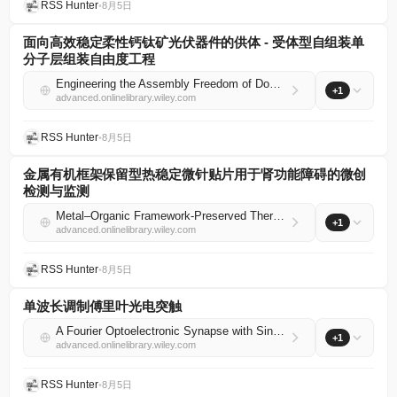
RSS Hunter
•
8月5日
面向高效稳定柔性钙钛矿光伏器件的供体 - 受体型自组装单
分子层组装自由度工程
Engineering the Assembly Freedom of Donor–Acceptor Type Self‐Assembled Monolayers Toward Efficient and Stable Flexible Perovskite Photovoltaics
+1
advanced.onlinelibrary.wiley.com
RSS Hunter
•
8月5日
金属有机框架保留型热稳定微针贴片用于肾功能障碍的微创
检测与监测
Metal–Organic Framework‐Preserved Thermostable Microneedle Patch for Minimally Invasive Detection and Monitoring of Kidney Dysfunction
+1
advanced.onlinelibrary.wiley.com
RSS Hunter
•
8月5日
单波长调制傅里叶光电突触
A Fourier Optoelectronic Synapse with Single‐Wavelength Modulation
+1
advanced.onlinelibrary.wiley.com
RSS Hunter
•
8月5日