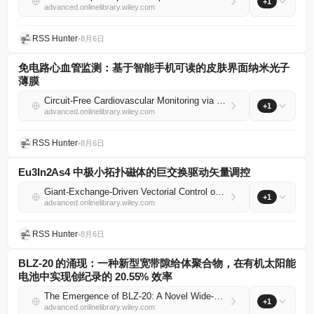
+1
advanced.onlinelibrary.wiley.com
RSS Hunter
•
8月6日
免电路心血管监测：基于智能手机可读的皮肤界面纳米光子
薄膜
Circuit‐Free Cardiovascular Monitoring via Smartphone‐Readable Skin‐Interfaced Nanophotonic Films
+1
advanced.onlinelibrary.wiley.com
RSS Hunter
•
8月6日
Eu3In2As4 中极小拓扑磁体的巨交换驱动矢量调控
Giant‐Exchange‐Driven Vectorial Control of a Minimal Topological Magnet in Eu3In2As4
+1
advanced.onlinelibrary.wiley.com
RSS Hunter
•
8月6日
BLZ‐20 的涌现：一种新型宽带隙给体聚合物，在有机太阳能
电池中实现创纪录的 20.55% 效率
The Emergence of BLZ‐20: A Novel Wide‐Bandgap Donor Polymer Achieving a Record 20.55% Efficiency in Organic Solar Cells
+1
advanced.onlinelibrary.wiley.com