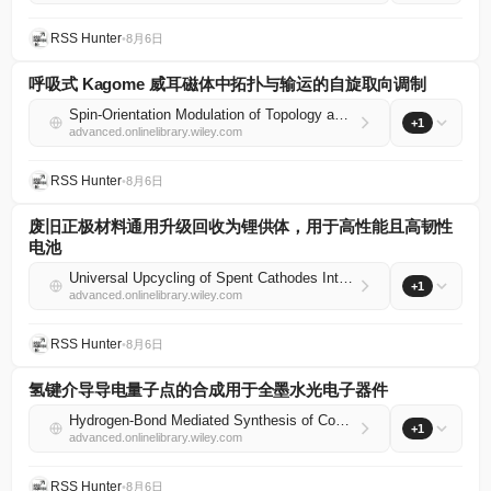
RSS Hunter
•
8月6日
呼吸式 Kagome 威耳磁体中拓扑与输运的自旋取向调制
Spin‐Orientation Modulation of Topology and Transport in a Breathing‐Kagome Weyl Magnet
+1
advanced.onlinelibrary.wiley.com
RSS Hunter
•
8月6日
废旧正极材料通用升级回收为锂供体，用于高性能且高韧性
电池
Universal Upcycling of Spent Cathodes Into Lithium Donors for High‐Performance and Resilient Batteries
+1
advanced.onlinelibrary.wiley.com
RSS Hunter
•
8月6日
氢键介导导电量子点的合成用于全墨水光电子器件
Hydrogen‐Bond Mediated Synthesis of Conductive Quantum Dots for All‐Ink Optoelectronic Devices
+1
advanced.onlinelibrary.wiley.com
RSS Hunter
•
8月6日