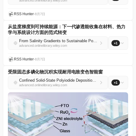
advanced.onlinelibrary.wiley.com
RSS Hunter
•
8月7日
从盐度梯度到可持续能源：下一代渗透能收集在材料、热力
学与系统设计方面的范式转变
From Salinity Gradients to Sustainable Power: A Paradigm Shift in Materials, Thermodynamics, and System Design in Next‐Generation Osmotic Energy Harvesting
+1
advanced.onlinelibrary.wiley.com
RSS Hunter
•
8月7日
受限固态多碘化物沉积实现耐用电致变色智能窗
Confined Solid‐State Polyiodide Deposition Enables Durable Electrochromic Smart Windows
+1
advanced.onlinelibrary.wiley.com