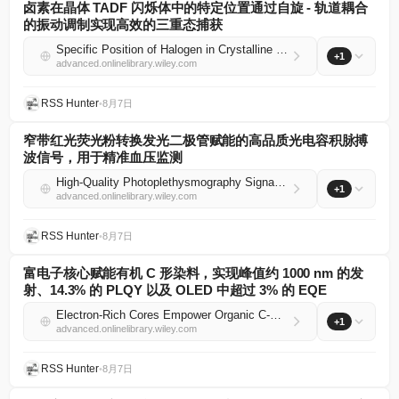
卤素在晶体 TADF 闪烁体中的特定位置通过自旋 - 轨道耦合
的振动调制实现高效的三重态捕获
Specific Position of Halogen in Crystalline TADF Scintillators Enables Efficient Triplet Harvesting Through Vibrational Modulation of Spin–Orbit Coupling
+1
advanced.onlinelibrary.wiley.com
RSS Hunter
•
8月7日
窄带红光荧光粉转换发光二极管赋能的高品质光电容积脉搏
波信号，用于精准血压监测
High‐Quality Photoplethysmography Signal Enabled by Narrowband Red Phosphor Converted Light‐Emitting Diodes for Accurate Blood‐Pressure Monitoring
+1
advanced.onlinelibrary.wiley.com
RSS Hunter
•
8月7日
富电子核心赋能有机 C 形染料，实现峰值约 1000 nm 的发
射、14.3% 的 PLQY 以及 OLED 中超过 3% 的 EQE
Electron‐Rich Cores Empower Organic C‐Shaped Dyes With Emission Peaking Around 1000 nm, 14.3% PLQY, and >3% EQE in OLEDs
+1
advanced.onlinelibrary.wiley.com
RSS Hunter
•
8月7日