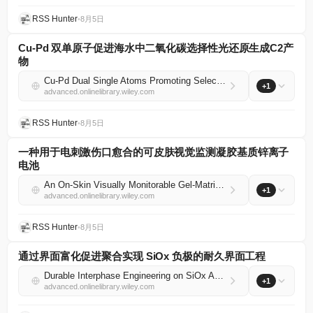
RSS Hunter
•
8月5日
Cu‐Pd 双单原子促进海水中二氧化碳选择性光还原生成C2产
物
Cu‐Pd Dual Single Atoms Promoting Selective CO2 Photoreduction to C2 Products in Seawater
+1
advanced.onlinelibrary.wiley.com
RSS Hunter
•
8月5日
一种用于电刺激伤口愈合的可皮肤视觉监测凝胶基质锌离子
电池
An On‐Skin Visually Monitorable Gel‐Matrix Zinc–Ion Battery for Electrically Stimulated Wound Healing
+1
advanced.onlinelibrary.wiley.com
RSS Hunter
•
8月5日
通过界面富化促进聚合实现 SiOx 负极的耐久界面工程
Durable Interphase Engineering on SiOx Anodes Through Interfacial‐Enrichment‐Facilitated Polymerization
+1
advanced.onlinelibrary.wiley.com