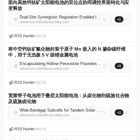
面向高效钙钛矿太阳能电池的双位点协同调控界面钝化与应
变释放
Dual‐Site Synergistic Regulation Enabled Interface Passivation and Strain Release Toward Efficient Perovskite Solar Cells
+1
advanced.onlinelibrary.wiley.com
RSS Hunter
•
8月7日
将中空钙钛矿氟化物封装于原子 Mn 嵌入的 N 掺杂碳纤维
中，用于无负极 5 V 级锂金属电池
Encapsulating Hollow Perovskite Fluorides in Atomic Mn‐Embedded N‐Doped Carbon Fibers for Anode‐Less 5 V‐Class Li Metal Batteries
+1
advanced.onlinelibrary.wiley.com
RSS Hunter
•
8月7日
宽禁带子电池用于叠层太阳能电池：从卤化物到硫族化合物
及硫族卤化物
Wide‐Bandgap Subcells for Tandem Solar Cells: From Metal Halides to Metal Chalcogenides and Metal Chalcohalides
+1
advanced.onlinelibrary.wiley.com
RSS Hunter
•
8月7日