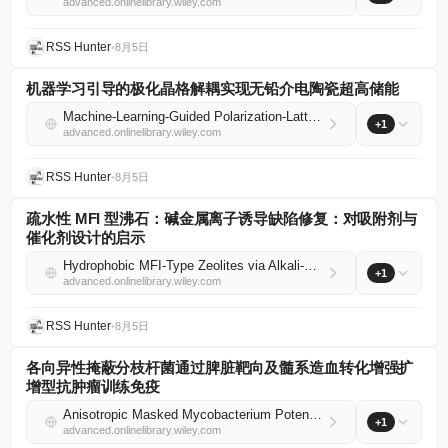
advanced.onlinelibrary.wiley.com
RSS Hunter
•
8月5日
机器学习引导的极化晶格解耦实现无铅介电陶瓷超高储能
Machine‐Learning‐Guided Polarization‐Lattice Decoupling Enables Ultrahigh Energy Storage in Lead‐Free Dielectric Ceramics
+1
advanced.onlinelibrary.wiley.com
RSS Hunter
•
8月5日
疏水性 MFI 型沸石：碱金属离子诱导缺陷修复：对吸附剂与
催化剂设计的启示
Hydrophobic MFI‐Type Zeolites via Alkali‐Cation‐Induced Defect Healing: Implications for Adsorbent and Catalyst Design
+1
advanced.onlinelibrary.wiley.com
RSS Hunter
•
8月5日
各向异性掩蔽分枝杆菌通过脾脏靶向及髓系造血转化增强扩
增型抗肿瘤训练免疫
Anisotropic Masked Mycobacterium Potentiates Amplified Antitumor Trained Immunity via Spleen Targeting and Myelopoiesis Conversion
+1
advanced.onlinelibrary.wiley.com