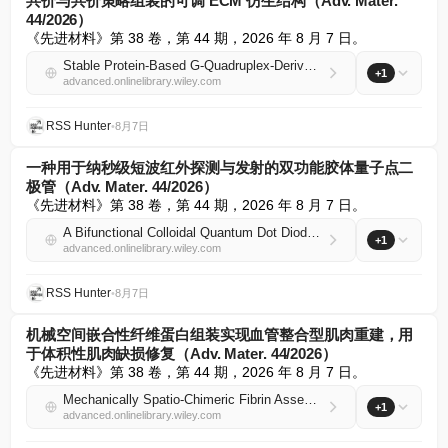
共价与共价策略组装的可调 ECM 仿生结构（Adv. Mater.
44/2026）
《先进材料》第 38 卷，第 44 期，2026 年 8 月 7 日。
Stable Protein‐Based G‐Quadruplex‐Derived Supramolecular Bioinks as Tunable ECM‐Mimetic Constructs Assembled by Combining Non‐Covalent and Covalent Strategies (Adv. Mater. 44/2026)
+1
advanced.onlinelibrary.wiley.com
RSS Hunter
•
8月7日
一种用于纳秒级短波红外探测与发射的双功能胶体量子点二
极管（Adv. Mater. 44/2026）
《先进材料》第 38 卷，第 44 期，2026 年 8 月 7 日。
A Bifunctional Colloidal Quantum Dot Diode for Nanosecond Short‐Wave Infrared Detection and Emission (Adv. Mater. 44/2026)
+1
advanced.onlinelibrary.wiley.com
RSS Hunter
•
8月7日
机械空间嵌合性纤维蛋白组装实现血管整合型肌肉重建，用
于体积性肌肉缺损修复（Adv. Mater. 44/2026）
《先进材料》第 38 卷，第 44 期，2026 年 8 月 7 日。
Mechanically Spatio‐Chimeric Fibrin Assembly Enables Vascular‐Integrated Muscle Reconstruction for Volumetric Muscle Loss Repair (Adv. Mater. 44/2026)
+1
advanced.onlinelibrary.wiley.com