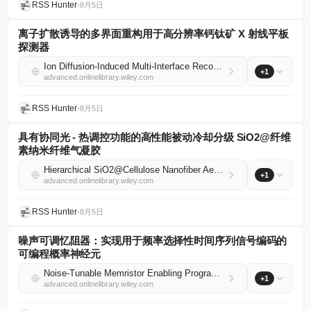
RSS Hunter
•
8月5日
离子扩散诱导的多界面重构用于高分辨率钙钛矿 X 射线平板
探测器
Ion Diffusion‐Induced Multi‐Interface Reconstruction for High‐Resolution Perovskite X‐Ray Flat‐Panel Detectors
+1
advanced.onlinelibrary.wiley.com
RSS Hunter
•
8月5日
具有协同光 - 热调控功能的高性能被动冷却分级 SiO2@纤维
素纳米纤维气凝胶
Hierarchical SiO2@Cellulose Nanofiber Aerogels With Synergistic Optical–Thermal Regulation for High‐Performance Passive Cooling
+1
advanced.onlinelibrary.wiley.com
RSS Hunter
•
8月5日
噪声可调忆阻器：实现用于频率选择性时间序列信号编码的
可编程概率神经元
Noise‐Tunable Memristor Enabling Programmable Probabilistic Neurons for Frequency‐Selective Time‐Series Signal Encoding
+1
advanced.onlinelibrary.wiley.com