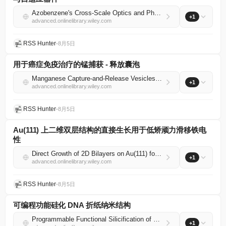
Azobenzene's Cross‐Scale Optics and Photonics: Molecular Photoswitching, Mesoscopic Material Motions, and Adaptive Devices
+1
advanced.onlinelibrary.wiley.com
RSS Hunter
•
8月5日
用于癌症免疫治疗的锰捕获 - 释放囊泡
Manganese Capture‐and‐Release Vesicles for Cancer Immunotherapy
+1
advanced.onlinelibrary.wiley.com
RSS Hunter
•
8月5日
Au(111) 上二维双层结构的直接生长用于低矫顽力滑移铁电
性
Direct Growth of 2D Bilayers on Au(111) for Low‐Coercive Sliding Ferroelectricity
+1
advanced.onlinelibrary.wiley.com
RSS Hunter
•
8月5日
可编程功能硅化 DNA 折纸纳米结构
Programmable Functional Silicification of DNA Origami Nanostructures
+1