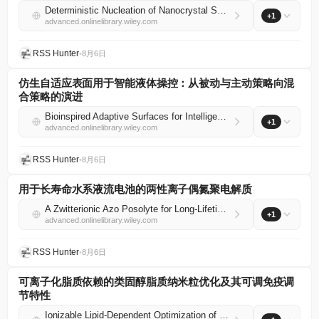
Deterministic Nucleation of Nanocrystal Superlattices on 2D Perovskites for Light‐Funneling Heterostructures
+1
advanced.onlinelibrary.wiley.com
RSS Hunter
•
8月6日
仿生自适应表面用于智能液体操控：从被动与主动策略向混
合策略的演进
Bioinspired Adaptive Surfaces for Intelligent Liquid Manipulation: Progressing From Passive and Active to Hybrid Strategies
+1
advanced.onlinelibrary.wiley.com
RSS Hunter
•
8月6日
用于长寿命水系液流电池的两性离子偶氮聚电解质
A Zwitterionic Azo Posolyte for Long‐Lifetime Aqueous Redox Flow Batteries
+1
advanced.onlinelibrary.wiley.com
RSS Hunter
•
8月6日
可离子化脂质依赖的类固醇脂质纳米粒优化及其可调免疫调
节特性
Ionizable Lipid‐Dependent Optimization of Steroid Lipid Nanoparticles With Tunable Immunomodulatory Properties