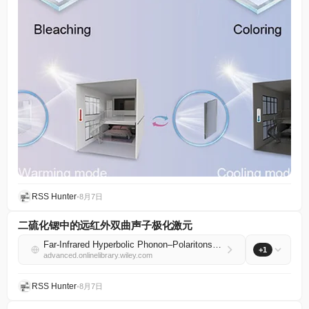
RSS Hunter
•
8月7日
二硫化锶中的远红外双曲声子极化激元
Far‐Infrared Hyperbolic Phonon–Polaritons in Zirconium Disulfide
+1
advanced.onlinelibrary.wiley.com
RSS Hunter
•
8月7日