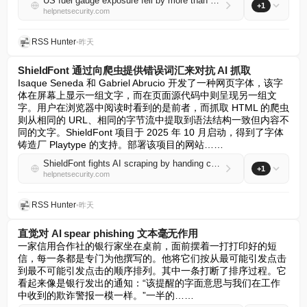
US fuel gauge exposure fell by more than half in three months
+1
helpnetsecurity.com
RSS Hunter
•
昨天
ShieldFont 通过向爬虫提供错误词汇来对抗 AI 抓取
Isaque Seneda 和 Gabriel Abrucio 开发了一种网页字体，该字
体在屏幕上显示一组文字，而在页面源代码中则呈现另一组文
字。用户在浏览器中阅读时看到的是前者，而抓取 HTML 的爬虫
则从相同的 URL、相同的字节流中提取到语法结构一致但内容不
同的文字。ShieldFont 项目于 2025 年 10 月启动，得到了字体
铸造厂 Playtype 的支持。部署该项目的网站……
ShieldFont fights AI scraping by handing crawlers the wrong words
+1
helpnetsecurity.com
RSS Hunter
•
昨天
直觉对 AI spear phishing 文本毫无作用
一家信用合作社的银行家坐在桌前，面前摆着一打打印好的短
信，每一条都是专门为他撰写的。他将它们按从最可能引发点击
到最不可能引发点击的顺序排列。其中一条打断了排序过程。它
看起来像是银行发出的通知：“该提醒的字面意思与我们在工作
中收到的欺诈警报一模一样。”一半的……