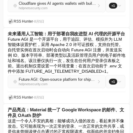
Cloudflare gives AI agents wallets with built-in spending controls
+1
helpnetsecurity.com
RSS Hunter
•
8月5日
未来通用人工智能：用于部署自我改进型 AI 代理的开源平台
Future AGI 是一个开源平台，用于追踪、评估、模拟并为 LLM 
智能体设置护栏，采用 Apache 2.0 许可证授权，支持自托管。
自托管实例在首次启动时会自动向 Future AGI 注册，并发送实
例 ID、版本字符串、部署类型以及活跃管理员用户的电子邮件地
址和域名。该注册仅执行一次，发生在任何用户登录仪表板之
前。退出机制仅需设置一个环境变量：在首次启动前于 .env 文
件中添加 FUTURE_AGI_TELEMETRY_DISABLED=1。
Future AGI: Open-source platform for shipping self-improving AI agents
+1
helpnetsecurity.com
RSS Hunter
•
8月5日
产品亮点：Material 统一了 Google Workspace 的邮件、文
件及 OAuth 防护
这是一个令人不安的真相：能够成功入侵的攻击，看起来并不像
攻击。它可能表现为一次正常的登录、一次正常的文件共享，或
是你未曾细读便点击通过的正常权限请求。你面临的并非钓鱼问