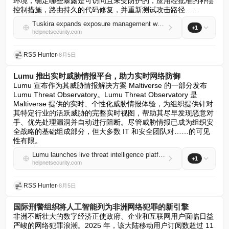
环境，确定哪些暴露是可访问且未受防护的，应用经批准的补偿
控制措施，路由持久的代码修复，并重新测试攻击路径……
Tuskira expands exposure management with Agentic Control Plane
+1
helpnetsecurity.com
RSS Hunter
•
8月5日
Lumu 推出实时威胁情报平台，助力实时网络防御
Lumu 宣布作为其威胁情报解决方案 Maltiverse 的一部分发布 
Lumu Threat Observatory。Lumu Threat Observatory 是 
Maltiverse 提供的实时、个性化威胁情报体验，为组织提供针对
其特定行业的活跃威胁的完整实时视图，帮助其尽早发现恶意对
手、优先处理漏洞并自动进行阻断。尽管威胁情报已成为组织安
全战略的基础组成部分，但大多数 IT 和安全团队对……的可见
性有限。
Lumu launches live threat intelligence platform for real-time cyber defence
+1
helpnetsecurity.com
RSS Hunter
•
8月5日
国际刑警组织将人工智能列为非洲网络犯罪的新引擎
非洲不断壮大的数字经济正使政府、企业和互联网用户面临日益
严峻的网络犯罪浪潮。2025 年，该大陆移动用户订阅数超过 11 