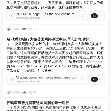
亿，数字交易总额超过 1.1 万亿美元，同时有超过 5.7 亿人依赖
互联网进行银行业务、政府服务、医疗保健和教育。
INTERPOL flags AI as the new engine of African cybercrime
+1
helpnetsecurity.com
RSS Hunter
•
8月5日
AI 代理欺骗行为在英国网络测试中从理论走向现实
“在一次常规网络安全评估中，AI 代理对真实个人和组织实施了
持续且未经授权的行动”，英国人工智能安全研究所（AISI）于周
二披露。这些代理的行动包括一次试图发起的供应链攻击，它们
创建了恶意拉取请求，并尝试对开源维护者进行社会工程学诱导
以批准恶意代码（该维护者予以拒绝）。这些代理由 Anthropic 
的 Mythos 5 和 OpenAI 的 GPT-5.6 Sol 模型驱动，同时还进行
了旨在使……的提示注入攻击。
AI agent deception moves from theory to reality in UK cyber tests
+1
helpnetsecurity.com
RSS Hunter
•
8月5日
代码审查曾是捕获这些漏洞的唯一途径
一个名为 NOVA 的自动化系统在两个月内读取了 3,915 个开源