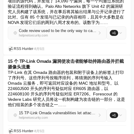
项目的源代码，并发现了 14,090 个漏洞，每一个均通过系统的
验证流程得到确认。Palo Alto Networks 旗下 Unit 42 的漏洞研
究人员构建了该系统，并在事后将其输出结果与公开记录进行了
比对。仅有 85 个发现与已记录的内容相符，且其中大多数是在 
NOVA 发现它们后的两到八周才发布的。该数字为……
Code review used to be the only way to catch these bugs
+1
helpnetsecurity.com
RSS Hunter
•
8月5日
15 个 TP-Link Omada 漏洞使攻击者能够劫持路由器并拦截
摄像头流量
TP-Link 在其 Omada 路由器的包装和附于设备上的标签上打印
了序列号。这些序列号按顺序排列，将猜测的序列号输入 
Omada 云服务，即可返回对应设备的 MAC 地址和型号。以 
22460J500 开头的序列号疑似对应 ER605 路由器，以 
224608100 开头的序列号疑似对应 ER7206。Forescout 的 
Vedere Labs 研究人员将这一机制构建为攻击链的一部分，这是
他们组装的多个攻击链之一……
15 TP-Link Omada vulnerabilities let attackers hijack routers and intercept camera traffic
+1
helpnetsecurity.com
RSS Hunter
•
8月5日