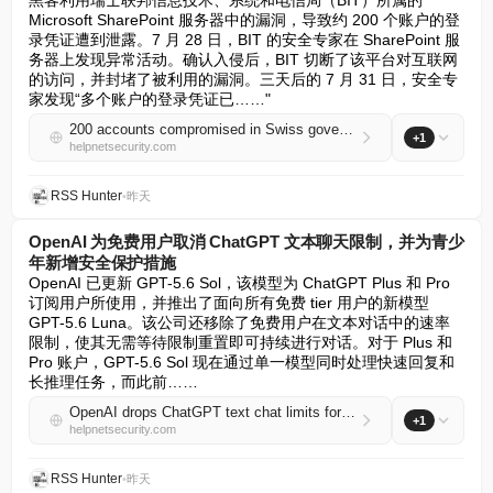
黑客利用瑞士联邦信息技术、系统和电信局（BIT）所属的 
Microsoft SharePoint 服务器中的漏洞，导致约 200 个账户的登
录凭证遭到泄露。7 月 28 日，BIT 的安全专家在 SharePoint 服
务器上发现异常活动。确认入侵后，BIT 切断了该平台对互联网
的访问，并封堵了被利用的漏洞。三天后的 7 月 31 日，安全专
家发现“多个账户的登录凭证已……"
200 accounts compromised in Swiss government’s Microsoft SharePoint breach
+1
helpnetsecurity.com
RSS Hunter
•
昨天
OpenAI 为免费用户取消 ChatGPT 文本聊天限制，并为青少
年新增安全保护措施
OpenAI 已更新 GPT-5.6 Sol，该模型为 ChatGPT Plus 和 Pro 
订阅用户所使用，并推出了面向所有免费 tier 用户的新模型 
GPT-5.6 Luna。该公司还移除了免费用户在文本对话中的速率
限制，使其无需等待限制重置即可持续进行对话。对于 Plus 和 
Pro 账户，GPT-5.6 Sol 现在通过单一模型同时处理快速回复和
长推理任务，而此前……
OpenAI drops ChatGPT text chat limits for free users, adds new safeguards for teens
+1
helpnetsecurity.com
RSS Hunter
•
昨天