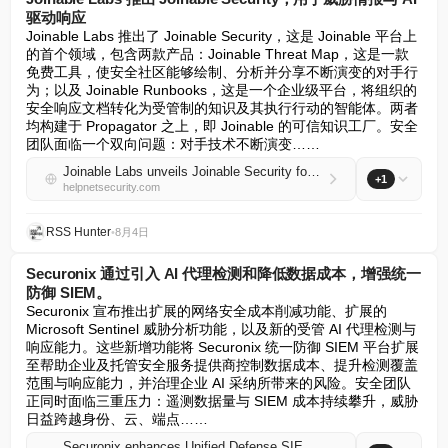
驱动响应
Joinable Labs 推出了 Joinable Security，这是 Joinable 平台上
的首个领域，包含两款产品：Joinable Threat Map，这是一款
免费工具，使安全社区能够绘制、分析并分享不断演变的对手行
为；以及 Joinable Runbooks，这是一个企业级平台，将组织的
安全响应文档转化为受管制的知识及其执行行动的智能体。两者
均构建于 Propagator 之上，即 Joinable 的可信知识工厂。安全
团队面临一个双向问题：对手技术不断演变……
Joinable Labs unveils Joinable Security for threat intelligence and AI-driven response
+1
helpnetsecurity.com
RSS Hunter
•
8月4日
Securonix 通过引入 AI 代理检测和降低数据成本，增强统一
防御 SIEM。
Securonix 宣布推出扩展的网络安全成本削减功能、扩展的 
Microsoft Sentinel 威胁分析功能，以及新的受管 AI 代理检测与
响应能力。这些新增功能将 Securonix 统一防御 SIEM 平台扩展
至帮助企业及托管安全服务提供商控制数据成本、提升检测覆盖
范围与响应能力，并治理企业 AI 采纳所带来的风险。安全团队
正同时面临三重压力：遥测数据量与 SIEM 成本持续攀升，威胁
日益跨越身份、云、端点……
Securonix enhances Unified Defense SIEM with AI agent detection and lower data costs