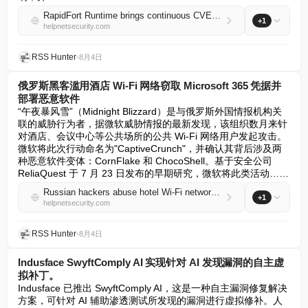
RapidFort Runtime brings continuous CVE monitoring and tamper detection
+1
helpnetsecurity.com
RSS Hunter
•
8月4日
俄罗斯黑客滥用酒店 Wi-Fi 网络窃取 Microsoft 365 凭据并
部署恶意软件
“午夜暴风雪”（Midnight Blizzard）是与俄罗斯外国情报机构关
联的威胁行为者，据微软威胁情报的最新发现，该组织数月来针
对酒店、会议中心等公共场所的公共 Wi-Fi 网络用户发起攻击。
微软将此次行动命名为"CaptiveCrunch"，并确认其背后涉及两
种恶意软件变体：CornFlake 和 ChocoShell。基于安全公司 
ReliaQuest 于 7 月 23 日发布的早期研究，微软将此类活动……
Russian hackers abuse hotel Wi-Fi networks to steal Microsoft 365 credentials and deploy malware
+1
helpnetsecurity.com
RSS Hunter
•
8月4日
Indusface SwyftComply AI 实现针对 AI 发现漏洞的自主虚
拟补丁。
Indusface 已推出 SwyftComply AI，这是一种自主漏洞修复解决
方案，可针对 AI 辅助渗透测试所发现的漏洞进行虚拟修补。人