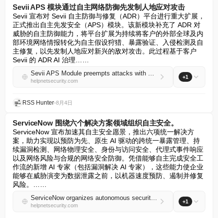
Sevii APS 模块通过自主网络防御先发制人地应对攻击
Sevii 宣布对 Sevii 自主防御与修复（ADR）平台进行重大扩展，
正式推出自主先发安全（APS）模块。该新模块补充了 ADR 对
威胁的自主防御能力，将平台扩展为持续将客户的外部全球及内
部环境网络情报转化为自主假设狩猎、暴露验证、入侵检测及自
主修复，以先发制人地应对新兴的敌对攻击。此过程基于客户 
Sevii 的 ADR AI 治理……
Sevii APS Module preempts attacks with autonomous cyber defens
+1
helpnetsecurity.com
RSS Hunter
•
8月4日
ServiceNow 围绕六个解决方案领域组织自主安全。
ServiceNow 宣布加速其自主安全愿景，推出六项统一解决方
案，助力实现以预防为先、原生 AI 驱动的跨统一暴露管理、持
续漏洞检测、网络物理安全、身份与访问安全、代理式事件响应
以及网络风险与合规的网络安全防御。凭借能够自主完成安全工
作流的新增 AI 专家（包括漏洞解决 AI 专家），这些能力使企业
能够在威胁演变为数据泄露之前，以机器速度预防、遏制并修复
风险。……
ServiceNow organizes autonomous security around six solution areas
+1
helpnetsecurity.com