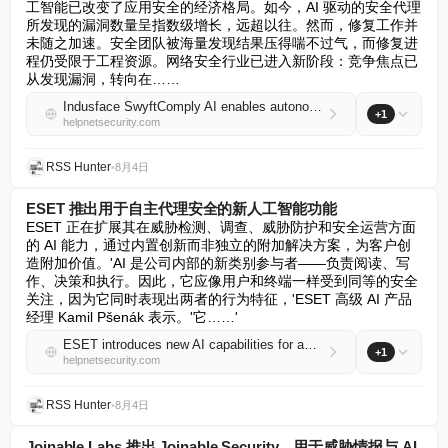
工智能已改变了应用安全的经济格局。如今，AI 驱动的安全代理
所发现的漏洞数量呈指数级增长，远超以往。然而，修复工作并
未随之加速。安全团队被海量发现结果压得喘不过气，而修复进
程仍受限于工程资源。网络安全行业已进入新阶段：竞争焦点已
从发现漏洞，转向在……
Indusface SwyftComply AI enables autonomous virtual patching for AI-discovered flaws
+1
helpnetsecurity.com
RSS Hunter
•
8月4日
ESET 推出用于自主代理安全的新人工智能功能
ESET 正在扩展其在威胁检测、调查、威胁防护和安全运营方面
的 AI 能力，通过内置创新而非独立的附加解决方案，为客户创
造附加价值。'AI 是公司内部的新类别参与者——负责阅读、写
作、决策和执行。因此，它应像用户和终端一样受到同等的安全
关注，因为它同时表现出两者的行为特征，'ESET 高级 AI 产品
经理 Kamil Pšenák 表示。'它……'
ESET introduces new AI capabilities for autonomous agent security
+1
helpnetsecurity.com
RSS Hunter
•
8月4日
Joinable Labs 推出 Joinable Security，用于威胁情报与 AI