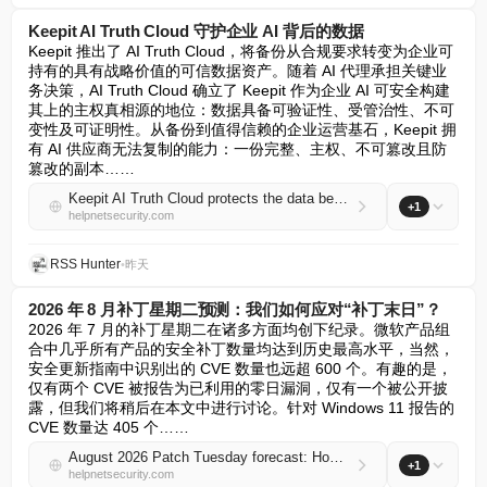
Keepit AI Truth Cloud 守护企业 AI 背后的数据
Keepit 推出了 AI Truth Cloud，将备份从合规要求转变为企业可
持有的具有战略价值的可信数据资产。随着 AI 代理承担关键业
务决策，AI Truth Cloud 确立了 Keepit 作为企业 AI 可安全构建
其上的主权真相源的地位：数据具备可验证性、受管治性、不可
变性及可证明性。从备份到值得信赖的企业运营基石，Keepit 拥
有 AI 供应商无法复制的能力：一份完整、主权、不可篡改且防
篡改的副本……
Keepit AI Truth Cloud protects the data behind enterprise AI
+1
helpnetsecurity.com
RSS Hunter
•
昨天
2026 年 8 月补丁星期二预测：我们如何应对“补丁末日”？
2026 年 7 月的补丁星期二在诸多方面均创下纪录。微软产品组
合中几乎所有产品的安全补丁数量均达到历史最高水平，当然，
安全更新指南中识别出的 CVE 数量也远超 600 个。有趣的是，
仅有两个 CVE 被报告为已利用的零日漏洞，仅有一个被公开披
露，但我们将稍后在本文中进行讨论。针对 Windows 11 报告的 
CVE 数量达 405 个……
August 2026 Patch Tuesday forecast: How do we deal with the patch apocalypse?
+1
helpnetsecurity.com