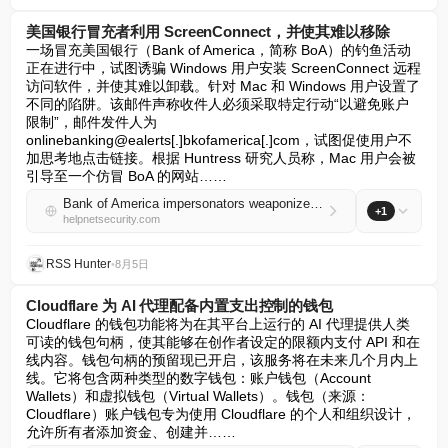
美国银行冒充者利用 ScreenConnect，并使其难以移除
一场冒充美国银行（Bank of America，简称 BoA）的钓鱼活动
正在进行中，试图诱骗 Windows 用户安装 ScreenConnect 远程
访问软件，并使其难以卸载。针对 Mac 和 Windows 用户设置了
不同的陷阱。该邮件声称收件人必须采取特定行动“以避免账户
限制”，邮件发件人为 
onlinebanking@ealerts[.]bkofamerica[.]com，试图促使用户不
加思考地点击链接。根据 Huntress 研究人员称，Mac 用户会被
引导至一个仿冒 BoA 的网站……
Bank of America impersonators weaponize ScreenConnect, then make it hard to remove
+1
helpnetsecurity.com
RSS Hunter
•
8月5日
Cloudflare 为 AI 代理配备内置支出控制的钱包
Cloudflare 的钱包功能将为在其平台上运行的 AI 代理提供人类
可读的钱包句柄，使其能够在创作者设定的限额内支付 API 和在
线内容。钱包句柄的预留现已开启，该服务将在未来几个月内上
线。它将包含两种类型的数字钱包：账户钱包（Account 
Wallets）和虚拟钱包（Virtual Wallets）。钱包（来源：
Cloudflare）账户钱包专为使用 Cloudflare 的个人和组织设计，
允许所有者添加资金、创建并……