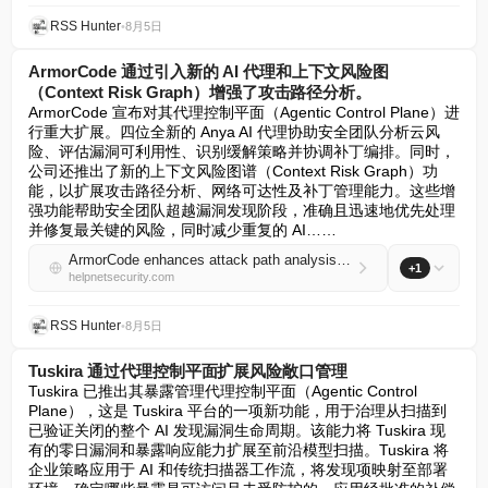
RSS Hunter
•
8月5日
ArmorCode 通过引入新的 AI 代理和上下文风险图
（Context Risk Graph）增强了攻击路径分析。
ArmorCode 宣布对其代理控制平面（Agentic Control Plane）进
行重大扩展。四位全新的 Anya AI 代理协助安全团队分析云风
险、评估漏洞可利用性、识别缓解策略并协调补丁编排。同时，
公司还推出了新的上下文风险图谱（Context Risk Graph）功
能，以扩展攻击路径分析、网络可达性及补丁管理能力。这些增
强功能帮助安全团队超越漏洞发现阶段，准确且迅速地优先处理
并修复最关键的风险，同时减少重复的 AI……
ArmorCode enhances attack path analysis with new AI agents and Context Risk Graph
+1
helpnetsecurity.com
RSS Hunter
•
8月5日
Tuskira 通过代理控制平面扩展风险敞口管理
Tuskira 已推出其暴露管理代理控制平面（Agentic Control 
Plane），这是 Tuskira 平台的一项新功能，用于治理从扫描到
已验证关闭的整个 AI 发现漏洞生命周期。该能力将 Tuskira 现
有的零日漏洞和暴露响应能力扩展至前沿模型扫描。Tuskira 将
企业策略应用于 AI 和传统扫描器工作流，将发现项映射至部署