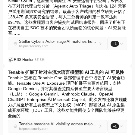
Stellar Cyber，这家全周期原生 AI 安全运营平台公司，今日发
布了对其代理自动分诊（Agentic Auto Triage）能力在 124 天客
户试用期间独立研究的结果。该基于客户试用的独立研究评估了 
138,475 条真实安全告警，与人工分析师的判定一致率达到 
99.7%。这些发现源自客户提交的试用结束报告，回应了所有正
在权衡自主 SOC 技术的安全团队所面临的核心问题：AI 究竟能
否……
Stellar Cyber’s Auto-Triage AI matches human analysts 99.7% of the time
+1
helpnetsecurity.com
RSS Hunter
•
8月5日
Tenable 扩展了针对主流大语言模型和 AI 工具的 AI 可见性
Tenable 宣布在 Tenable One 暴露管理平台中增强了 AI 安全功
能。Tenable One AI Exposure 现已扩展平台覆盖范围，支持 
Google Gemini，并将其覆盖范围延伸至主要大语言模型
（LLM）：Google Gemini、Anthropic Claude、OpenAI 
ChatGPT Enterprise 和 Microsoft Copilot。此次发布还将发现能
力扩展至所有主要模型上下文协议（MCP）部署以及 AI 原生集
成开发环境（IDE）工具。这些功能共同使安全团队能够获得更
全面的……
Tenable broadens AI visibility across major LLMs and AI tools
+1
helpnetsecurity.com