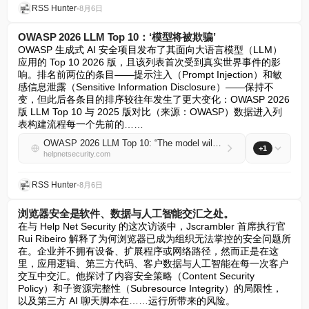
RSS Hunter
•
8月6日
OWASP 2026 LLM Top 10：‘模型将被欺骗’
OWASP 生成式 AI 安全项目发布了其面向大语言模型（LLM）
应用的 Top 10 2026 版，且该列表首次受到真实世界事件的影
响。排名前两位的条目——提示注入（Prompt Injection）和敏
感信息泄露（Sensitive Information Disclosure）——保持不
变，但此后各条目的排序较往年发生了更大变化：OWASP 2026 
版 LLM Top 10 与 2025 版对比（来源：OWASP）数据进入列
表构建流程每一个先前的……
OWASP 2026 LLM Top 10: “The model will be fooled”
+1
helpnetsecurity.com
RSS Hunter
•
8月6日
浏览器安全是软件、数据与人工智能交汇之处。
在与 Help Net Security 的这次访谈中，Jscrambler 首席执行官 
Rui Ribeiro 解释了为何浏览器已成为组织无法掌控的安全问题所
在。企业并不拥有设备、扩展程序或网络路径，然而正是在这
里，应用逻辑、第三方代码、客户数据与人工智能在每一次客户
交互中交汇。他探讨了内容安全策略（Content Security 
Policy）和子资源完整性（Subresource Integrity）的局限性，
以及第三方 AI 聊天脚本在……运行所带来的风险。