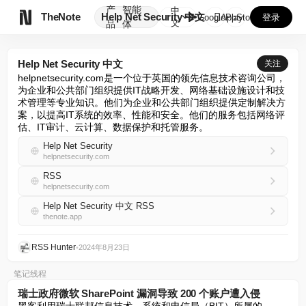
产
智能
中

TheNote
Help Net Security 中文
GooglePlay
AppStore
登录
文
品
体
Help Net Security 中文
关注
helpnetsecurity.com是一个位于英国的领先信息技术咨询公司，
为企业和公共部门组织提供IT战略开发、网络基础设施设计和技
术管理等专业知识。他们为企业和公共部门组织提供定制解决方
案，以提高IT系统的效率、性能和安全。他们的服务包括网络评
估、IT审计、云计算、数据保护和托管服务。
Help Net Security
helpnetsecurity.com
RSS
helpnetsecurity.com
Help Net Security 中文 RSS
thenote.app
RSS Hunter
•
2024年8月23日
笔记线程
瑞士政府微软 SharePoint 漏洞导致 200 个账户遭入侵