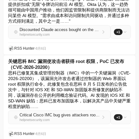
提供折扣或“无限”令牌访问前沿 AI 模型。Okta 认为，这一趋势
很可能由中国用户推动，他们因监管限制和提供商限制而无法访
问某些 AI 模型。"需求由成本和访问限制共同驱动，并通过多种
方式得到满足，其中之一是……"
Discounted Claude access bought on the gray market may expose every prompt you send
+1
helpnetsecurity.com
RSS Hunter
•
8月6日
关键思科 IMC 漏洞使攻击者获得 root 权限，PoC 已发布
（CVE-2026-20200）
思科已修复其集成管理控制器（IMC）中的一个关键漏洞（CVE-
2026-20200），该漏洞允许攻击者通过控制器的 Web 界面以 
root 权限执行命令。此修复包含在思科 8 月 5 日发布的公告批
次中，与针对 IOS XE 和 SD-WAN 加固版本所修复的缺陷不
同，该漏洞存在公开的利用概念验证代码。AI 发现的 IOS XE 和 
SD-WAN 缺陷：思科已发布加固版本，以解决其产品中关键严重
程度的缺陷……
Critical Cisco IMC bug gives attackers root, PoC is out (CVE-2026-20200)
+1
helpnetsecurity.com
RSS Hunter
•
8月6日