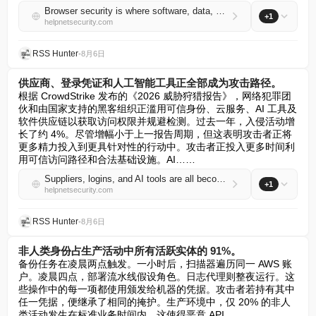
Browser security is where software, data, and AI meet
+1
helpnetsecurity.com
RSS Hunter
•
8月6日
供应商、登录凭证和人工智能工具正全部成为攻击路径。
根据 CrowdStrike 发布的《2026 威胁狩猎报告》，网络犯罪团
伙和由国家支持的黑客组织正滥用可信身份、云服务、AI 工具及
软件供应链以获取访问权限并规避检测。过去一年，入侵活动增
长了约 4%。尽管增幅小于上一报告周期，但这表明攻击者正将
更多精力投入到更具针对性的行动中。攻击者正投入更多时间利
用可信访问路径和合法基础设施。AI……
Suppliers, logins, and AI tools are all becoming attack paths
+1
helpnetsecurity.com
RSS Hunter
•
8月6日
非人类身份占生产活动中所有活跃实体的 91%。
备份任务在凌晨两点触发。一小时后，扫描器遍历同一 AWS 账
户。凌晨四点，部署流水线假设角色。日志代理则整夜运行。这
些操作中的每一项都使用颁发给机器的凭据。攻击者若持有其中
任一凭据，便继承了相同的掩护。生产环境中，仅 20% 的非人
类活动发生在标准业务时间内，这使得恶意 API……