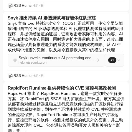
RSS Hunter
•
8月4日
Snyk 推出持续 AI 渗透测试与智能体红队演练
Snyk 宣布 Evo 持续进攻安全（COS）正式可用，使安全团队能
够利用自主的 AI 驱动渗透测试和 AI 代理红队测试持续测试应用
程序，并提供经验证的证据，证明攻击者实际可利用的内容。AI 
正在加速软件发布周期，同时迅速扩大暴露的攻击面，该攻击面
现已涵盖仅具备推理能力的系统才能发现的架构缺陷、从 AI 生
成代码中泄露的凭据，以及如今直接嵌入其中的模型和代理……
Snyk unveils continuous AI pentesting and agent red teaming
+1
helpnetsecurity.com
RSS Hunter
•
8月4日
RapidFort Runtime 提供持续性的 CVE 监控与篡改检测
RapidFort 推出了 RapidFort Runtime，这是一款实时安全解决
方案，将 RapidFort 的 SSCS 能力扩展至生产环境。该方案提供
从部署前对经过精选且独立进行恶意软件扫描的开源软件进行端
到端持续威胁消除，到在生产环境中持续监控 CVE 并检测篡改
的全流程保护。RapidFort Runtime 在组织生产环境中持续运
行，监控已部署的软件，检测未经授权的或意外的变更，并主动
追踪新发现的 CVE。它会通知管理员和开发人员相关的安全影
响，并……