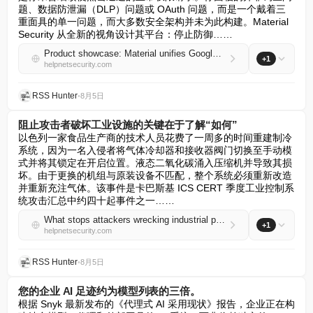
题、数据防泄漏（DLP）问题或 OAuth 问题，而是一个戴着三
重面具的单一问题，而大多数安全架构并未为此构建。Material 
Security 从全新的视角设计其平台：停止防御……
Product showcase: Material unifies Google Workspace email, file & OAuth defense
+1
helpnetsecurity.com
RSS Hunter
•
8月5日
阻止攻击者破坏工业设施的关键在于了解“如何”
以色列一家食品生产商的技术人员花费了一周多的时间重建制冷
系统，因为一名入侵者将气体冷却器和接收器阀门切换至手动模
式并将其锁定在开启位置。液态二氧化碳涌入压缩机并导致其损
坏。由于更换的机组与原装设备不匹配，整个系统必须重新改造
并重新充注气体。该事件是卡巴斯基 ICS CERT 季度工业控制系
统攻击汇总中约四十起事件之一……
What stops attackers wrecking industrial plants is knowing how
+1
helpnetsecurity.com
RSS Hunter
•
8月5日
您的企业 AI 足迹约为模型列表的三倍。
根据 Snyk 最新发布的《代理式 AI 采用现状》报告，企业正在构