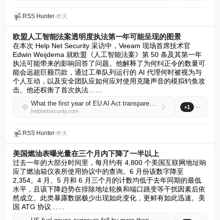
RSS Hunter
•
昨天
欧盟人工智能法案透明度执法第一年可能呈现的图景
在本次 Help Net Security 采访中，Veeam 现场首席技术官 
Edwin Weijdema 就欧盟《人工智能法案》第 50 条及其第一年
执法可能带来的影响回答了问题。他解释了为何纠正令的数量可
能会远超巨额罚款，通过工单队列运行的 AI 代理何时被视为与
个人互动，以及安全团队应如何应对使用克隆声音的模拟钓鱼攻
击。他还权衡了首次执法……
What the first year of EU AI Act transparency enforcement could look like
+1
helpnetsecurity.com
RSS Hunter
•
昨天
美国燃油表曝光量在三个月内下降了一半以上
过去一年的大部分时间里，每月约有 4,800 个美国互联网地址响
应了燃油箱仪表所使用协议中的查询。6 月份该数字降至 
2,354。4 月、5 月和 6 月三个月的计数均低于去年同期的最低
水平，且该下降趋势在排除地址轮换和端口跳变等干扰因素后依
然成立。此类暴露数据极少出现如此变化，更鲜有如此迅速。美
国 ATG 协议……