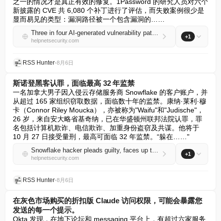
之一的情况才是真正有效的修复。1Password 的研究人员对六个
新披露的 CVE 共 6,080 个补丁进行了评估，而失败案例很少是
显而易见的类型：漏洞路径被一个包含漏洞的……
Three in four AI-generated vulnerability patches leave something broken
+1
helpnetsecurity.com
RSS Hunter
•
8月6日
斯诺登黑客认罪，面临最高 32 年监禁
一名加拿大男子因入侵云存储服务商 Snowflake 的客户账户，并
从超过 165 家组织窃取数据，面临数十年的监禁。康纳·莱利·穆
卡（Connor Riley Moucka），亦被称为"Waifu"和"Judische"，
26 岁，来自安大略省基奇纳，已在华盛顿州联邦法院认罪，罪
名包括计算机欺诈、电信欺诈、加重身份盗窃及共谋。他将于 
10 月 27 日接受量刑，最高可面临 32 年监禁。“躲在……"
Snowflake hacker pleads guilty, faces up to 32 years in prison
+1
helpnetsecurity.com
RSS Hunter
•
8月6日
在灰色市场购买的折扣版 Claude 访问权限，可能会暴露您
发送的每一个提示。
Okta 发现，在地下论坛和 messaging 平台上，有超过六家服务