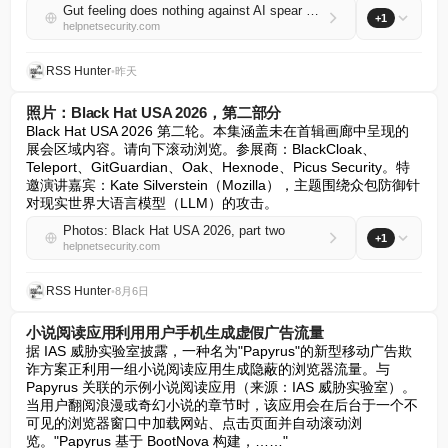
Gut feeling does nothing against AI spear phishing texts
+1
helpnetsecurity.com
RSS Hunter
•
昨天
照片：Black Hat USA 2026，第二部分
Black Hat USA 2026 第二轮。本集涵盖未在首辑画廊中呈现的
展会区域内容。请向下滚动浏览。参展商：BlackCloak、
Teleport、GitGuardian、Oak、Hexnode、Picus Security。特
邀演讲嘉宾：Kate Silverstein（Mozilla），主题围绕众包防御针
对现实世界大语言模型（LLM）的攻击。
Photos: Black Hat USA 2026, part two
+1
helpnetsecurity.com
RSS Hunter
•
8月6日
小说阅读应用利用用户手机生成虚假广告流量
据 IAS 威胁实验室披露，一种名为"Papyrus"的新型移动广告欺
诈方案正利用一组小说阅读应用生成隐蔽的浏览器流量。与 
Papyrus 关联的示例小说阅读应用（来源：IAS 威胁实验室）。
当用户翻阅浪漫或奇幻小说的章节时，该应用会在后台于一个不
可见的浏览器窗口中加载网站、点击页面并自动滚动浏
览。"Papyrus 基于 BootNova 构建，……"