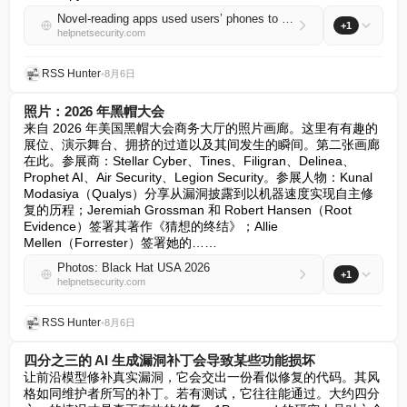
Novel-reading apps used users’ phones to generate fake ad traffic
+1
helpnetsecurity.com
RSS Hunter
•
8月6日
照片：2026 年黑帽大会
来自 2026 年美国黑帽大会商务大厅的照片画廊。这里有有趣的
展位、演示舞台、拥挤的过道以及其间发生的瞬间。第二张画廊
在此。参展商：Stellar Cyber、Tines、Filigran、Delinea、
Prophet AI、Air Security、Legion Security。参展人物：Kunal 
Modasiya（Qualys）分享从漏洞披露到以机器速度实现自主修
复的历程；Jeremiah Grossman 和 Robert Hansen（Root 
Evidence）签署其著作《猜想的终结》；Allie 
Mellen（Forrester）签署她的……
Photos: Black Hat USA 2026
+1
helpnetsecurity.com
RSS Hunter
•
8月6日
四分之三的 AI 生成漏洞补丁会导致某些功能损坏
让前沿模型修补真实漏洞，它会交出一份看似修复的代码。其风
格如同维护者所写的补丁。若有测试，它往往能通过。大约四分