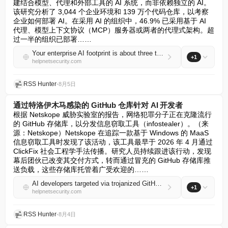
建结合模型、代理和外部工具的 AI 系统，而非依赖独立的 AI。
该研究分析了 3,044 个企业环境和 139 万个代码仓库，以考察
企业如何部署 AI。在采用 AI 的组织中，46.9% 已采用基于 AI 
代理、模型上下文协议（MCP）服务器或两者的代理式架构。超
过一半的组织已部署……
Your enterprise AI footprint is about three times bigger than your model list
+1
helpnetsecurity.com
RSS Hunter
•
8月5日
通过特洛伊木马感染的 GitHub 仓库针对 AI 开发者
根据 Netskope 威胁实验室的报告，网络犯罪分子正在克隆流行
的 GitHub 存储库，以分发信息窃取工具（infostealer）。（来
源：Netskope）Netskope 在追踪一款基于 Windows 的 MaaS 
信息窃取工具时发现了该活动，该工具最早于 2026 年 4 月通过 
ClickFix 社会工程学手法传播。研究人员持续跟进该行动，发现
幕后团伙已改变其交付方式，转而通过冒充的 GitHub 存储库推
送负载，这些存储库托管着广受欢迎的……
AI developers targeted via trojanized GitHub repositories
+1
helpnetsecurity.com
RSS Hunter
•
8月4日