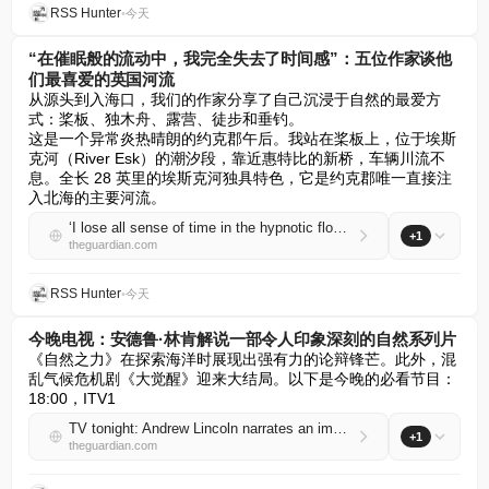
RSS Hunter
•
今天
“在催眠般的流动中，我完全失去了时间感”：五位作家谈他
们最喜爱的英国河流
从源头到入海口，我们的作家分享了自己沉浸于自然的最爱方
式：桨板、独木舟、露营、徒步和垂钓。  

这是一个异常炎热晴朗的约克郡午后。我站在桨板上，位于埃斯
克河（River Esk）的潮汐段，靠近惠特比的新桥，车辆川流不
息。全长 28 英里的埃斯克河独具特色，它是约克郡唯一直接注
入北海的主要河流。
‘I lose all sense of time in the hypnotic flow’: five writers on their favourite British rivers
+1
theguardian.com
RSS Hunter
•
今天
今晚电视：安德鲁·林肯解说一部令人印象深刻的自然系列片
《自然之力》在探索海洋时展现出强有力的论辩锋芒。此外，混
乱气候危机剧《大觉醒》迎来大结局。以下是今晚的必看节目：

18:00，ITV1
TV tonight: Andrew Lincoln narrates an impressive nature series
+1
theguardian.com