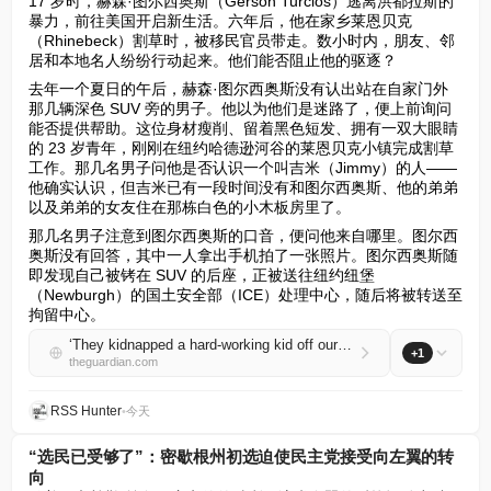
17 岁时，赫森·图尔西奥斯（Gerson Turcios）逃离洪都拉斯的
暴力，前往美国开启新生活。六年后，他在家乡莱恩贝克
（Rhinebeck）割草时，被移民官员带走。数小时内，朋友、邻
居和本地名人纷纷行动起来。他们能否阻止他的驱逐？
去年一个夏日的午后，赫森·图尔西奥斯没有认出站在自家门外
那几辆深色 SUV 旁的男子。他以为他们是迷路了，便上前询问
能否提供帮助。这位身材瘦削、留着黑色短发、拥有一双大眼睛
的 23 岁青年，刚刚在纽约哈德逊河谷的莱恩贝克小镇完成割草
工作。那几名男子问他是否认识一个叫吉米（Jimmy）的人——
他确实认识，但吉米已有一段时间没有和图尔西奥斯、他的弟弟
以及弟弟的女友住在那栋白色的小木板房里了。
那几名男子注意到图尔西奥斯的口音，便问他来自哪里。图尔西
奥斯没有回答，其中一人拿出手机拍了一张照片。图尔西奥斯随
即发现自己被铐在 SUV 的后座，正被送往纽约纽堡
（Newburgh）的国土安全部（ICE）处理中心，随后将被转送至
拘留中心。
‘They kidnapped a hard-working kid off our streets’: the gardener seized by ICE – and the New York town fighting back
+1
theguardian.com
RSS Hunter
•
今天
“选民已受够了”：密歇根州初选迫使民主党接受向左翼的转
向