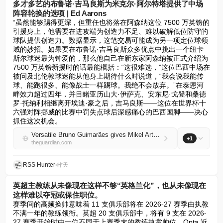
多才多艺的布鲁诺·吉马良斯为米克尔·阿尔特塔提供了中场
阵容轮换的选项 | Ed Aarons
“虽然能够踢得更深，但重任也将落在阿森纳这位 7500 万英镑的
引援身上，他需要在进攻端为创造力不足、难以破解低位防守的
球队提供创造力。数据显示，这笔交易可能成为另一项定位球领
域的妙招。如果要在布鲁诺·吉马良斯众多优点中挑出一个纽卡
斯尔球迷最为钟爱的，那么他自己在新东家阿森纳被正式介绍为 
7500 万英镑新援时的话最能概括：“这很难选，”这位巴西中场在
被问及北伦敦球迷能从他身上期待什么时说道，“我会说我能传
球、能跑很多、能像战士一样踢球。我绝不会放弃。”在泰恩河
畔效力超过四年，并目睹亚历山大·伊萨克、安东尼·戈登和桑德
罗·托纳利相继离开埃迪·豪之后，吉马良斯——这位在世界杯十
六强对阵挪威的比赛中罚失点球后深感痛心的巴西国脚——决心
抓住这次机会。
Versatile Bruno Guimarães gives Mikel Arteta options to shuffle midfield pack | Ed Aarons
+1
theguardian.com
RSS Hunter
•
昨天
英超主教练从未像现在这样不够“英格兰化”，也从未像现在
这样难以夺冠或保住职位。
赛季间的高频换帅意味着 11 支俱乐部将在 2026-27 赛季由执教
不满一年的教练领衔。英超 20 支俱乐部中，将有 9 支在 2026-
27 赛季开始时由一位不同于上赛季末的教练执掌帅位。Opta 近