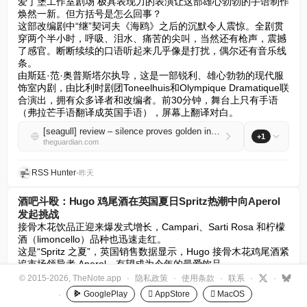
爱丁堡工作室剧场 极具表现力的表演让这部雄心勃勃的手语制作
焕然一新。但方括号是怎么回事？

这部改编剧中“继”契诃夫《海鸥》之后的沉默令人震惊。全剧贯
穿两个半小时，呼吸、泪水、痛苦的尖叫，当然还有枪声，震撼
了感官。断断续续的口语听起来几乎像是打扰，偶尔还有音乐线
条。

由斯廷·范·奥普斯塔尔执导，这是一部锐利、雄心勃勃的现代服
饰室内剧，由比利时剧团Toneelhuis和Olympique Dramatique联
合演出，拥有众多译者和改编者。前30分钟，舞台上只有手语
（弗拉芒手语翻译成英国手语），屏幕上翻译对白。
[seagull] review – silence proves golden in innovative if puzzling shot at Chekhov
+1
theguardian.com
RSS Hunter
•
昨天
酒吧斗殴：Hugo 鸡尾酒在英国夏日Spritz热潮中向Aperol
发起挑战
接骨木花饮品正迎来爆发式增长，Campari、Sarti Rosa 和柠檬
酒（limoncello）品种也迅速走红。  

这是“Spritz 之夏”，英国销售数据显示，Hugo 接骨木花鸡尾酒紧
追市场领导者 Aperol，有望成为今年的最爱饮品。  

截至 6 月底的三个月内，酒吧中 Hugo 的订单量几乎翻了三倍，
© 2015-2026, TheNote.app
·
隐私政策
·
使用条款
·
联系
·
·
而色泽鲜艳的红色 Campari Spritz 需求激增 52%。
GooglePlay
 AppStore
 MacOS
·