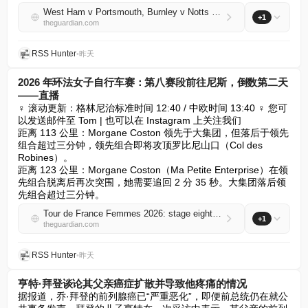
West Ham v Portsmouth, Burnley v Notts County: Carabao Cup first round – live
+1
theguardian.com
RSS Hunter
•
昨天
2026 年环法女子自行车赛：第八赛段前往尼斯，倒数第二天
——直播
‍♀️ 滚动更新：格林尼治标准时间 12:40 / 中欧时间 13:40 ‍♀️ 您可
以发送邮件至 Tom | 也可以在 Instagram 上关注我们

距离 113 公里：Morgane Coston 领先于大集团，但落后于领先
组合超过三分钟，领先组合即将攻顶罗比尼山口（Col des 
Robines）。

距离 123 公里：Morgane Coston（Ma Petite Enterprise）在领
先组合脱离后再次突围，她需要追回 2 分 35 秒。大集团落后领
先组合超过三分钟。
Tour de France Femmes 2026: stage eight heads to Nice on penultimate day – live
+1
theguardian.com
RSS Hunter
•
昨天
亨特·拜登谈论其父亲癌症扩散并导致他疼痛的情况
据报道，乔·拜登的前列腺癌已“严重恶化”，即便前总统仍在就公