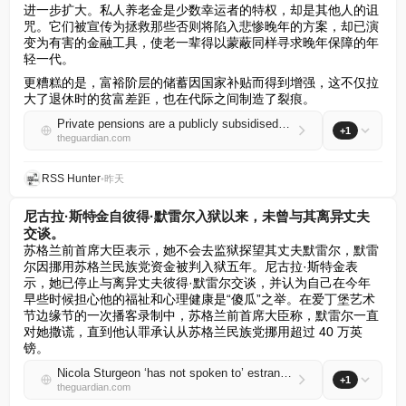
进一步扩大。私人养老金是少数幸运者的特权，却是其他人的诅
咒。它们被宣传为拯救那些否则将陷入悲惨晚年的方案，却已演
变为有害的金融工具，使老一辈得以蒙蔽同样寻求晚年保障的年
轻一代。
更糟糕的是，富裕阶层的储蓄因国家补贴而得到增强，这不仅拉
大了退休时的贫富差距，也在代际之间制造了裂痕。
Private pensions are a publicly subsidised gift to the wealthy | Phillip Inman
+1
theguardian.com
RSS Hunter
•
昨天
尼古拉·斯特金自彼得·默雷尔入狱以来，未曾与其离异丈夫
交谈。
苏格兰前首席大臣表示，她不会去监狱探望其丈夫默雷尔，默雷
尔因挪用苏格兰民族党资金被判入狱五年。尼古拉·斯特金表
示，她已停止与离异丈夫彼得·默雷尔交谈，并认为自己在今年
早些时候担心他的福祉和心理健康是“傻瓜”之举。在爱丁堡艺术
节边缘节的一次播客录制中，苏格兰前首席大臣称，默雷尔一直
对她撒谎，直到他认罪承认从苏格兰民族党挪用超过 40 万英
镑。
Nicola Sturgeon ‘has not spoken to’ estranged husband, Peter Murrell, since he was jailed
+1
theguardian.com