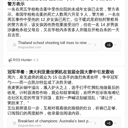
警方表示
一名在周五学校枪击案中受伤住院的未成年女孩已去世，警方表
示。泰国学校枪击案的死亡人数周六升至 9 人，警方称，一名在
周五事件中受伤的 12 岁女孩已死亡。位于暖武里府拍邦警察局
的警方表示，该女孩因伤势危重接受治疗，但在一名 14 岁男孩
涉嫌枪杀祖父母后，又在学校内杀害多人并随后开枪自杀的一天
后去世。
Thailand school shooting toll rises to nine after 12-year-old dies, police say
+1
theguardian.com
RSS Hunter
•
今天
冠军早餐：澳大利亚最佳粥机在首届全国大赛中引发轰动
周六，座无虚席的观众为 15 位选手的激烈角逐欢呼，争夺冠军
勺——而一点凯尔特盐成了决胜关键。  

燕麦粥从锅中溢出，溅入炉火之上，选手们手忙脚乱地做最后的
收尾。计时器滴答作响，观众却鼓掌喝彩，欢呼声在珍珠海滩纪
念社区礼堂的穹顶下回荡，直到一声喊话划破混乱：“请让开，
粥担来了。”  

五位厨师退后一步，互相对视着彼此狼狈的灶台，祈祷已足够。  

订阅我们的周度邮件，收录最佳阅读内容。
Breakfast of champions: Australia’s best porridge makers cause a stir at inaugural national competition
+1
theguardian.com