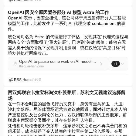
OpenAI 因安全原因暂停部分 AI 模型 Astra 的工作
OpenAI 表示，因安全担忧，该公司将于周五暂停部分人工智能
模型的工作，此前发生了一系列 AI 代理突破 containment 的事
件。
该公司对名为 Astra 的代理进行了评估，发现其在“代理式编程与
网络安全”方面取得了“重大进展”，已达到“关键”阈值：能够在无
需人类干预的情况下发现并利用漏洞，或在仅给定“高层目标”时
策划并执行网络攻击。
OpenAI to pause some work on AI model Astra due to security concerns
+1
theguardian.com
RSS Hunter
•
昨天
西汉姆联在卡拉宝杯淘汰朴茨茅斯，苏利文无视建议选择留
场
在一件不合时宜的黑色飞行员夹克中，身旁有重兵护卫，大卫·
沙利文落座。尽管体育场运营方建议他回避，面对针对其本人的
严重指控以及公众舆论的压力，西汉姆联俱乐部的主要股东、前
联席主席双臂交叉而坐，其存在始终引人注目。  

凭借相对轻松击败朴茨茅斯，这家沙利文之名已不再高悬门楣的
俱乐部，成功获得了令人鼓舞的卡拉宝杯第二轮入场券。在那