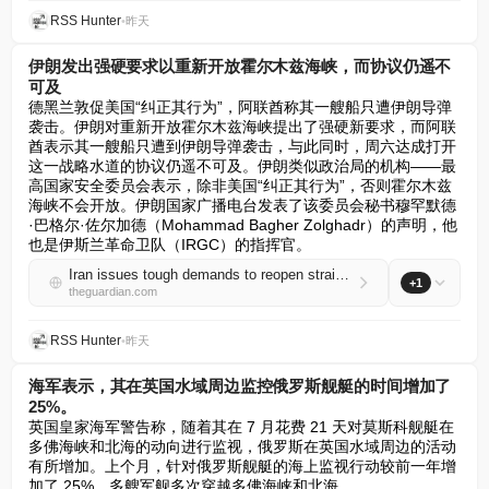
RSS Hunter
•
昨天
伊朗发出强硬要求以重新开放霍尔木兹海峡，而协议仍遥不
可及
德黑兰敦促美国“纠正其行为”，阿联酋称其一艘船只遭伊朗导弹
袭击。伊朗对重新开放霍尔木兹海峡提出了强硬新要求，而阿联
酋表示其一艘船只遭到伊朗导弹袭击，与此同时，周六达成打开
这一战略水道的协议仍遥不可及。伊朗类似政治局的机构——最
高国家安全委员会表示，除非美国“纠正其行为”，否则霍尔木兹
海峡不会开放。伊朗国家广播电台发表了该委员会秘书穆罕默德
·巴格尔·佐尔加德（Mohammad Bagher Zolghadr）的声明，他
也是伊斯兰革命卫队（IRGC）的指挥官。
Iran issues tough demands to reopen strait of Hormuz as deal still out of reach
+1
theguardian.com
RSS Hunter
•
昨天
海军表示，其在英国水域周边监控俄罗斯舰艇的时间增加了
25%。
英国皇家海军警告称，随着其在 7 月花费 21 天对莫斯科舰艇在
多佛海峡和北海的动向进行监视，俄罗斯在英国水域周边的活动
有所增加。上个月，针对俄罗斯舰艇的海上监视行动较前一年增
加了 25%，多艘军舰多次穿越多佛海峡和北海。