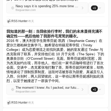
Navy says it is spending 25% more time monitoring Russian vessels around UK waters
+1
theguardian.com
RSS Hunter
•
昨天
我知道的那一刻：当我收拾行李时，我们的未来显得充满不
确定性——然后他给了我那件毛茸茸的睡衣。
2016 年，澳大利亚学生斯蒂芬妮·凯西（Stephanie Casey）在
爱尔兰都柏林交换学习。她希望在特丽尼蒂学院（Trinity 
College）成为恋爱潮流之前找到真爱。她的室友通过 Tinder 与
杰克取得了联系，并安排他们在 10 月于尖塔（The Spire）下的
奥康奈尔街（O'Connell Street）见面。斯蒂芬妮感到宽慰，因
为杰克如约出现，而非他人。他们在一家书店咖啡馆进行了首次
会面。交谈中，杰克紧张地打翻了茶。斯蒂芬妮同样紧张，却热
情地谈论了强制投票制度。这段对话被形容为甜蜜、真诚且引人
入胜。分别时，两人回望彼此，这一举动让斯蒂芬妮感到如此强
烈，以至于她撞进了一群孩子中间。
The moment I knew: As I packed, our future looked uncertain – then he gave me his fluffy pyjamas
+1
theguardian.com
RSS Hunter
•
昨天