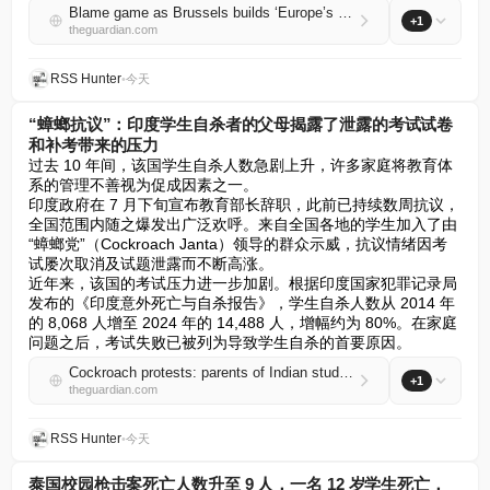
Blame game as Brussels builds ‘Europe’s largest frying pan’ instead of shady square
+1
theguardian.com
RSS Hunter
•
今天
“蟑螂抗议”：印度学生自杀者的父母揭露了泄露的考试试卷
和补考带来的压力
过去 10 年间，该国学生自杀人数急剧上升，许多家庭将教育体
系的管理不善视为促成因素之一。  

印度政府在 7 月下旬宣布教育部长辞职，此前已持续数周抗议，
全国范围内随之爆发出广泛欢呼。来自全国各地的学生加入了由
“蟑螂党”（Cockroach Janta）领导的群众示威，抗议情绪因考
试屡次取消及试题泄露而不断高涨。  

近年来，该国的考试压力进一步加剧。根据印度国家犯罪记录局
发布的《印度意外死亡与自杀报告》，学生自杀人数从 2014 年
的 8,068 人增至 2024 年的 14,488 人，增幅约为 80%。在家庭
问题之后，考试失败已被列为导致学生自杀的首要原因。
Cockroach protests: parents of Indian students who took their own lives reveal pressure of leaked exam papers and resits
+1
theguardian.com
RSS Hunter
•
今天
泰国校园枪击案死亡人数升至 9 人，一名 12 岁学生死亡，