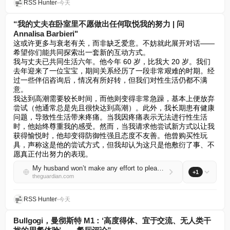
RSS Hunter
•
今天
“我的丈夫在卧室里不愿做出任何取悦我的努力 | 问
Annalisa Barbieri"
这或许更多与衰老有关，而非缺乏爱意。不妨就此展开对话——
希望你们能共同探索出一套新的互动方式。  

我与丈夫已共同生活六年。他今年 60 岁，比我大 20 岁。我们
去年迎来了一位宝宝，期间关系经历了一段非常艰难的时期。经
过一些伴侣咨询后，情况有所好转，但我们对性生活仍都不满
意。  

我达到高潮需要较长时间，而他则变得非常急躁，基本上便放弃
尝试（他通常总是先且很快达到高潮）。此外，我长期患有健康
问题，导致性生活带来疼痛。当我因疼痛表示无法进行性生活
时，他始终尊重我的感受。然而，当我请求他尝试新方式以让我
获得愉悦时，他却变得防御性强且态度不友善。他曾购买性玩
具，声称这是他的尝试方式，但我却认为这只是他敷衍了事、不
愿真正付出努力的表现。
My husband won’t make any effort to please me in bed | Ask Annalisa Barbieri
+1
theguardian.com
RSS Hunter
•
今天
Bullgogi，曼彻斯特 M1：‘高度得体、宜于交流、无人类干