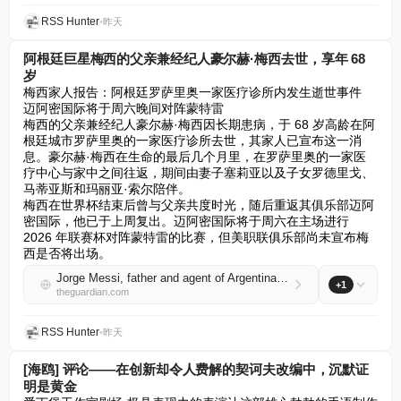
RSS Hunter
•
昨天
阿根廷巨星梅西的父亲兼经纪人豪尔赫·梅西去世，享年 68
岁
梅西家人报告：阿根廷罗萨里奥一家医疗诊所内发生逝世事件

迈阿密国际将于周六晚间对阵蒙特雷

梅西的父亲兼经纪人豪尔赫·梅西因长期患病，于 68 岁高龄在阿
根廷城市罗萨里奥的一家医疗诊所去世，其家人已宣布这一消
息。豪尔赫·梅西在生命的最后几个月里，在罗萨里奥的一家医
疗中心与家中之间往返，期间由妻子塞莉亚以及子女罗德里戈、
马蒂亚斯和玛丽亚·索尔陪伴。

梅西在世界杯结束后曾与父亲共度时光，随后重返其俱乐部迈阿
密国际，他已于上周复出。迈阿密国际将于周六在主场进行 
2026 年联赛杯对阵蒙特雷的比赛，但美职联俱乐部尚未宣布梅
西是否将出场。
Jorge Messi, father and agent of Argentina great, dies aged 68
+1
theguardian.com
RSS Hunter
•
昨天
[海鸥] 评论——在创新却令人费解的契诃夫改编中，沉默证
明是黄金