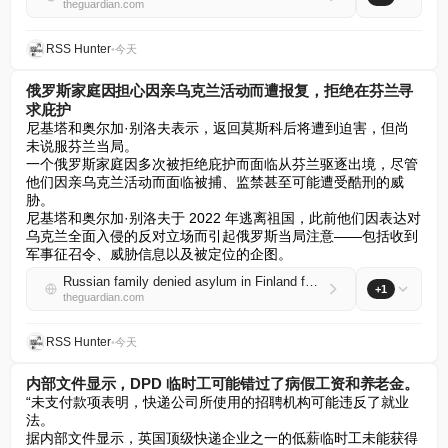
theguardian.com
RSS Hunter
•
今天
俄罗斯家庭因担心因亲乌克兰活动而遭报复，拒绝在芬兰寻
求庇护
尼基塔和奥尔加·别洛夫表示，返回莫斯科后将遭到迫害，但尚
未说服芬兰当局。  

一个俄罗斯家庭因多次被拒绝庇护而面临从芬兰驱逐出境，尽管
他们因亲乌克兰活动而面临被捕、监禁甚至可能遭受酷刑的威
胁。  

尼基塔和奥尔加·别洛夫于 2022 年逃离祖国，此前他们因表达对
乌克兰全面入侵的反对立场而引起俄罗斯当局注意——包括收到
军事征召令、威胁信息以及被定位的企图。
Russian family denied asylum in Finland fear reprisals for pro-Ukraine activism
+1
theguardian.com
RSS Hunter
•
今天
内部文件显示，DPD 临时工可能错过了病假工资和养老金。
“未支付款项表明，快递公司所使用的招聘机构可能违反了就业
法。  

据内部文件显示，英国顶级快递企业之一的低薪临时工未能获得