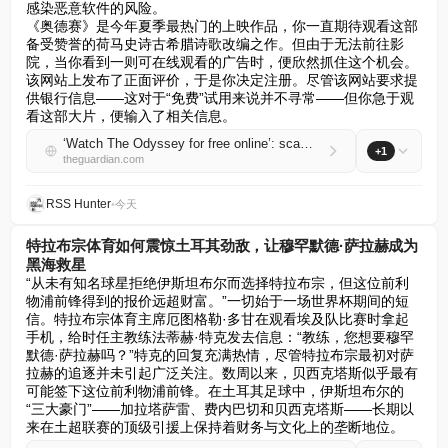
感染恶意软件的风险。  

《奥德赛》是今年夏季最热门的上映作品，你一直期待观看这部
备受赞誉的荷马史诗古希腊诗歌改编之作。但由于无法前往影
院，当你看到一则可在线观看的广告时，便欣然抓住这个机会。  

该网站上发布了正面评价，于是你决定注册。尽管该网站要求提
供银行信息——这对于“免费”试用来说并不寻常——但你急于观
看这部大片，便输入了相关信息。
‘Watch The Odyssey for free online’: scam targets film fans with fake streaming sites
+1
theguardian.com
RSS Hunter
•
今天
特拉布宗体育如何震惊土耳其劲敌，让穆罕默德·萨拉赫成为
黑海救星
“从未有知名球星拒绝伊斯坦布尔而选择特拉布宗，但这位前利
物浦前锋得到的报价远超财富。”一切始于一场世界杯期间的短
信。特拉布宗体育主席厄图格勒·多甘在观看埃及队比赛时拿起
手机，给时任主教练法蒂赫·特克发去信息：“教练，您想要穆罕
默德·萨拉赫吗？”特克的回复充满热情，尽管特拉布宗最初对萨
拉赫的追逐并未引起广泛关注。数周以来，贝西克塔斯似乎最有
可能签下这位前利物浦前锋。在土耳其足球中，伊斯坦布尔的
“三大豪门”——加拉塔萨雷、费内巴切和贝西克塔斯——长期以
来在土超联赛的顶级引援上保持着财务与文化上的垄断地位。