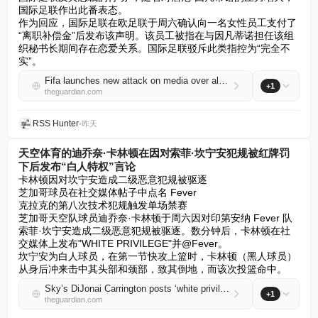
国际足联作出此番表态。

作为回应，国际足联在欧足联于周六确认向一名女性员工支付了
“离职补偿金”后发布该声明。该员工被指在与因凡蒂诺担任该组
织秘书长期间存在恋爱关系。国际足联驳斥此类指控为“完全不
实”。
Fifa launches new attack on media over alleged ‘concerted effort’ to undermine Gianni Infantino
+1
theguardian.com
RSS Hunter
•
昨天
天空体育的迪乔奈·卡林顿在因对索菲·坎宁安犯规被红牌罚
下后发布“白人特权”言论
卡林顿因对坎宁安造成二级恶意犯规被驱逐

芝加哥球员在社交媒体帖子中点名 Fever

克拉克的第八次技术犯规触发单场禁赛

芝加哥天空队球员迪乔奈·卡林顿于周六因对印第安纳 Fever 队
索菲·坎宁安造成二级恶意犯规被驱逐。数分钟后，卡林顿在社
交媒体上发布"WHITE PRIVILEGE"并@Fever。

坎宁安为白人球员，在第一节快攻上篮时，卡林顿（黑人球员）
从身后冲来击中其头部和颈部，致其倒地，而该次投篮命中。
Sky’s DiJonai Carrington posts ‘white privilege’ after ejection for hard foul on Sophie Cunningham
+1
theguardian.com