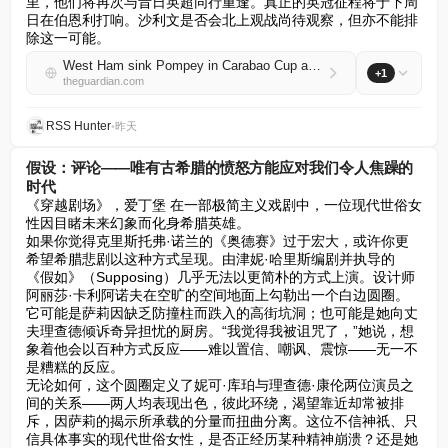
里，他们将再次与昔日英超同行重逢。真正的英冠征程将于下周
日在伯恩利打响。沙利文是否会北上观战尚待观察，但亦不能排
除这一可能。
West Ham sink Pompey in Carabao Cup as Sullivan ignores advice to stay away
+1
theguardian.com
RSS Hunter
•
昨天
假设：评论——唯有古希腊的愤怒方能应对我们令人焦躁的
时代
《穿越剧场》，爱丁堡 在一部极简主义戏剧中，一位现代世俗女
性因目睹未来幻象而化身希腊英雄。  

如果你觉得克里斯托弗·诺兰的《奥德赛》过于宏大，或许你更
希望希腊悲剧以这种方式呈现。由津妮·哈里斯编剧并执导的
《假如》（Supposing）几乎无法以更简朴的方式上演。设计师
阿丽莎·卡利阿诺夫在空旷的空间地面上勾勒出一个白边圆圈。
它可能是萨莉因缺乏防撞柱而跌入的高街坑洞；也可能是她向丈
夫理查德倾诉奇异担忧的厨房。“我觉得我被诅咒了，”她说，想
象着他会以百种方式反应——难以置信、嘲讽、震惊——无一不
是糟糕的反应。  

无论如何，这个圆圈定义了妮可·库珀与理查德·康伦两位演员之
间的关系——两人均表现出色，彼此环绕，渴望靠近却常被排
斥，因萨莉的揭示所承载的分量而扭曲分离。这位不信神祇、只
信具体事实的现代世俗女性，是否正经历某种精神崩溃？还是她