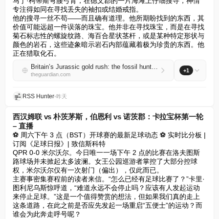
马丁·柯蒂斯弯腰弓背，在德文郡的一片海滩上仔细搜寻，神情
专注得如同在寻找丢失的袖扣或结婚戒指。  

他的搜寻一丝不苟——而且确有道理。他所期盼找到的东西，其
价值可能远超一件误落的珠宝。他并非在寻找珠宝，而是在寻找
菊石标志性的螺旋纹路、海百合星状茎杆，或是某种特定形状与
颜色的岩石，这些迹象暗示岩石内部蕴藏着极为珍贵的东西。他
正在猎取化石。
Britain’s Jurassic gold rush: the fossil hunters chasing fortunes on Dorset’s beaches
+1
theguardian.com
RSS Hunter
•
昨天
西汉姆联 vs 朴茨茅斯，伯恩利 vs 诺茨郡：卡拉宝杯第一轮
– 直播
⚽ 周六下午 3 点（BST）开球赛的最新足球动态 ⚽ 实时比分板 | 
订阅《足球日报》| 致信斯科特  

QPR 0-0 米尔沃尔。今日唯一一场下午 2 点的比赛在洛夫图斯
路球场并未掀起太多波澜。女王公园巡游者掌控了大部分控球
权，米尔沃尔仅有一次射门（偏出），仅此而已。  

主赛事密集赛程前的读者来信。“怎么已经有足球比赛了？”卡里·
图利尼乌斯惊呼道，“难道永远不会停止吗？应该有人发起运动
来停止足球。”这是一个值得赞赏的想法，但如果我们真的走上
这条道路，在此之前是否应先发起一场重启“五便士”的运动？而
谁会为此奔走呼号呢？