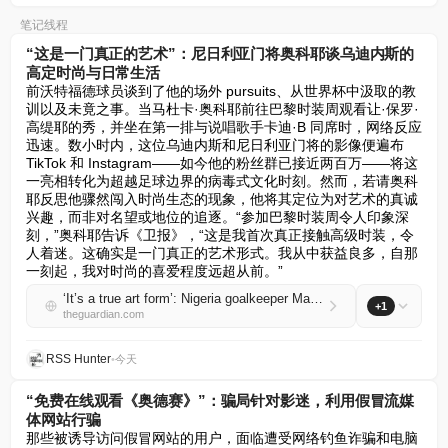
笔记线程
“这是一门真正的艺术”：尼日利亚门将奥科耶谈乌迪内斯的
高定时尚与日常生活
前沃特福德球员谈到了他的场外 pursuits、从世界杯中汲取的教
训以及未竟之事。当马杜卡·奥科耶前往巴黎时装周观看让·保罗·
高缇耶的秀，并坐在第一排与说唱歌手卡迪·B 同席时，网络反应
迅速。数小时内，这位乌迪内斯和尼日利亚门将的影像便遍布 
TikTok 和 Instagram——如今他的粉丝群已接近两百万——将这
一亮相转化为超越足球边界的病毒式文化时刻。然而，若请奥科
耶反思他骤然闯入时尚生态的现象，他将其定位为对艺术的真诚
兴趣，而非对名望或地位的追逐。“参加巴黎时装周令人印象深
刻，”奥科耶告诉《卫报》，“这是我首次真正接触高级时装，令
人着迷。这确实是一门真正的艺术形式。我从中获益良多，自那
一刻起，我对时尚的喜爱程度远超从前。”
‘It’s a true art form’: Nigeria goalkeeper Maduka Okoye on high fashion and life at Udinese
+1
theguardian.com
RSS Hunter
•
今天
“免费在线观看《奥德赛》”：骗局针对影迷，利用假冒流媒
体网站行骗
那些被诱导访问假冒网站的用户，面临遭受网络钓鱼诈骗和电脑