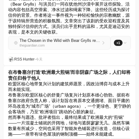
（Bear Grylls）与演员们一同在犹他州沙漠中展开这些探险。活
动内容包括高空滑索、净水过滤和绳索下降。这些经历成为探讨
信仰的背景。作者将这一事件视为一种轻松愉快的宗教幽默，源
于该特辑所营造的积极氛围。文章突出了该剧的受欢迎程度及其
独特探讨信仰的方式。演员们出乎意料的温和，尤其是迪迈安的
表现，是本文的关键收获。
The Chosen in the Wild with Bear Grylls review – in a world of toxic masculinity, this feels radical at points
+1
theguardian.com
RSS Hunter
•
今天
在布鲁塞尔打造‘欧洲最大煎锅’而非阴森广场之际，人们却将
责任归咎于他人
欧盟区核心地带复兴计划的建筑师愿景，因政治博弈与成本上升
而未能实现。  

布鲁塞尔欧盟区核心的舒曼广场复兴计划原本雄心勃勃。据前布
鲁塞尔政府负责人称，该计划旨在将原本交通拥堵、面目平庸的
环岛改造为“城市广场”（urban agora），一个更绿色、更宁静的
会客场所，乃至“欧洲项目”跳动的心脏的象征。  

然而事与愿违。批评者指出，最终结果成了欧洲最大的“煎锅”
——一片混凝土铺就的开阔地，绿地与遮荫寥寥无几。虽然车辆
数量有所减少，空间也采用了智能灰色铺装进行改造，但核心设
施——一座带有绿色屋顶的钢制顶棚——始终未能建成。