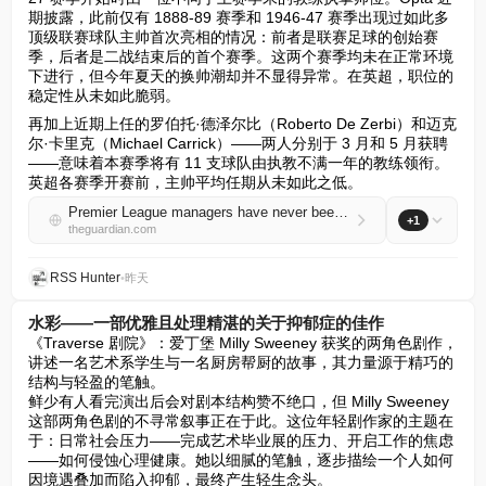
期披露，此前仅有 1888-89 赛季和 1946-47 赛季出现过如此多
顶级联赛球队主帅首次亮相的情况：前者是联赛足球的创始赛
季，后者是二战结束后的首个赛季。这两个赛季均未在正常环境
下进行，但今年夏天的换帅潮却并不显得异常。在英超，职位的
稳定性从未如此脆弱。
再加上近期上任的罗伯托·德泽尔比（Roberto De Zerbi）和迈克
尔·卡里克（Michael Carrick）——两人分别于 3 月和 5 月获聘
——意味着本赛季将有 11 支球队由执教不满一年的教练领衔。
英超各赛季开赛前，主帅平均任期从未如此之低。
Premier League managers have never been less English, title-winning or secure in their jobs
+1
theguardian.com
RSS Hunter
•
昨天
水彩——一部优雅且处理精湛的关于抑郁症的佳作
《Traverse 剧院》：爱丁堡 Milly Sweeney 获奖的两角色剧作，
讲述一名艺术系学生与一名厨房帮厨的故事，其力量源于精巧的
结构与轻盈的笔触。  

鲜少有人看完演出后会对剧本结构赞不绝口，但 Milly Sweeney 
这部两角色剧的不寻常叙事正在于此。这位年轻剧作家的主题在
于：日常社会压力——完成艺术毕业展的压力、开启工作的焦虑
——如何侵蚀心理健康。她以细腻的笔触，逐步描绘一个人如何
因境遇叠加而陷入抑郁，最终产生轻生念头。  
