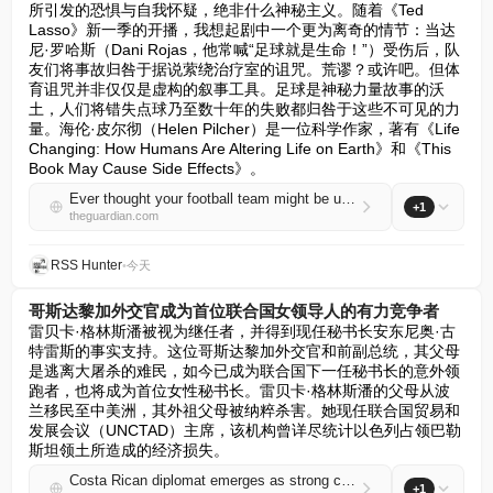
所引发的恐惧与自我怀疑，绝非什么神秘主义。随着《Ted 
Lasso》新一季的开播，我想起剧中一个更为离奇的情节：当达
尼·罗哈斯（Dani Rojas，他常喊“足球就是生命！”）受伤后，队
友们将事故归咎于据说萦绕治疗室的诅咒。荒谬？或许吧。但体
育诅咒并非仅仅是虚构的叙事工具。足球是神秘力量故事的沃
土，人们将错失点球乃至数十年的失败都归咎于这些不可见的力
量。海伦·皮尔彻（Helen Pilcher）是一位科学作家，著有《Life 
Changing: How Humans Are Altering Life on Earth》和《This 
Book May Cause Side Effects》。
Ever thought your football team might be under a curse like Ted Lasso’s? Here’s how to lift it | Helen Pilcher
+1
theguardian.com
RSS Hunter
•
今天
哥斯达黎加外交官成为首位联合国女领导人的有力竞争者
雷贝卡·格林斯潘被视为继任者，并得到现任秘书长安东尼奥·古
特雷斯的事实支持。这位哥斯达黎加外交官和前副总统，其父母
是逃离大屠杀的难民，如今已成为联合国下一任秘书长的意外领
跑者，也将成为首位女性秘书长。雷贝卡·格林斯潘的父母从波
兰移民至中美洲，其外祖父母被纳粹杀害。她现任联合国贸易和
发展会议（UNCTAD）主席，该机构曾详尽统计以色列占领巴勒
斯坦领土所造成的经济损失。
Costa Rican diplomat emerges as strong contender to be first female head of UN
+1