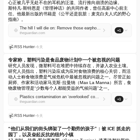
心正被几乎无处不在的耳机的泛滥、流行推向崩溃的边缘。  

斯特凡·斯特恩是《管理神话》的共同作者，曾任高薪中心前主
任。他最新出版的书籍是《公平还是肮脏：麦克白夫人式的野心
指南》。
The hill I will die on: Remove those earphones – you’re blocking out the music of humanity | Stefan Stern
+1
theguardian.com
RSS Hunter
•
今天
专家称，塑料污染是食品废物计划中一个被忽视的问题
研究人员发现，微塑料可在堆肥中持续存在，并渗入农业土壤。
研究人员指出，塑料污染应成为应对食物浪费的核心关切，而活
动人士称食物浪费是气候危机中最被忽视的问题之一。尽管正如
厨师、作家和活动家马克斯·拉曼纳（Max La Manna）所言，食
物废物管理是“少数每个人都能受益的气候问题”之一。
Plastics contamination an ‘overlooked’ concern in food waste schemes, experts say
+1
theguardian.com
RSS Hunter
•
今天
“他们从我们的街头绑架了一个勤劳的孩子”：被 ICE 抓走的
园丁，以及奋起反抗的纽约小镇