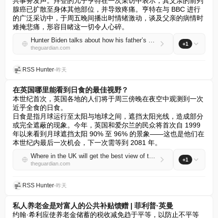
共事务发声。拜登的儿子亨特在一次采访中表示，其父亲的前列
腺癌已扩散至身体其他部位，并导致疼痛。亨特在与 BBC 进行
的广泛采访中，于周五晚间播出时情绪激动，谈及父亲的病情时
难掩悲痛，形容目睹这一切令人心碎。
Hunter Biden talks about how his father’s cancer has spread and is causing him pain
+1
theguardian.com
RSS Hunter
•
昨天
在英国哪里能看到日食的最佳视野？
本世纪首次，英国各地的人们将于周三傍晚在夜空中观测到一次
近乎全食的日食。  

日食是指月球运行至太阳与地球之间，遮挡太阳光线，造成部分
或完全遮蔽的现象。今年，英国和爱尔兰的民众将首次自 1999 
年以来看到月球遮挡太阳 90% 至 96% 的景象——这也是他们在
本世纪内最后一次机会，下一次需等到 2081 年。
Where in the UK will get the best view of the solar eclipse?
+1
theguardian.com
RSS Hunter
•
昨天
私人养老金是对富人的公共补贴馈赠 | 菲利普·英曼
约翰·希利应使养老金储蓄的税收减免趋于平等，以防止不平等