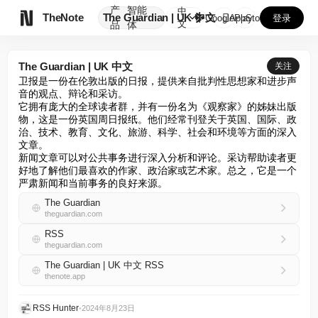
产
智能
中

TheNote
The Guardian | UK 中文
GooglePlay
AppStore
登录
文
品
体
The Guardian | UK 中文
关注
卫报是一份在伦敦出版的日报，提供来自批判性思想家和进步声
音的观点、辩论和采访。

它拥有庞大的全球读者群，并有一份名为《观察家》的姊妹出版
物，这是一份英国周日报纸。他们经常刊登关于英国、国际、政
治、技术、教育、文化、旅游、科学、社会和环境等方面的深入
文章。

新闻文章可以对公共事务进行深入分析和评论。采访帮助读者更
好地了解他们最喜欢的作家、政治家或艺术家。总之，它是一个
严肃新闻和当前事务的良好来源。
The Guardian
theguardian.com
RSS
theguardian.com
The Guardian | UK 中文 RSS
thenote.app
RSS Hunter
•
2024年8月23日