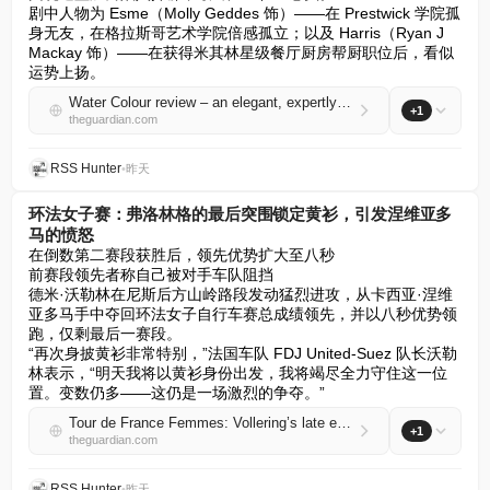
剧中人物为 Esme（Molly Geddes 饰）——在 Prestwick 学院孤
身无友，在格拉斯哥艺术学院倍感孤立；以及 Harris（Ryan J 
Mackay 饰）——在获得米其林星级餐厅厨房帮厨职位后，看似
运势上扬。
Water Colour review – an elegant, expertly handled study of depression
+1
theguardian.com
RSS Hunter
•
昨天
环法女子赛：弗洛林格的最后突围锁定黄衫，引发涅维亚多
马的愤怒
在倒数第二赛段获胜后，领先优势扩大至八秒  

前赛段领先者称自己被对手车队阻挡  

德米·沃勒林在尼斯后方山岭路段发动猛烈进攻，从卡西亚·涅维
亚多马手中夺回环法女子自行车赛总成绩领先，并以八秒优势领
跑，仅剩最后一赛段。  

“再次身披黄衫非常特别，”法国车队 FDJ United-Suez 队长沃勒
林表示，“明天我将以黄衫身份出发，我将竭尽全力守住这一位
置。变数仍多——这仍是一场激烈的争夺。”
Tour de France Femmes: Vollering’s late escape for yellow leaves Niewiadoma fuming
+1
theguardian.com
RSS Hunter
•
昨天