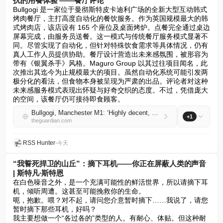
扰的用餐体验’——餐厅评论”
Bullgogi 是一家位于曼彻斯特皮卡迪利广场的全新大型互动韩式
烤肉餐厅，主打高度自动化的餐饮服务。作为英国规模最大的韩
式烤肉店，该店设有 165 个座位及桌面烤炉。点餐完全通过桌边
屏幕完成，由服务员送餐。这一模式与传统餐厅服务模式显著不
同。尽管实现了自动化，但针对特殊饮食需求等具体情况，仍有
真人工作人员提供协助。餐厅设计营造出未来感氛围，被形容为
带有《银翼杀手》风格。Maguro Group 以其过往项目闻名，此
次推出其迄今为止规模最大的项目。虽然自动化系统可能引发两
极分化的看法，但食物本身被呈现为严肃的出品。评论者对这种
未来感服务模式表现出怀疑与好奇交织的态度。不过，凭借庞大
的空间，该餐厅仍可接待即食顾客。
Bullgogi, Manchester M1: ‘Highly decent, amenable, human-free dining’ – restaurant review
+1
theguardian.com
RSS Hunter
•
今天
“我誓死捍卫的山丘”：摘下耳机——你正在屏蔽人类的声音
| 斯特凡·斯特恩
在白色噪音之外，是一个充满可能性的鲜活世界，所以请摘下耳
机，倾听周遭。这甚至可能挽救你的生命。  

呃，抱歉。喂？对不起，请问您介意暂时摘下……我说了，请您
暂时摘下那些耳机，好吗？  

我主要想做一个“各过各的”类型的人。有耐心、体贴。但这种耐