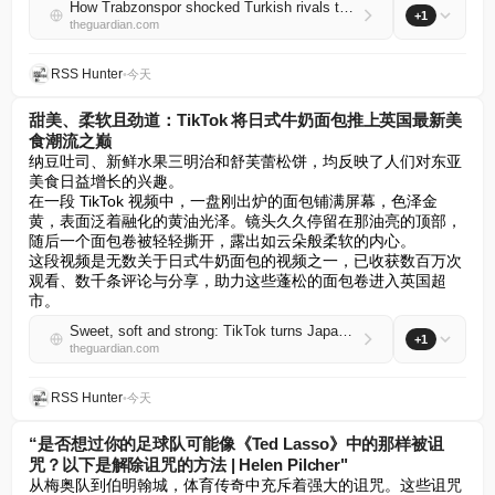
How Trabzonspor shocked Turkish rivals to make Mohamed Salah their Black Sea saviour
+1
theguardian.com
RSS Hunter
•
今天
甜美、柔软且劲道：TikTok 将日式牛奶面包推上英国最新美
食潮流之巅
纳豆吐司、新鲜水果三明治和舒芙蕾松饼，均反映了人们对东亚
美食日益增长的兴趣。  

在一段 TikTok 视频中，一盘刚出炉的面包铺满屏幕，色泽金
黄，表面泛着融化的黄油光泽。镜头久久停留在那油亮的顶部，
随后一个面包卷被轻轻撕开，露出如云朵般柔软的内心。  

这段视频是无数关于日式牛奶面包的视频之一，已收获数百万次
观看、数千条评论与分享，助力这些蓬松的面包卷进入英国超
市。
Sweet, soft and strong: TikTok turns Japanese milk bread into latest UK food craze
+1
theguardian.com
RSS Hunter
•
今天
“是否想过你的足球队可能像《Ted Lasso》中的那样被诅
咒？以下是解除诅咒的方法 | Helen Pilcher"
从梅奥队到伯明翰城，体育传奇中充斥着强大的诅咒。这些诅咒