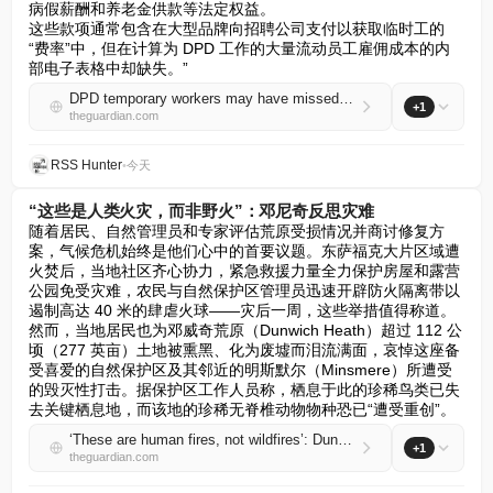
病假薪酬和养老金供款等法定权益。  

这些款项通常包含在大型品牌向招聘公司支付以获取临时工的
“费率”中，但在计算为 DPD 工作的大量流动员工雇佣成本的内
部电子表格中却缺失。”
DPD temporary workers may have missed out on sick pay and pensions, internal documents show
+1
theguardian.com
RSS Hunter
•
今天
“这些是人类火灾，而非野火”：邓尼奇反思灾难
随着居民、自然管理员和专家评估荒原受损情况并商讨修复方
案，气候危机始终是他们心中的首要议题。东萨福克大片区域遭
火焚后，当地社区齐心协力，紧急救援力量全力保护房屋和露营
公园免受灾难，农民与自然保护区管理员迅速开辟防火隔离带以
遏制高达 40 米的肆虐火球——灾后一周，这些举措值得称道。
然而，当地居民也为邓威奇荒原（Dunwich Heath）超过 112 公
顷（277 英亩）土地被熏黑、化为废墟而泪流满面，哀悼这座备
受喜爱的自然保护区及其邻近的明斯默尔（Minsmere）所遭受
的毁灭性打击。据保护区工作人员称，栖息于此的珍稀鸟类已失
去关键栖息地，而该地的珍稀无脊椎动物物种恐已“遭受重创”。
‘These are human fires, not wildfires’: Dunwich reflects on the devastation
+1
theguardian.com