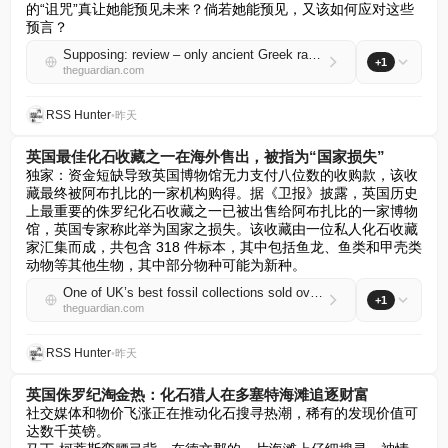
的“诅咒”真让她能预见未来？倘若她能预见，又该如何应对这些
预言？
Supposing: review – only ancient Greek rage will suffice in our exasperating times
+1
theguardian.com
RSS Hunter
•
昨天
英国最佳化石收藏之一在海外售出，被指为“国家损失”
独家：资金短缺导致英国博物馆无力支付八位数的收购款，该收
藏最终被阿布扎比的一家机构购得。据《卫报》披露，英国历史
上最重要的侏罗纪化石收藏之一已被出售给阿布扎比的一家博物
馆，英国专家称此举为国家之损失。该收藏由一位私人化石收藏
家汇集而成，共包含 318 件标本，其中包括鱼龙、鱼类和甲壳类
动物等其他生物，其中部分物种可能为新种。
One of UK’s best fossil collections sold overseas in ‘loss to the nation’
+1
theguardian.com
RSS Hunter
•
昨天
英国侏罗纪淘金热：化石猎人在多塞特海滩追逐财富
社交媒体和物价飞涨正在推动化石搜寻热潮，稀有的发现价值可
达数千英镑。  
