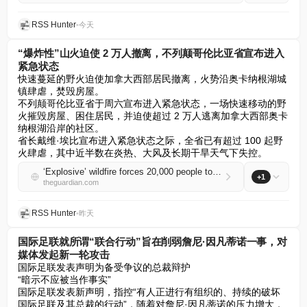
RSS Hunter
•
今天
“爆炸性”山火迫使 2 万人撤离，不列颠哥伦比亚省宣布进入
紧急状态
快速蔓延的野火迫使加拿大西部居民撤离，火势沿奥卡纳根湖城
镇肆虐，焚毁房屋。  

不列颠哥伦比亚省于周六宣布进入紧急状态，一场快速移动的野
火摧毁房屋、困住居民，并迫使超过 2 万人逃离加拿大西部奥卡
纳根湖沿岸的社区。  

省长戴维·埃比宣布进入紧急状态之际，全省已有超过 100 起野
火肆虐，其中近半数在炎热、大风及长期干旱天气下失控。
‘Explosive’ wildfire forces 20,000 people to flee as British Columbia declares state of emergency
+1
theguardian.com
RSS Hunter
•
昨天
国际足联就所谓“联合行动”旨在削弱詹尼·因凡蒂诺一事，对
媒体发起新一轮攻击
国际足联发表声明为备受争议的总裁辩护

“暗示不应被当作事实”

国际足联发表新声明，指控“有人正进行有组织的、持续的破坏
国际足联及其总裁的行动”，随着对詹尼·因凡蒂诺的压力增大，