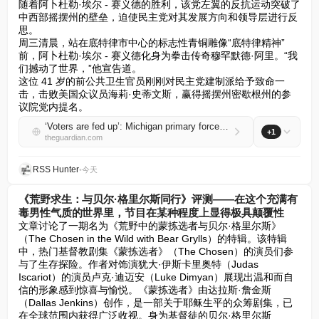
随着阿卜杜勒·埃尔 - 赛义德的胜利，该党左翼的反抗运动突破了
中西部摇摆州的壁垒，迫使民主党对其发展方向和领导层进行反
思。  

周三清晨，站在底特律市中心的标志性青铜雕像“底特律精神”
前，阿卜杜勒·埃尔 - 赛义德化身为拳击传奇穆罕默德·阿里。“我
们撼动了世界，”他宣告道。  

这位 41 岁的前公共卫生官员刚刚对民主党建制派给予致命一
击，击败美国众议员海莉·史蒂文斯，赢得摇摆州密歇根州的参
议院党内提名。
‘Voters are fed up’: Michigan primary forces Democratic party to accept leftwing shift
+1
theguardian.com
RSS Hunter
•
今天
《荒野求生：与贝尔·格里尔斯同行》评测——在这个充满有
毒男性气质的世界里，节目在某种程度上显得极具颠覆性
文章讨论了一期名为《荒野中的蒙拣选者与贝尔·格里尔斯》
（The Chosen in the Wild with Bear Grylls）的特辑。该特辑
中，热门基督教剧集《蒙拣选者》（The Chosen）的演员们参
与了生存探险。作者对饰演犹大·伊斯卡里奥特（Judas 
Iscariot）的演员卢克·迪迈安（Luke Dimyan）展现出温和而自
信的形象感到惊喜与愉悦。《蒙拣选者》由达拉斯·詹金斯
（Dallas Jenkins）创作，是一部关于耶稣生平的众筹剧集，已
在全球范围内获得广泛收视。身为基督徒的贝尔·格里尔斯