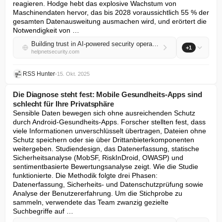
reagieren. Hodge hebt das explosive Wachstum von 
Maschinendaten hervor, das bis 2028 voraussichtlich 55 % der 
gesamten Datenausweitung ausmachen wird, und erörtert die 
Notwendigkeit von …
Building trust in AI-powered security operations
+1
helpnetsecurity.com
RSS Hunter
•
15. Okt. 2025
Die Diagnose steht fest: Mobile Gesundheits-Apps sind
schlecht für Ihre Privatsphäre
Sensible Daten bewegen sich ohne ausreichenden Schutz 
durch Android-Gesundheits-Apps. Forscher stellten fest, dass 
viele Informationen unverschlüsselt übertragen, Dateien ohne 
Schutz speichern oder sie über Drittanbieterkomponenten 
weitergeben. Studiendesign, das Datenerfassung, statische 
Sicherheitsanalyse (MobSF, RiskInDroid, OWASP) und 
sentimentbasierte Bewertungsanalyse zeigt. Wie die Studie 
funktionierte. Die Methodik folgte drei Phasen: 
Datenerfassung, Sicherheits- und Datenschutzprüfung sowie 
Analyse der Benutzererfahrung. Um die Stichprobe zu 
sammeln, verwendete das Team zwanzig gezielte 
Suchbegriffe auf …