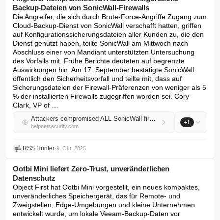
Backup-Dateien von SonicWall-Firewalls
Die Angreifer, die sich durch Brute-Force-Angriffe Zugang zum 
Cloud-Backup-Dienst von SonicWall verschafft hatten, griffen 
auf Konfigurationssicherungsdateien aller Kunden zu, die den 
Dienst genutzt haben, teilte SonicWall am Mittwoch nach 
Abschluss einer von Mandiant unterstützten Untersuchung 
des Vorfalls mit. Frühe Berichte deuteten auf begrenzte 
Auswirkungen hin. Am 17. September bestätigte SonicWall 
öffentlich den Sicherheitsvorfall und teilte mit, dass auf 
Sicherungsdateien der Firewall-Präferenzen von weniger als 5 
% der installierten Firewalls zugegriffen worden sei. Cory 
Clark, VP of …
Attackers compromised ALL SonicWall firewall configuration backup files
+1
helpnetsecurity.com
RSS Hunter
•
9. Okt. 2025
Ootbi Mini liefert Zero-Trust, unveränderlichen
Datenschutz
Object First hat Ootbi Mini vorgestellt, ein neues kompaktes, 
unveränderliches Speichergerät, das für Remote- und 
Zweigstellen, Edge-Umgebungen und kleine Unternehmen 
entwickelt wurde, um lokale Veeam-Backup-Daten vor 