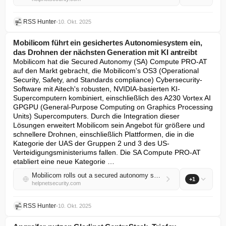
RSS Hunter
•
10. Okt. 2025
Mobilicom führt ein gesichertes Autonomiesystem ein,
das Drohnen der nächsten Generation mit KI antreibt
Mobilicom hat die Secured Autonomy (SA) Compute PRO-AT 
auf den Markt gebracht, die Mobilicom's OS3 (Operational 
Security, Safety, and Standards compliance) Cybersecurity-
Software mit Aitech's robusten, NVIDIA-basierten KI-
Supercomputern kombiniert, einschließlich des A230 Vortex AI 
GPGPU (General-Purpose Computing on Graphics Processing 
Units) Supercomputers. Durch die Integration dieser 
Lösungen erweitert Mobilicom sein Angebot für größere und 
schnellere Drohnen, einschließlich Plattformen, die in die 
Kategorie der UAS der Gruppen 2 und 3 des US-
Verteidigungsministeriums fallen. Die SA Compute PRO-AT 
etabliert eine neue Kategorie …
Mobilicom rolls out a secured autonomy system powering next-gen AI drones
+1
helpnetsecurity.com
RSS Hunter
•
10. Okt. 2025