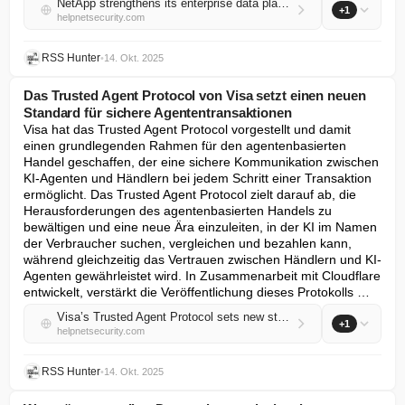
NetApp strengthens its enterprise data platform with new AI-focused innovations
+1
helpnetsecurity.com
RSS Hunter
•
14. Okt. 2025
Das Trusted Agent Protocol von Visa setzt einen neuen
Standard für sichere Agententransaktionen
Visa hat das Trusted Agent Protocol vorgestellt und damit 
einen grundlegenden Rahmen für den agentenbasierten 
Handel geschaffen, der eine sichere Kommunikation zwischen 
KI-Agenten und Händlern bei jedem Schritt einer Transaktion 
ermöglicht. Das Trusted Agent Protocol zielt darauf ab, die 
Herausforderungen des agentenbasierten Handels zu 
bewältigen und eine neue Ära einzuleiten, in der KI im Namen 
der Verbraucher suchen, vergleichen und bezahlen kann, 
während gleichzeitig das Vertrauen zwischen Händlern und KI-
Agenten gewährleistet wird. In Zusammenarbeit mit Cloudflare 
entwickelt, verstärkt die Veröffentlichung dieses Protokolls …
Visa’s Trusted Agent Protocol sets new standard for secure agentic transactions
+1
helpnetsecurity.com
RSS Hunter
•
14. Okt. 2025