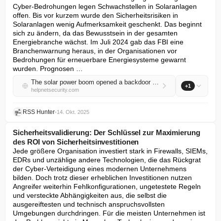
Cyber-Bedrohungen legen Schwachstellen in Solaranlagen 
offen. Bis vor kurzem wurde den Sicherheitsrisiken in 
Solaranlagen wenig Aufmerksamkeit geschenkt. Das beginnt 
sich zu ändern, da das Bewusstsein in der gesamten 
Energiebranche wächst. Im Juli 2024 gab das FBI eine 
Branchenwarnung heraus, in der Organisationen vor 
Bedrohungen für erneuerbare Energiesysteme gewarnt 
wurden. Prognosen …
The solar power boom opened a backdoor for cybercriminals
+1
helpnetsecurity.com
RSS Hunter
•
14. Okt. 2025
Sicherheitsvalidierung: Der Schlüssel zur Maximierung
des ROI von Sicherheitsinvestitionen
Jede größere Organisation investiert stark in Firewalls, SIEMs, 
EDRs und unzählige andere Technologien, die das Rückgrat 
der Cyber-Verteidigung eines modernen Unternehmens 
bilden. Doch trotz dieser erheblichen Investitionen nutzen 
Angreifer weiterhin Fehlkonfigurationen, ungetestete Regeln 
und versteckte Abhängigkeiten aus, die selbst die 
ausgereiftesten und technisch anspruchsvollsten 
Umgebungen durchdringen. Für die meisten Unternehmen ist 