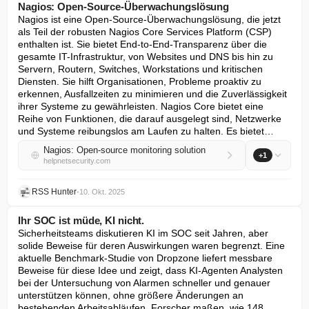
Nagios: Open-Source-Überwachungslösung
Nagios ist eine Open-Source-Überwachungslösung, die jetzt 
als Teil der robusten Nagios Core Services Platform (CSP) 
enthalten ist. Sie bietet End-to-End-Transparenz über die 
gesamte IT-Infrastruktur, von Websites und DNS bis hin zu 
Servern, Routern, Switches, Workstations und kritischen 
Diensten. Sie hilft Organisationen, Probleme proaktiv zu 
erkennen, Ausfallzeiten zu minimieren und die Zuverlässigkeit 
ihrer Systeme zu gewährleisten. Nagios Core bietet eine 
Reihe von Funktionen, die darauf ausgelegt sind, Netzwerke 
und Systeme reibungslos am Laufen zu halten. Es bietet…
Nagios: Open-source monitoring solution
+1
helpnetsecurity.com
RSS Hunter
•
10. Okt. 2025
Ihr SOC ist müde, KI nicht.
Sicherheitsteams diskutieren KI im SOC seit Jahren, aber 
solide Beweise für deren Auswirkungen waren begrenzt. Eine 
aktuelle Benchmark-Studie von Dropzone liefert messbare 
Beweise für diese Idee und zeigt, dass KI-Agenten Analysten 
bei der Untersuchung von Alarmen schneller und genauer 
unterstützen können, ohne größere Änderungen an 
bestehenden Arbeitsabläufen. Forscher maßen, wie 148 