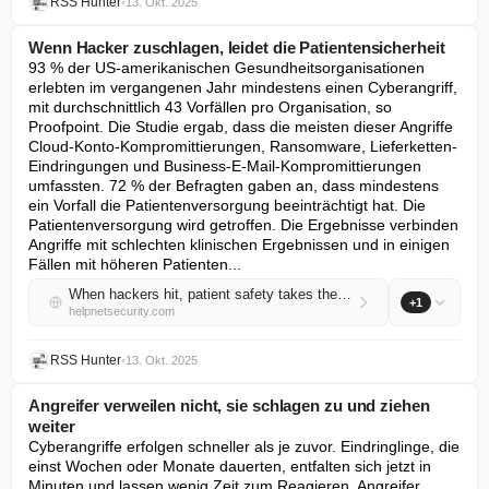
RSS Hunter
•
13. Okt. 2025
Wenn Hacker zuschlagen, leidet die Patientensicherheit
93 % der US-amerikanischen Gesundheitsorganisationen 
erlebten im vergangenen Jahr mindestens einen Cyberangriff, 
mit durchschnittlich 43 Vorfällen pro Organisation, so 
Proofpoint. Die Studie ergab, dass die meisten dieser Angriffe 
Cloud-Konto-Kompromittierungen, Ransomware, Lieferketten-
Eindringungen und Business-E-Mail-Kompromittierungen 
umfassten. 72 % der Befragten gaben an, dass mindestens 
ein Vorfall die Patientenversorgung beeinträchtigt hat. Die 
Patientenversorgung wird getroffen. Die Ergebnisse verbinden 
Angriffe mit schlechten klinischen Ergebnissen und in einigen 
Fällen mit höheren Patienten...
When hackers hit, patient safety takes the fall
+1
helpnetsecurity.com
RSS Hunter
•
13. Okt. 2025
Angreifer verweilen nicht, sie schlagen zu und ziehen
weiter
Cyberangriffe erfolgen schneller als je zuvor. Eindringlinge, die 
einst Wochen oder Monate dauerten, entfalten sich jetzt in 
Minuten und lassen wenig Zeit zum Reagieren. Angreifer 