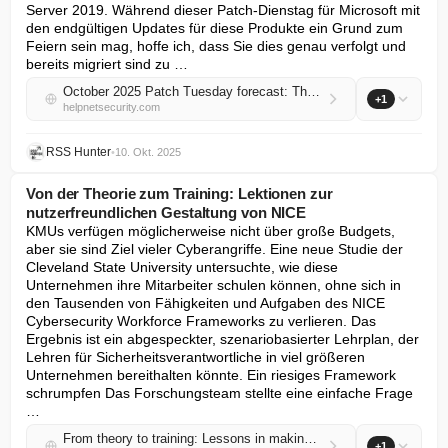
Server 2019. Während dieser Patch-Dienstag für Microsoft mit 
den endgültigen Updates für diese Produkte ein Grund zum 
Feiern sein mag, hoffe ich, dass Sie dies genau verfolgt und 
bereits migriert sind zu …
October 2025 Patch Tuesday forecast: The end of a decade with Microsoft
+1
helpnetsecurity.com
RSS Hunter
•
10. Okt. 2025
Von der Theorie zum Training: Lektionen zur
nutzerfreundlichen Gestaltung von NICE
KMUs verfügen möglicherweise nicht über große Budgets, 
aber sie sind Ziel vieler Cyberangriffe. Eine neue Studie der 
Cleveland State University untersuchte, wie diese 
Unternehmen ihre Mitarbeiter schulen können, ohne sich in 
den Tausenden von Fähigkeiten und Aufgaben des NICE 
Cybersecurity Workforce Frameworks zu verlieren. Das 
Ergebnis ist ein abgespeckter, szenariobasierter Lehrplan, der 
Lehren für Sicherheitsverantwortliche in viel größeren 
Unternehmen bereithalten könnte. Ein riesiges Framework 
schrumpfen Das Forschungsteam stellte eine einfache Frage 
…
From theory to training: Lessons in making NICE usable
+1