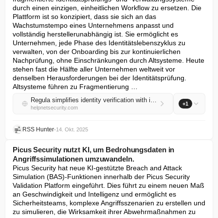
durch einen einzigen, einheitlichen Workflow zu ersetzen. Die 
Plattform ist so konzipiert, dass sie sich an das 
Wachstumstempo eines Unternehmens anpasst und 
vollständig herstellerunabhängig ist. Sie ermöglicht es 
Unternehmen, jede Phase des Identitätslebenszyklus zu 
verwalten, von der Onboarding bis zur kontinuierlichen 
Nachprüfung, ohne Einschränkungen durch Altsysteme. Heute 
stehen fast die Hälfte aller Unternehmen weltweit vor 
denselben Herausforderungen bei der Identitätsprüfung. 
Altsysteme führen zu Fragmentierung …
Regula simplifies identity verification with its new all-in-one IDV Platform
+1
helpnetsecurity.com
RSS Hunter
•
14. Okt. 2025
Picus Security nutzt KI, um Bedrohungsdaten in
Angriffssimulationen umzuwandeln.
Picus Security hat neue KI-gestützte Breach and Attack 
Simulation (BAS)-Funktionen innerhalb der Picus Security 
Validation Platform eingeführt. Dies führt zu einem neuen Maß 
an Geschwindigkeit und Intelligenz und ermöglicht es 
Sicherheitsteams, komplexe Angriffsszenarien zu erstellen und 
zu simulieren, die Wirksamkeit ihrer Abwehrmaßnahmen zu 