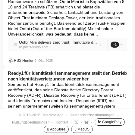
Ransomware zu schützen. Ootbi Mini ist in Kapazitäten von 8, 
16 und 24 Terabyte (TB) erhältlich und bietet die 
unternehmensweite Sicherheit, Einfachheit und Leistung von 
Object First in einem Desktop-Tower, der kein traditionelles 
Rechenzentrum benötigt. Basierend auf Zero-Trust-Prinzipien 
bietet Ootbi (Out-of-the-Box Immutability) Mini absolute 
Unveränderlichkeit, was bedeutet, dass keine...
Ootbi Mini delivers zero trust, immutable data protection
+1
helpnetsecurity.com
RSS Hunter
•
9. Okt. 2025
Ready1 für Identitätskrisenmanagement stellt den Betrieb
nach Identitätsverletzungen wieder her
Semperis hat Ready1 für das Identitätskrisenmanagement 
veröffentlicht, das seine Dienste Active Directory Forest 
Recovery (ADFR), Disaster Recovery für Entra Tenant (DRET) 
und Identity Forensics and Incident Response (IFIR) mit 
seinem unternehmensweiten Krisenmanagementsystem 
Ready1 kombiniert, um Organisationen bei der 
© 2015-2026, TheNote.app
·
Datenschutzbestimmungen
·
Wiederherstellung des Geschäftsbetriebs nach 
identitätsbezogenen Cyberangriffen zu unterstützen. 
GooglePlay
Nutzungsbedingungen
·
Kontakt
·
·
·
„Während eines Identitätsausfalls ist eines der schwierigsten 
 AppStore
 MacOS
Dinge herauszufinden, wie man sein Team kontaktiert, wenn 