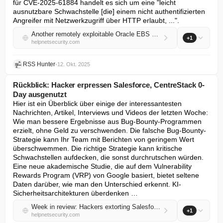
für CVE-2025-61884 handelt es sich um eine "leicht 
ausnutzbare Schwachstelle [die] einem nicht authentifizierten 
Angreifer mit Netzwerkzugriff über HTTP erlaubt, ...".
Another remotely exploitable Oracle EBS vulnerability requires your attention (CVE-2025-61884)
+1
helpnetsecurity.com
RSS Hunter
•
12. Okt. 2025
Rückblick: Hacker erpressen Salesforce, CentreStack 0-
Day ausgenutzt
Hier ist ein Überblick über einige der interessantesten 
Nachrichten, Artikel, Interviews und Videos der letzten Woche: 
Wie man bessere Ergebnisse aus Bug-Bounty-Programmen 
erzielt, ohne Geld zu verschwenden. Die falsche Bug-Bounty-
Strategie kann Ihr Team mit Berichten von geringem Wert 
überschwemmen. Die richtige Strategie kann kritische 
Schwachstellen aufdecken, die sonst durchrutschen würden. 
Eine neue akademische Studie, die auf dem Vulnerability 
Rewards Program (VRP) von Google basiert, bietet seltene 
Daten darüber, wie man den Unterschied erkennt. KI-
Sicherheitsarchitekturen überdenken …
Week in review: Hackers extorting Salesforce, CentreStack 0-day exploited
+1
helpnetsecurity.com