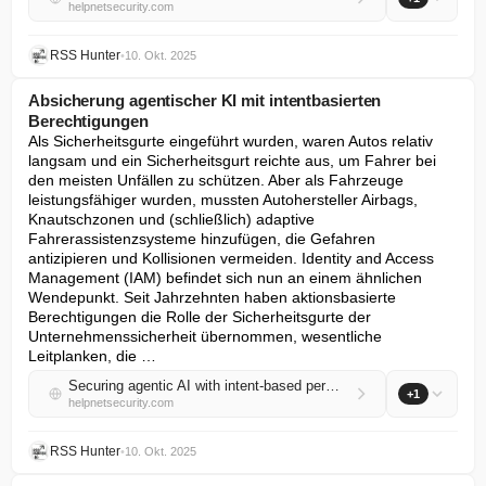
helpnetsecurity.com
RSS Hunter
•
10. Okt. 2025
Absicherung agentischer KI mit intentbasierten
Berechtigungen
Als Sicherheitsgurte eingeführt wurden, waren Autos relativ 
langsam und ein Sicherheitsgurt reichte aus, um Fahrer bei 
den meisten Unfällen zu schützen. Aber als Fahrzeuge 
leistungsfähiger wurden, mussten Autohersteller Airbags, 
Knautschzonen und (schließlich) adaptive 
Fahrerassistenzsysteme hinzufügen, die Gefahren 
antizipieren und Kollisionen vermeiden. Identity and Access 
Management (IAM) befindet sich nun an einem ähnlichen 
Wendepunkt. Seit Jahrzehnten haben aktionsbasierte 
Berechtigungen die Rolle der Sicherheitsgurte der 
Unternehmenssicherheit übernommen, wesentliche 
Leitplanken, die …
Securing agentic AI with intent-based permissions
+1
helpnetsecurity.com
RSS Hunter
•
10. Okt. 2025