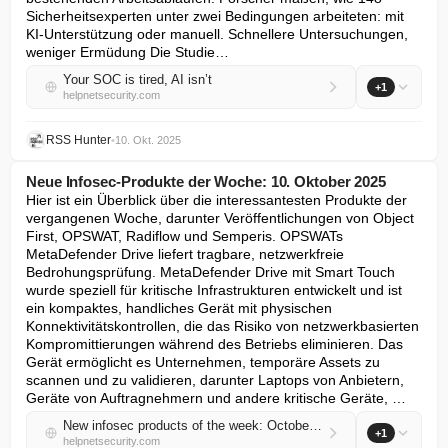
Sicherheitsexperten unter zwei Bedingungen arbeiteten: mit 
KI-Unterstützung oder manuell. Schnellere Untersuchungen, 
weniger Ermüdung Die Studie…
Your SOC is tired, AI isn’t
+1
helpnetsecurity.com
RSS Hunter
•
10. Okt. 2025
Neue Infosec-Produkte der Woche: 10. Oktober 2025
Hier ist ein Überblick über die interessantesten Produkte der 
vergangenen Woche, darunter Veröffentlichungen von Object 
First, OPSWAT, Radiflow und Semperis. OPSWATs 
MetaDefender Drive liefert tragbare, netzwerkfreie 
Bedrohungsprüfung. MetaDefender Drive mit Smart Touch 
wurde speziell für kritische Infrastrukturen entwickelt und ist 
ein kompaktes, handliches Gerät mit physischen 
Konnektivitätskontrollen, die das Risiko von netzwerkbasierten 
Kompromittierungen während des Betriebs eliminieren. Das 
Gerät ermöglicht es Unternehmen, temporäre Assets zu 
scannen und zu validieren, darunter Laptops von Anbietern, 
Geräte von Auftragnehmern und andere kritische Geräte, …
New infosec products of the week: October 10, 2025
+1
helpnetsecurity.com