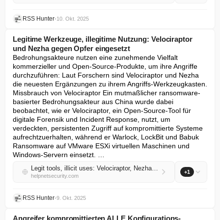
RSS Hunter
•
10. Okt. 2025
Legitime Werkzeuge, illegitime Nutzung: Velociraptor
und Nezha gegen Opfer eingesetzt
Bedrohungsakteure nutzen eine zunehmende Vielfalt 
kommerzieller und Open-Source-Produkte, um ihre Angriffe 
durchzuführen: Laut Forschern sind Velociraptor und Nezha 
die neuesten Ergänzungen zu ihrem Angriffs-Werkzeugkasten. 
Missbrauch von Velociraptor Ein mutmaßlicher ransomware-
basierter Bedrohungsakteur aus China wurde dabei 
beobachtet, wie er Velociraptor, ein Open-Source-Tool für 
digitale Forensik und Incident Response, nutzt, um 
verdeckten, persistenten Zugriff auf kompromittierte Systeme 
aufrechtzuerhalten, während er Warlock, LockBit und Babuk 
Ransomware auf VMware ESXi virtuellen Maschinen und 
Windows-Servern einsetzt. …
Legit tools, illicit uses: Velociraptor, Nezha turned against victims
+1
helpnetsecurity.com
RSS Hunter
•
9. Okt. 2025
Angreifer kompromittierten ALLE Konfigurations-