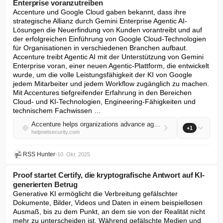
Enterprise voranzutreiben
Accenture und Google Cloud gaben bekannt, dass ihre 
strategische Allianz durch Gemini Enterprise Agentic AI-
Lösungen die Neuerfindung von Kunden vorantreibt und auf 
der erfolgreichen Einführung von Google Cloud-Technologien 
für Organisationen in verschiedenen Branchen aufbaut. 
Accenture treibt Agentic AI mit der Unterstützung von Gemini 
Enterprise voran, einer neuen Agentic-Plattform, die entwickelt 
wurde, um die volle Leistungsfähigkeit der KI von Google 
jedem Mitarbeiter und jedem Workflow zugänglich zu machen. 
Mit Accentures tiefgreifender Erfahrung in den Bereichen 
Cloud- und KI-Technologien, Engineering-Fähigkeiten und 
technischem Fachwissen …
Accenture helps organizations advance agentic AI with Gemini Enterprise
+1
helpnetsecurity.com
RSS Hunter
•
10. Okt. 2025
Proof startet Certify, die kryptografische Antwort auf KI-
generierten Betrug
Generative KI ermöglicht die Verbreitung gefälschter 
Dokumente, Bilder, Videos und Daten in einem beispiellosen 
Ausmaß, bis zu dem Punkt, an dem sie von der Realität nicht 
mehr zu unterscheiden ist. Während gefälschte Medien und 