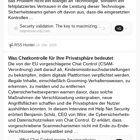
das Problem nicht ein Mangel an Technologie, sondern ein 
fehlplatziertes Vertrauen in die Leistung dieser Technologie. 
Sicherheitsteams gehen oft davon aus, dass die eingesetzten 
Kontrollen ...
Security validation: The key to maximizing ROI from security investments
+1
helpnetsecurity.com
RSS Hunter
•
14. Okt. 2025
Was Chatkontrolle für Ihre Privatsphäre bedeutet
Die von der EU vorgeschlagene Chat Control (CSAM-
Verordnung) zielt darauf ab, Kindesmissbrauchsdarstellungen 
zu bekämpfen, indem digitale Plattformen verpflichtet werden, 
illegale Inhalte, einschließlich Grooming-Verhaltensweisen, zu 
erkennen, zu melden und zu entfernen. 
Cybersicherheitsexperten warnen davor, dass solche 
Maßnahmen die Verschlüsselung untergraben, neue 
Angriffsflächen schaffen und die Privatsphäre der Nutzer 
aushöhlen könnten. In diesem Interview mit Help Net Security 
erörtert Benjamin Schilz, CEO von Wire, die Cybersicherheits- 
und Datenschutzrisiken von Chat Control. Er erklärt, dass 
vorgeschriebene Scanmechanismen nicht mit Ende-zu-Ende-
Verschlüsselung kompatibel sind …
What Chat Control means for your privacy