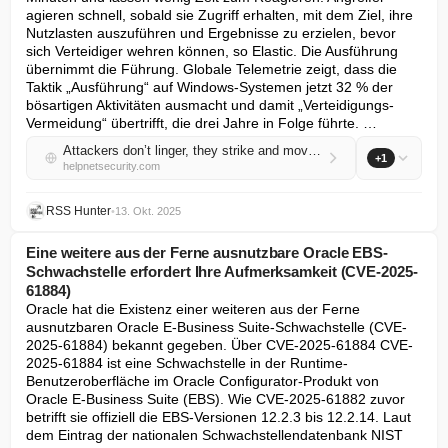
agieren schnell, sobald sie Zugriff erhalten, mit dem Ziel, ihre 
Nutzlasten auszuführen und Ergebnisse zu erzielen, bevor 
sich Verteidiger wehren können, so Elastic. Die Ausführung 
übernimmt die Führung. Globale Telemetrie zeigt, dass die 
Taktik „Ausführung“ auf Windows-Systemen jetzt 32 % der 
bösartigen Aktivitäten ausmacht und damit „Verteidigungs-
Vermeidung“ übertrifft, die drei Jahre in Folge führte. …
Attackers don’t linger, they strike and move on
+1
helpnetsecurity.com
RSS Hunter
•
13. Okt. 2025
Eine weitere aus der Ferne ausnutzbare Oracle EBS-
Schwachstelle erfordert Ihre Aufmerksamkeit (CVE-2025-
61884)
Oracle hat die Existenz einer weiteren aus der Ferne 
ausnutzbaren Oracle E-Business Suite-Schwachstelle (CVE-
2025-61884) bekannt gegeben. Über CVE-2025-61884 CVE-
2025-61884 ist eine Schwachstelle in der Runtime-
Benutzeroberfläche im Oracle Configurator-Produkt von 
Oracle E-Business Suite (EBS). Wie CVE-2025-61882 zuvor 
betrifft sie offiziell die EBS-Versionen 12.2.3 bis 12.2.14. Laut 
dem Eintrag der nationalen Schwachstellendatenbank NIST 