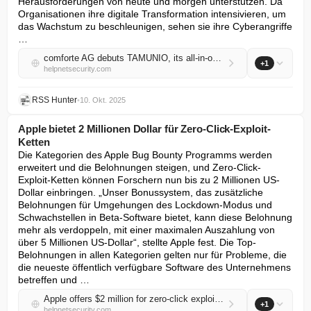
Herausforderungen von heute und morgen unterstützen. Da 
Organisationen ihre digitale Transformation intensivieren, um 
das Wachstum zu beschleunigen, sehen sie ihre Cyberangriffe 
…
comforte AG debuts TAMUNIO, its all-in-one shield for data security
+1
helpnetsecurity.com
RSS Hunter
•
10. Okt. 2025
Apple bietet 2 Millionen Dollar für Zero-Click-Exploit-
Ketten
Die Kategorien des Apple Bug Bounty Programms werden 
erweitert und die Belohnungen steigen, und Zero-Click-
Exploit-Ketten können Forschern nun bis zu 2 Millionen US-
Dollar einbringen. „Unser Bonussystem, das zusätzliche 
Belohnungen für Umgehungen des Lockdown-Modus und 
Schwachstellen in Beta-Software bietet, kann diese Belohnung 
mehr als verdoppeln, mit einer maximalen Auszahlung von 
über 5 Millionen US-Dollar“, stellte Apple fest. Die Top-
Belohnungen in allen Kategorien gelten nur für Probleme, die 
die neueste öffentlich verfügbare Software des Unternehmens 
betreffen und …
Apple offers $2 million for zero-click exploit chains
+1
helpnetsecurity.com