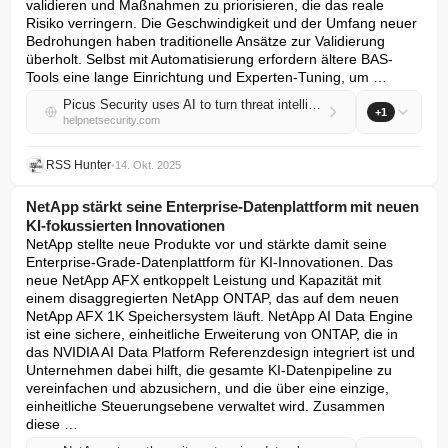
validieren und Maßnahmen zu priorisieren, die das reale 
Risiko verringern. Die Geschwindigkeit und der Umfang neuer 
Bedrohungen haben traditionelle Ansätze zur Validierung 
überholt. Selbst mit Automatisierung erfordern ältere BAS-
Tools eine lange Einrichtung und Experten-Tuning, um …
Picus Security uses AI to turn threat intelligence into attack simulations
+1
helpnetsecurity.com
RSS Hunter
•
14. Okt. 2025
NetApp stärkt seine Enterprise-Datenplattform mit neuen
KI-fokussierten Innovationen
NetApp stellte neue Produkte vor und stärkte damit seine 
Enterprise-Grade-Datenplattform für KI-Innovationen. Das 
neue NetApp AFX entkoppelt Leistung und Kapazität mit 
einem disaggregierten NetApp ONTAP, das auf dem neuen 
NetApp AFX 1K Speichersystem läuft. NetApp AI Data Engine 
ist eine sichere, einheitliche Erweiterung von ONTAP, die in 
das NVIDIA AI Data Platform Referenzdesign integriert ist und 
Unternehmen dabei hilft, die gesamte KI-Datenpipeline zu 
vereinfachen und abzusichern, und die über eine einzige, 
einheitliche Steuerungsebene verwaltet wird. Zusammen 
diese …