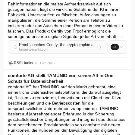
Fehlinformationen die meiste Aufmerksamkeit auf sich 
gezogen haben, liegt die wirkliche Gefahr in der KI in ihrer 
Fähigkeit, Unterschriften zu fälschen, Aufzeichnungen zu 
manipulieren, die Stimme einer Person am Telefon zu 
imitieren oder das Aussehen einer Person in einem Video zu 
fälschen. Das Produkt Certify von Proof ermöglicht die 
sofortige autorisierte digitale Signatur jeder Art von Inhalt …
Proof launches Certify, the cryptographic answer to AI-generated fraud
+1
helpnetsecurity.com
RSS Hunter
•
10. Okt. 2025
comforte AG stellt TAMUNIO vor, seinen All-in-One-
Schutz für Datensicherheit
comforte AG hat TAMUNIO auf den Markt gebracht, eine 
einheitliche Datensicherheitsplattform, die darauf ausgelegt 
ist, Risiken zu reduzieren, Innovationen mit Cloud und KI zu 
beschleunigen und die Betriebskosten für die 
anspruchsvollsten Unternehmen zu optimieren. TAMUNIO 
basiert auf jahrzehntelanger Erfahrung in der Sicherung 
geschäftskritischer Umgebungen und integriert das Beste aus 
dem bestehenden Produktportfolio von comforte mit neuen 
Funktionen, die Kunden bei der Bewältigung der digitalen 