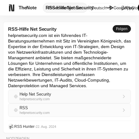

TheNote
RSS-Hilfe Net Security
Produkte
Agenten
Deutsch
GooglePlay
AppStor
RSS-Hilfe Net Security
Folgen
helpnetsecurity.com ist ein führendes IT-
Beratungsunternehmen mit Sitz im Vereinigten Königreich, das 
Expertise in der Entwicklung von IT-Strategien, dem Design 
von Netzwerkinfrastrukturen und dem Technologie-
Management anbietet. Sie bieten maßgeschneiderte 
Lösungen für Unternehmen und öffentliche Institutionen, um 
die Effizienz, Leistung und Sicherheit in ihren IT-Systemen zu 
verbessern. Ihre Dienstleistungen umfassen 
Netzwerkbewertungen, IT-Audits, Cloud-Computing, 
Datenprotektion und Managed Services.
Help Net Security
helpnetsecurity.com
RSS
helpnetsecurity.com
RSS Hunter
•
22. Aug. 2024
NOTIZFADEN