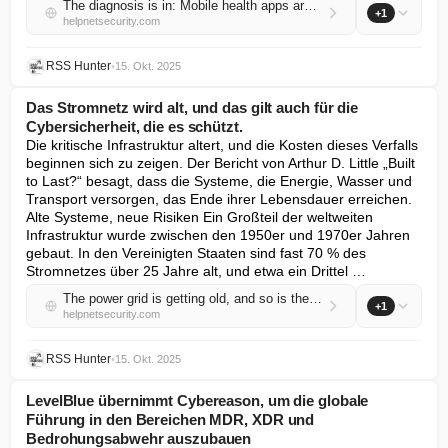
The diagnosis is in: Mobile health apps are bad for your privacy
+1
helpnetsecurity.com
RSS Hunter
•
15. Okt. 2025
Das Stromnetz wird alt, und das gilt auch für die
Cybersicherheit, die es schützt.
Die kritische Infrastruktur altert, und die Kosten dieses Verfalls 
beginnen sich zu zeigen. Der Bericht von Arthur D. Little „Built 
to Last?“ besagt, dass die Systeme, die Energie, Wasser und 
Transport versorgen, das Ende ihrer Lebensdauer erreichen. 
Alte Systeme, neue Risiken Ein Großteil der weltweiten 
Infrastruktur wurde zwischen den 1950er und 1970er Jahren 
gebaut. In den Vereinigten Staaten sind fast 70 % des 
Stromnetzes über 25 Jahre alt, und etwa ein Drittel …
The power grid is getting old, and so is the cybersecurity protecting it
+1
helpnetsecurity.com
RSS Hunter
•
15. Okt. 2025
LevelBlue übernimmt Cybereason, um die globale
Führung in den Bereichen MDR, XDR und
Bedrohungsabwehr auszubauen