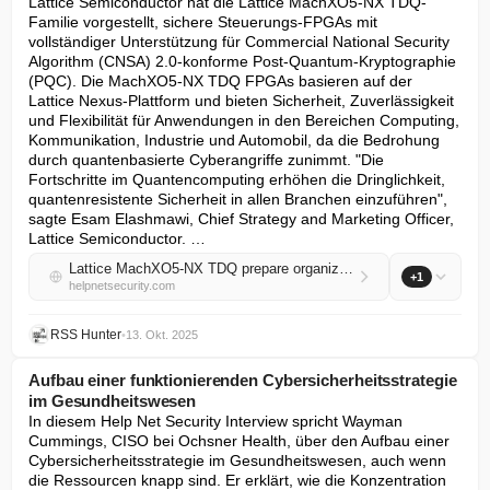
Lattice Semiconductor hat die Lattice MachXO5-NX TDQ-
Familie vorgestellt, sichere Steuerungs-FPGAs mit 
vollständiger Unterstützung für Commercial National Security 
Algorithm (CNSA) 2.0-konforme Post-Quantum-Kryptographie 
(PQC). Die MachXO5-NX TDQ FPGAs basieren auf der 
Lattice Nexus-Plattform und bieten Sicherheit, Zuverlässigkeit 
und Flexibilität für Anwendungen in den Bereichen Computing, 
Kommunikation, Industrie und Automobil, da die Bedrohung 
durch quantenbasierte Cyberangriffe zunimmt. "Die 
Fortschritte im Quantencomputing erhöhen die Dringlichkeit, 
quantenresistente Sicherheit in allen Branchen einzuführen", 
sagte Esam Elashmawi, Chief Strategy and Marketing Officer, 
Lattice Semiconductor. …
Lattice MachXO5-NX TDQ prepare organizations for quantum-era security threats
+1
helpnetsecurity.com
RSS Hunter
•
13. Okt. 2025
Aufbau einer funktionierenden Cybersicherheitsstrategie
im Gesundheitswesen
In diesem Help Net Security Interview spricht Wayman 
Cummings, CISO bei Ochsner Health, über den Aufbau einer 
Cybersicherheitsstrategie im Gesundheitswesen, auch wenn 
die Ressourcen knapp sind. Er erklärt, wie die Konzentration 