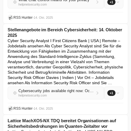
+1
helpnetsecurity.com
RSS Hunter
•
14. Okt. 2025
Stellenangebote im Bereich Cybersicherheit: 14. Oktober
2025
Cyber Security Analyst I First Citizens Bank | USA | Remote – 
Jobdetails ansehen Als Cyber Security Analyst sind Sie für die 
Entwicklung von Fähigkeiten im Zusammenhang mit der 
Anwendung des Standard-Intelligence-Zyklus (Sammlung, 
Analyse und Verbreitung) in einer Vielzahl von Themen 
verantwortlich, darunter Geopolitik, Cybersicherheit, physische 
Sicherheit und Betrug/kriminelle Aktivitäten. Information 
Security Risk Officer Davies | Indien | Vor Ort – Jobdetails 
ansehen Als Information Security Risk Officer sind Sie …
Cybersecurity jobs available right now: October 14, 2025
+1
helpnetsecurity.com
RSS Hunter
•
14. Okt. 2025
Lattice MachXO5-NX TDQ bereitet Organisationen auf
Sicherheitsbedrohungen im Quanten-Zeitalter vor