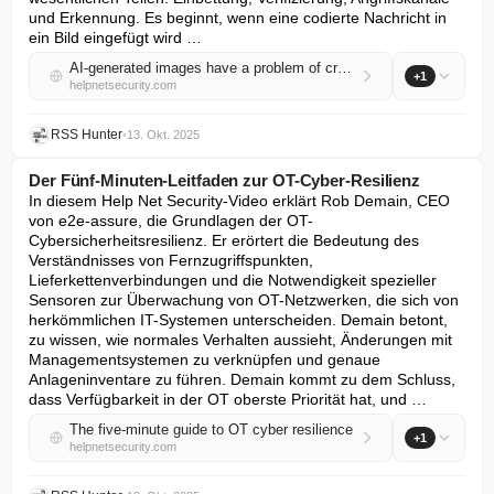
und Erkennung. Es beginnt, wenn eine codierte Nachricht in 
ein Bild eingefügt wird …
AI-generated images have a problem of credibility, not creativity
+1
helpnetsecurity.com
RSS Hunter
•
13. Okt. 2025
Der Fünf-Minuten-Leitfaden zur OT-Cyber-Resilienz
In diesem Help Net Security-Video erklärt Rob Demain, CEO 
von e2e-assure, die Grundlagen der OT-
Cybersicherheitsresilienz. Er erörtert die Bedeutung des 
Verständnisses von Fernzugriffspunkten, 
Lieferkettenverbindungen und die Notwendigkeit spezieller 
Sensoren zur Überwachung von OT-Netzwerken, die sich von 
herkömmlichen IT-Systemen unterscheiden. Demain betont, 
zu wissen, wie normales Verhalten aussieht, Änderungen mit 
Managementsystemen zu verknüpfen und genaue 
Anlageninventare zu führen. Demain kommt zu dem Schluss, 
dass Verfügbarkeit in der OT oberste Priorität hat, und …
The five-minute guide to OT cyber resilience
+1
helpnetsecurity.com