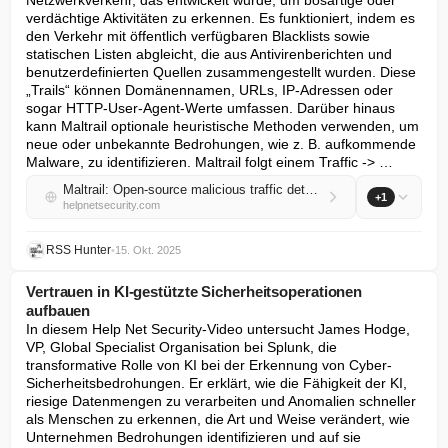
Netzwerkverkehr, das entwickelt wurde, um bösartige oder 
verdächtige Aktivitäten zu erkennen. Es funktioniert, indem es 
den Verkehr mit öffentlich verfügbaren Blacklists sowie 
statischen Listen abgleicht, die aus Antivirenberichten und 
benutzerdefinierten Quellen zusammengestellt wurden. Diese 
„Trails“ können Domänennamen, URLs, IP-Adressen oder 
sogar HTTP-User-Agent-Werte umfassen. Darüber hinaus 
kann Maltrail optionale heuristische Methoden verwenden, um 
neue oder unbekannte Bedrohungen, wie z. B. aufkommende 
Malware, zu identifizieren. Maltrail folgt einem Traffic -> …
Maltrail: Open-source malicious traffic detection system
+1
helpnetsecurity.com
RSS Hunter
•
15. Okt. 2025
Vertrauen in KI-gestützte Sicherheitsoperationen
aufbauen
In diesem Help Net Security-Video untersucht James Hodge, 
VP, Global Specialist Organisation bei Splunk, die 
transformative Rolle von KI bei der Erkennung von Cyber-
Sicherheitsbedrohungen. Er erklärt, wie die Fähigkeit der KI, 
riesige Datenmengen zu verarbeiten und Anomalien schneller 
als Menschen zu erkennen, die Art und Weise verändert, wie 
Unternehmen Bedrohungen identifizieren und auf sie 