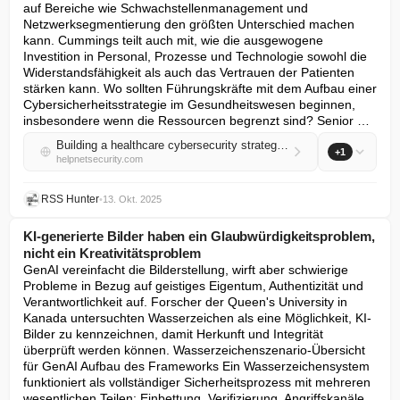
auf Bereiche wie Schwachstellenmanagement und 
Netzwerksegmentierung den größten Unterschied machen 
kann. Cummings teilt auch mit, wie die ausgewogene 
Investition in Personal, Prozesse und Technologie sowohl die 
Widerstandsfähigkeit als auch das Vertrauen der Patienten 
stärken kann. Wo sollten Führungskräfte mit dem Aufbau einer 
Cybersicherheitsstrategie im Gesundheitswesen beginnen, 
insbesondere wenn die Ressourcen begrenzt sind? Senior …
Building a healthcare cybersecurity strategy that works
+1
helpnetsecurity.com
RSS Hunter
•
13. Okt. 2025
KI-generierte Bilder haben ein Glaubwürdigkeitsproblem,
nicht ein Kreativitätsproblem
GenAI vereinfacht die Bilderstellung, wirft aber schwierige 
Probleme in Bezug auf geistiges Eigentum, Authentizität und 
Verantwortlichkeit auf. Forscher der Queen's University in 
Kanada untersuchten Wasserzeichen als eine Möglichkeit, KI-
Bilder zu kennzeichnen, damit Herkunft und Integrität 
überprüft werden können. Wasserzeichenszenario-Übersicht 
für GenAI Aufbau des Frameworks Ein Wasserzeichensystem 
funktioniert als vollständiger Sicherheitsprozess mit mehreren 
wesentlichen Teilen: Einbettung, Verifizierung, Angriffskanäle 