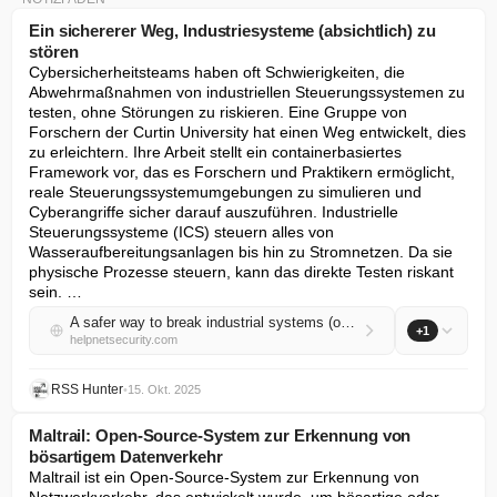
Ein sichererer Weg, Industriesysteme (absichtlich) zu
stören
Cybersicherheitsteams haben oft Schwierigkeiten, die 
Abwehrmaßnahmen von industriellen Steuerungssystemen zu 
testen, ohne Störungen zu riskieren. Eine Gruppe von 
Forschern der Curtin University hat einen Weg entwickelt, dies 
zu erleichtern. Ihre Arbeit stellt ein containerbasiertes 
Framework vor, das es Forschern und Praktikern ermöglicht, 
reale Steuerungssystemumgebungen zu simulieren und 
Cyberangriffe sicher darauf auszuführen. Industrielle 
Steuerungssysteme (ICS) steuern alles von 
Wasseraufbereitungsanlagen bis hin zu Stromnetzen. Da sie 
physische Prozesse steuern, kann das direkte Testen riskant 
sein. …
A safer way to break industrial systems (on purpose)
+1
helpnetsecurity.com
RSS Hunter
•
15. Okt. 2025
Maltrail: Open-Source-System zur Erkennung von
bösartigem Datenverkehr
Maltrail ist ein Open-Source-System zur Erkennung von 