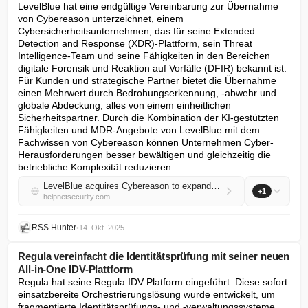
LevelBlue hat eine endgültige Vereinbarung zur Übernahme 
von Cybereason unterzeichnet, einem 
Cybersicherheitsunternehmen, das für seine Extended 
Detection and Response (XDR)-Plattform, sein Threat 
Intelligence-Team und seine Fähigkeiten in den Bereichen 
digitale Forensik und Reaktion auf Vorfälle (DFIR) bekannt ist. 
Für Kunden und strategische Partner bietet die Übernahme 
einen Mehrwert durch Bedrohungserkennung, -abwehr und 
globale Abdeckung, alles von einem einheitlichen 
Sicherheitspartner. Durch die Kombination der KI-gestützten 
Fähigkeiten und MDR-Angebote von LevelBlue mit dem 
Fachwissen von Cybereason können Unternehmen Cyber-
Herausforderungen besser bewältigen und gleichzeitig die 
betriebliche Komplexität reduzieren ...
LevelBlue acquires Cybereason to expand global MDR, XDR, and threat response leadership
+1
helpnetsecurity.com
RSS Hunter
•
14. Okt. 2025
Regula vereinfacht die Identitätsprüfung mit seiner neuen
All-in-One IDV-Plattform
Regula hat seine Regula IDV Platform eingeführt. Diese sofort 
einsatzbereite Orchestrierungslösung wurde entwickelt, um 
fragmentierte Identitätsprüfungs- und -verwaltungssysteme 