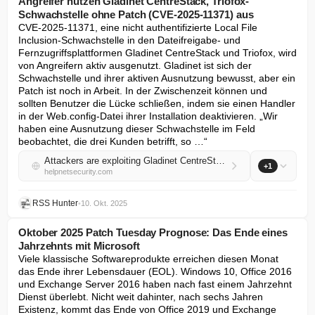
Angreifer nutzen Gladinet CentreStack, Triofox-
Schwachstelle ohne Patch (CVE-2025-11371) aus
CVE-2025-11371, eine nicht authentifizierte Local File 
Inclusion-Schwachstelle in den Dateifreigabe- und 
Fernzugriffsplattformen Gladinet CentreStack und Triofox, wird 
von Angreifern aktiv ausgenutzt. Gladinet ist sich der 
Schwachstelle und ihrer aktiven Ausnutzung bewusst, aber ein 
Patch ist noch in Arbeit. In der Zwischenzeit können und 
sollten Benutzer die Lücke schließen, indem sie einen Handler 
in der Web.config-Datei ihrer Installation deaktivieren. „Wir 
haben eine Ausnutzung dieser Schwachstelle im Feld 
beobachtet, die drei Kunden betrifft, so …“
Attackers are exploiting Gladinet CentreStack, Triofox vulnerability with no patch (CVE-2025-11371)
+1
helpnetsecurity.com
RSS Hunter
•
10. Okt. 2025
Oktober 2025 Patch Tuesday Prognose: Das Ende eines
Jahrzehnts mit Microsoft
Viele klassische Softwareprodukte erreichen diesen Monat 
das Ende ihrer Lebensdauer (EOL). Windows 10, Office 2016 
und Exchange Server 2016 haben nach fast einem Jahrzehnt 
Dienst überlebt. Nicht weit dahinter, nach sechs Jahren 
Existenz, kommt das Ende von Office 2019 und Exchange 