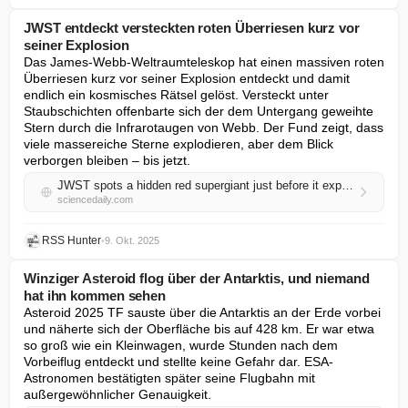
JWST entdeckt versteckten roten Überriesen kurz vor
seiner Explosion
Das James-Webb-Weltraumteleskop hat einen massiven roten 
Überriesen kurz vor seiner Explosion entdeckt und damit 
endlich ein kosmisches Rätsel gelöst. Versteckt unter 
Staubschichten offenbarte sich der dem Untergang geweihte 
Stern durch die Infrarotaugen von Webb. Der Fund zeigt, dass 
viele massereiche Sterne explodieren, aber dem Blick 
verborgen bleiben – bis jetzt.
JWST spots a hidden red supergiant just before it exploded
sciencedaily.com
RSS Hunter
•
9. Okt. 2025
Winziger Asteroid flog über der Antarktis, und niemand
hat ihn kommen sehen
Asteroid 2025 TF sauste über die Antarktis an der Erde vorbei 
und näherte sich der Oberfläche bis auf 428 km. Er war etwa 
so groß wie ein Kleinwagen, wurde Stunden nach dem 
Vorbeiflug entdeckt und stellte keine Gefahr dar. ESA-
Astronomen bestätigten später seine Flugbahn mit 
außergewöhnlicher Genauigkeit.