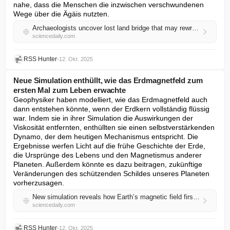
nahe, dass die Menschen die inzwischen verschwundenen 
Wege über die Ägäis nutzten.
Archaeologists uncover lost land bridge that may rewrite human history
sciencedaily.com
RSS Hunter
•
12. Okt. 2025
Neue Simulation enthüllt, wie das Erdmagnetfeld zum
ersten Mal zum Leben erwachte
Geophysiker haben modelliert, wie das Erdmagnetfeld auch 
dann entstehen könnte, wenn der Erdkern vollständig flüssig 
war. Indem sie in ihrer Simulation die Auswirkungen der 
Viskosität entfernten, enthüllten sie einen selbstverstärkenden 
Dynamo, der dem heutigen Mechanismus entspricht. Die 
Ergebnisse werfen Licht auf die frühe Geschichte der Erde, 
die Ursprünge des Lebens und den Magnetismus anderer 
Planeten. Außerdem könnte es dazu beitragen, zukünftige 
Veränderungen des schützenden Schildes unseres Planeten 
vorherzusagen.
New simulation reveals how Earth’s magnetic field first sparked to life
sciencedaily.com
RSS Hunter
•
12. Okt. 2025