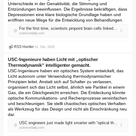
Unterschiede in der Genaktivität, die Stimmung und 
Entzündungen beeinflussen. Die Ergebnisse bekräftigen, dass 
Depressionen eine klare biologische Grundlage haben und 
eröffnen neue Wege für die Entwicklung von Behandlungen.
For the first time, scientists pinpoint brain cells linked to depression
sciencedaily.com
RSS Hunter
•
11. Okt. 2025
USC-Ingenieure haben Licht mit „optischer
Thermodynamik“ intelligenter gemacht.
USC-Ingenieure haben ein optisches System entwickelt, das 
Licht autonom unter Verwendung thermodynamischer 
Prinzipien leitet. Anstatt sich auf Schalter zu verlassen, 
organisiert sich das Licht selbst, ähnlich wie Partikel in einem 
Gas, die ein Gleichgewicht erreichen. Die Entdeckung könnte 
optische Kommunikations- und Rechenprozesse vereinfachen 
und beschleunigen. Sie stellt chaotisches optisches Verhalten 
als Werkzeug für das Design und nicht als Einschränkung neu 
dar.
USC engineers just made light smarter with “optical thermodynamics”
sciencedaily.com