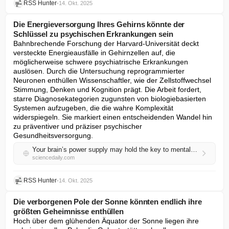
RSS Hunter
•
14. Okt. 2025
Die Energieversorgung Ihres Gehirns könnte der
Schlüssel zu psychischen Erkrankungen sein
Bahnbrechende Forschung der Harvard-Universität deckt 
versteckte Energieausfälle in Gehirnzellen auf, die 
möglicherweise schwere psychiatrische Erkrankungen 
auslösen. Durch die Untersuchung reprogrammierter 
Neuronen enthüllen Wissenschaftler, wie der Zellstoffwechsel 
Stimmung, Denken und Kognition prägt. Die Arbeit fordert, 
starre Diagnosekategorien zugunsten von biologiebasierten 
Systemen aufzugeben, die die wahre Komplexität 
widerspiegeln. Sie markiert einen entscheidenden Wandel hin 
zu präventiver und präziser psychischer 
Gesundheitsversorgung.
Your brain’s power supply may hold the key to mental illness
sciencedaily.com
RSS Hunter
•
14. Okt. 2025
Die verborgenen Pole der Sonne könnten endlich ihre
größten Geheimnisse enthüllen
Hoch über dem glühenden Äquator der Sonne liegen ihre 