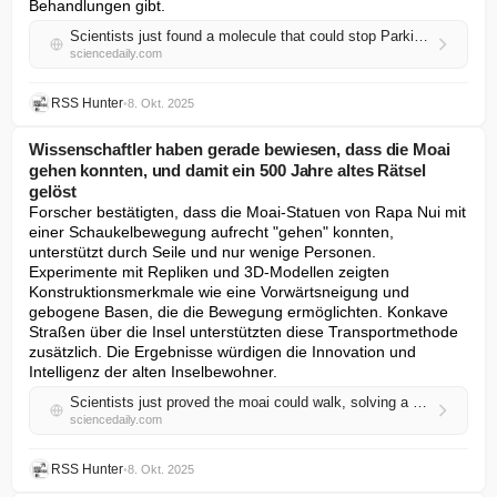
Behandlungen gibt.
Scientists just found a molecule that could stop Parkinson’s in its tracks
sciencedaily.com
RSS Hunter
•
8. Okt. 2025
Wissenschaftler haben gerade bewiesen, dass die Moai
gehen konnten, und damit ein 500 Jahre altes Rätsel
gelöst
Forscher bestätigten, dass die Moai-Statuen von Rapa Nui mit 
einer Schaukelbewegung aufrecht "gehen" konnten, 
unterstützt durch Seile und nur wenige Personen. 
Experimente mit Repliken und 3D-Modellen zeigten 
Konstruktionsmerkmale wie eine Vorwärtsneigung und 
gebogene Basen, die die Bewegung ermöglichten. Konkave 
Straßen über die Insel unterstützten diese Transportmethode 
zusätzlich. Die Ergebnisse würdigen die Innovation und 
Intelligenz der alten Inselbewohner.
Scientists just proved the moai could walk, solving a 500-year mystery
sciencedaily.com
RSS Hunter
•
8. Okt. 2025