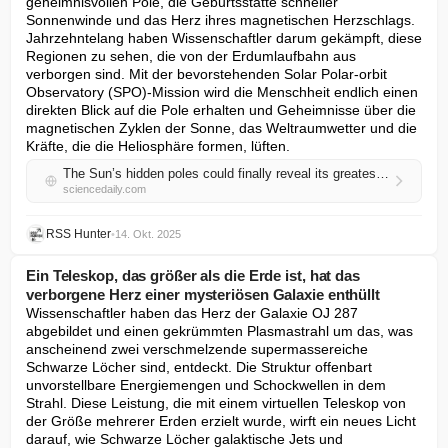
geheimnisvollen Pole, die Geburtsstätte schneller 
Sonnenwinde und das Herz ihres magnetischen Herzschlags. 
Jahrzehntelang haben Wissenschaftler darum gekämpft, diese 
Regionen zu sehen, die von der Erdumlaufbahn aus 
verborgen sind. Mit der bevorstehenden Solar Polar-orbit 
Observatory (SPO)-Mission wird die Menschheit endlich einen 
direkten Blick auf die Pole erhalten und Geheimnisse über die 
magnetischen Zyklen der Sonne, das Weltraumwetter und die 
Kräfte, die die Heliosphäre formen, lüften.
The Sun’s hidden poles could finally reveal its greatest secrets
sciencedaily.com
RSS Hunter
•
14. Okt. 2025
Ein Teleskop, das größer als die Erde ist, hat das
verborgene Herz einer mysteriösen Galaxie enthüllt
Wissenschaftler haben das Herz der Galaxie OJ 287 
abgebildet und einen gekrümmten Plasmastrahl um das, was 
anscheinend zwei verschmelzende supermassereiche 
Schwarze Löcher sind, entdeckt. Die Struktur offenbart 
unvorstellbare Energiemengen und Schockwellen in dem 
Strahl. Diese Leistung, die mit einem virtuellen Teleskop von 
der Größe mehrerer Erden erzielt wurde, wirft ein neues Licht 
darauf, wie Schwarze Löcher galaktische Jets und 