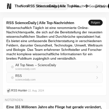

TheNote
RSS ScienceDaily | Alle Top-Na...
Produkte
Agenten
Deutsch
GooglePlay
AppStor
RSS ScienceDaily | Alle Top-Nachrichten
Folgen
Wissenschaftlich Täglich ist eine renommierte Online-
Nachrichtenquelle, die sich auf die Bereitstellung der neuesten 
wissenschaftlichen Studien und Durchbrüche spezialisiert hat. 
Es bietet eine umfassende Berichterstattung in verschiedenen 
Feldern, darunter Gesundheit, Technologie, Umwelt, Weltraum 
und Biologie. Das Team erfahrener Schriftsteller und Forscher 
macht komplexe wissenschaftliche Informationen für ein 
breites Publikum zugänglich und verständlich.
All Top News -- ScienceDaily
sciencedaily.com
RSS
sciencedaily.com
RSS Hunter
•
22. Aug. 2024
NOTIZFADEN
Eine 151 Millionen Jahre alte Fliege hat gerade verändert,