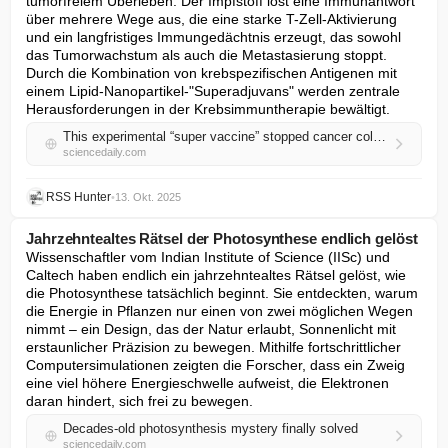
tumorfreiem Überleben. Der Impfstoff löst eine Immunantwort 
über mehrere Wege aus, die eine starke T-Zell-Aktivierung 
und ein langfristiges Immungedächtnis erzeugt, das sowohl 
das Tumorwachstum als auch die Metastasierung stoppt. 
Durch die Kombination von krebspezifischen Antigenen mit 
einem Lipid-Nanopartikel-"Superadjuvans" werden zentrale 
Herausforderungen in der Krebsimmuntherapie bewältigt.
This experimental “super vaccine” stopped cancer cold in the lab
sciencedaily.com
RSS Hunter
•
13. Okt. 2025
Jahrzehntealtes Rätsel der Photosynthese endlich gelöst
Wissenschaftler vom Indian Institute of Science (IISc) und 
Caltech haben endlich ein jahrzehntealtes Rätsel gelöst, wie 
die Photosynthese tatsächlich beginnt. Sie entdeckten, warum 
die Energie in Pflanzen nur einen von zwei möglichen Wegen 
nimmt – ein Design, das der Natur erlaubt, Sonnenlicht mit 
erstaunlicher Präzision zu bewegen. Mithilfe fortschrittlicher 
Computersimulationen zeigten die Forscher, dass ein Zweig 
eine viel höhere Energieschwelle aufweist, die Elektronen 
daran hindert, sich frei zu bewegen.
Decades-old photosynthesis mystery finally solved
sciencedaily.com