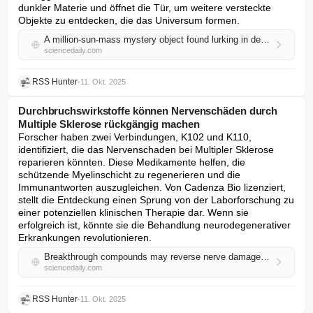
dunkler Materie und öffnet die Tür, um weitere versteckte 
Objekte zu entdecken, die das Universum formen.
A million-sun-mass mystery object found lurking in deep space
sciencedaily.com
RSS Hunter
•
11. Okt. 2025
Durchbruchswirkstoffe können Nervenschäden durch
Multiple Sklerose rückgängig machen
Forscher haben zwei Verbindungen, K102 und K110, 
identifiziert, die das Nervenschaden bei Multipler Sklerose 
reparieren könnten. Diese Medikamente helfen, die 
schützende Myelinschicht zu regenerieren und die 
Immunantworten auszugleichen. Von Cadenza Bio lizenziert, 
stellt die Entdeckung einen Sprung von der Laborforschung zu 
einer potenziellen klinischen Therapie dar. Wenn sie 
erfolgreich ist, könnte sie die Behandlung neurodegenerativer 
Erkrankungen revolutionieren.
Breakthrough compounds may reverse nerve damage caused by multiple sclerosis
sciencedaily.com
RSS Hunter
•
11. Okt. 2025