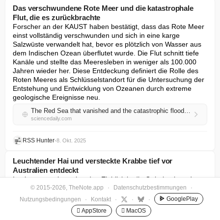
Das verschwundene Rote Meer und die katastrophale
Flut, die es zurückbrachte
Forscher an der KAUST haben bestätigt, dass das Rote Meer 
einst vollständig verschwunden und sich in eine karge 
Salzwüste verwandelt hat, bevor es plötzlich von Wasser aus 
dem Indischen Ozean überflutet wurde. Die Flut schnitt tiefe 
Kanäle und stellte das Meeresleben in weniger als 100.000 
Jahren wieder her. Diese Entdeckung definiert die Rolle des 
Roten Meeres als Schlüsselstandort für die Untersuchung der 
Entstehung und Entwicklung von Ozeanen durch extreme 
geologische Ereignisse neu.
The Red Sea that vanished and the catastrophic flood that brought it back
sciencedaily.com
RSS Hunter
•
8. Okt. 2025
Leuchtender Hai und versteckte Krabbe tief vor
Australien entdeckt
In einem atemberaubenden Einblick in die Geheimnisse der 
© 2015-2026, TheNote.app
·
Datenschutzbestimmungen
·
Tiefsee haben Wissenschaftler vor Westaustralien zwei neue 
Meeresarten entdeckt – einen leuchtenden Laternenhai und 
GooglePlay
Nutzungsbedingungen
·
Kontakt
·
·
·
eine winzige Porzellankrabbe. Die Entdeckungen, die anhand 
 AppStore
 MacOS
von Exemplaren gemacht wurden, die während einer CSIRO-