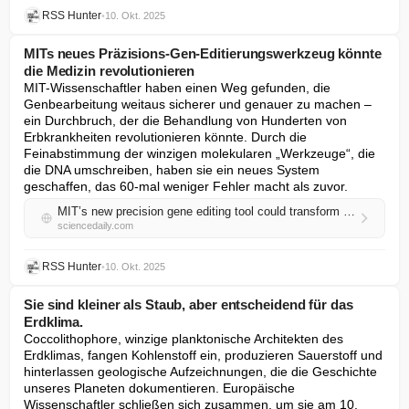
RSS Hunter
•
10. Okt. 2025
MITs neues Präzisions-Gen-Editierungswerkzeug könnte
die Medizin revolutionieren
MIT-Wissenschaftler haben einen Weg gefunden, die 
Genbearbeitung weitaus sicherer und genauer zu machen – 
ein Durchbruch, der die Behandlung von Hunderten von 
Erbkrankheiten revolutionieren könnte. Durch die 
Feinabstimmung der winzigen molekularen „Werkzeuge“, die 
die DNA umschreiben, haben sie ein neues System 
geschaffen, das 60-mal weniger Fehler macht als zuvor.
MIT’s new precision gene editing tool could transform medicine
sciencedaily.com
RSS Hunter
•
10. Okt. 2025
Sie sind kleiner als Staub, aber entscheidend für das
Erdklima.
Coccolithophore, winzige planktonische Architekten des 
Erdklimas, fangen Kohlenstoff ein, produzieren Sauerstoff und 
hinterlassen geologische Aufzeichnungen, die die Geschichte 
unseres Planeten dokumentieren. Europäische 
Wissenschaftler schließen sich zusammen, um sie am 10. 