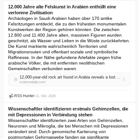
12.000 Jahre alte Felskunst in Arabien enthüllt eine
verlorene Zivilisation
Archäologen in Saudi-Arabien haben über 170 antike 
Felsritzungen entdeckt, die zu den frühesten monumentalen 
Kunstwerken der Region gehören könnten. Die zwischen 
12.800 und 11.400 Jahre alten, massiven Figuren wurden 
geschnitzt, als Wasser und Leben in die Wüste zurückkehrten. 
Die Kunst markierte wahrscheinlich Territorien und 
Migrationsrouten und offenbart soziale und symbolische 
Raffinesse. In der Nähe gefundene Artefakte zeigen frühe 
arabische Völker, die mit entfernten neolithischen 
Gemeinschaften verbunden waren.
12,000-year-old rock art found in Arabia reveals a lost civilization
sciencedaily.com
RSS Hunter
•
11. Okt. 2025
Wissenschaftler identifizieren erstmals Gehirnzellen, die
mit Depressionen in Verbindung stehen
Wissenschaftler identifizierten zwei Arten von Gehirnzellen, 
Neuronen und Mikroglia, die bei Menschen mit Depressionen 
verändert sind. Durch genomische Kartierung von 
postmortalen Gehirngewebe fanden sie signifikante 