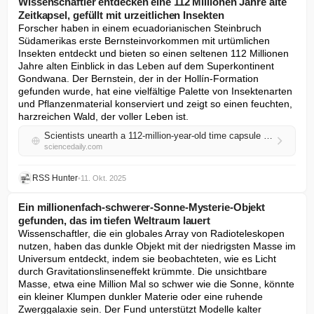
Wissenschaftler entdecken eine 112 Millionen Jahre alte
Zeitkapsel, gefüllt mit urzeitlichen Insekten
Forscher haben in einem ecuadorianischen Steinbruch 
Südamerikas erste Bernsteinvorkommen mit urtümlichen 
Insekten entdeckt und bieten so einen seltenen 112 Millionen 
Jahre alten Einblick in das Leben auf dem Superkontinent 
Gondwana. Der Bernstein, der in der Hollín-Formation 
gefunden wurde, hat eine vielfältige Palette von Insektenarten 
und Pflanzenmaterial konserviert und zeigt so einen feuchten, 
harzreichen Wald, der voller Leben ist.
Scientists unearth a 112-million-year-old time capsule filled with ancient insects
sciencedaily.com
RSS Hunter
•
11. Okt. 2025
Ein millionenfach-schwerer-Sonne-Mysterie-Objekt
gefunden, das im tiefen Weltraum lauert
Wissenschaftler, die ein globales Array von Radioteleskopen 
nutzen, haben das dunkle Objekt mit der niedrigsten Masse im 
Universum entdeckt, indem sie beobachteten, wie es Licht 
durch Gravitationslinseneffekt krümmte. Die unsichtbare 
Masse, etwa eine Million Mal so schwer wie die Sonne, könnte 
ein kleiner Klumpen dunkler Materie oder eine ruhende 
Zwerggalaxie sein. Der Fund unterstützt Modelle kalter 