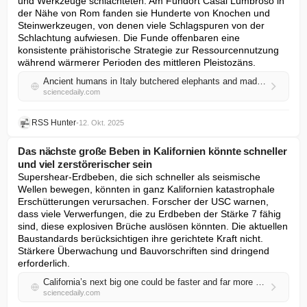
und Werkzeuge schlachteten. Am Fundort Casal Lumbroso in 
der Nähe von Rom fanden sie Hunderte von Knochen und 
Steinwerkzeugen, von denen viele Schlagspuren von der 
Schlachtung aufwiesen. Die Funde offenbaren eine 
konsistente prähistorische Strategie zur Ressourcennutzung 
während wärmerer Perioden des mittleren Pleistozäns.
Ancient humans in Italy butchered elephants and made tools from their bones
sciencedaily.com
RSS Hunter
•
12. Okt. 2025
Das nächste große Beben in Kalifornien könnte schneller
und viel zerstörerischer sein
Supershear-Erdbeben, die sich schneller als seismische 
Wellen bewegen, könnten in ganz Kalifornien katastrophale 
Erschütterungen verursachen. Forscher der USC warnen, 
dass viele Verwerfungen, die zu Erdbeben der Stärke 7 fähig 
sind, diese explosiven Brüche auslösen könnten. Die aktuellen 
Baustandards berücksichtigen ihre gerichtete Kraft nicht. 
Stärkere Überwachung und Bauvorschriften sind dringend 
erforderlich.
California’s next big one could be faster and far more destructive
sciencedaily.com