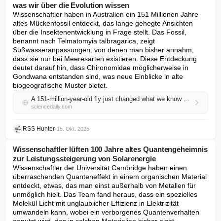
was wir über die Evolution wissen
Wissenschaftler haben in Australien ein 151 Millionen Jahre 
altes Mückenfossil entdeckt, das lange gehegte Ansichten 
über die Insektenentwicklung in Frage stellt. Das Fossil, 
benannt nach Telmatomyia talbragarica, zeigt 
Süßwasseranpassungen, von denen man bisher annahm, 
dass sie nur bei Meeresarten existieren. Diese Entdeckung 
deutet darauf hin, dass Chironomidae möglicherweise in 
Gondwana entstanden sind, was neue Einblicke in alte 
biogeografische Muster bietet.
A 151-million-year-old fly just changed what we know about evolution
sciencedaily.com
RSS Hunter
•
15. Okt. 2025
Wissenschaftler lüften 100 Jahre altes Quantengeheimnis
zur Leistungssteigerung von Solarenergie
Wissenschaftler der Universität Cambridge haben einen 
überraschenden Quanteneffekt in einem organischen Material 
entdeckt, etwas, das man einst außerhalb von Metallen für 
unmöglich hielt. Das Team fand heraus, dass ein spezielles 
Molekül Licht mit unglaublicher Effizienz in Elektrizität 
umwandeln kann, wobei ein verborgenes Quantenverhalten 