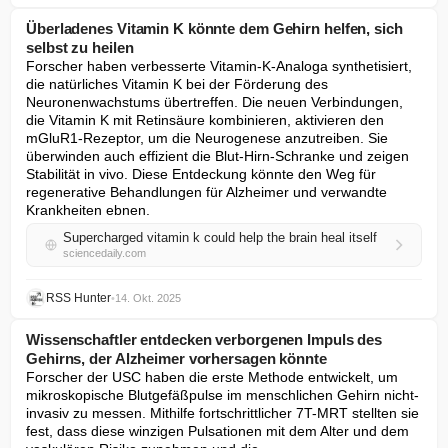
Überladenes Vitamin K könnte dem Gehirn helfen, sich
selbst zu heilen
Forscher haben verbesserte Vitamin-K-Analoga synthetisiert, 
die natürliches Vitamin K bei der Förderung des 
Neuronenwachstums übertreffen. Die neuen Verbindungen, 
die Vitamin K mit Retinsäure kombinieren, aktivieren den 
mGluR1-Rezeptor, um die Neurogenese anzutreiben. Sie 
überwinden auch effizient die Blut-Hirn-Schranke und zeigen 
Stabilität in vivo. Diese Entdeckung könnte den Weg für 
regenerative Behandlungen für Alzheimer und verwandte 
Krankheiten ebnen.
Supercharged vitamin k could help the brain heal itself
sciencedaily.com
RSS Hunter
•
14. Okt. 2025
Wissenschaftler entdecken verborgenen Impuls des
Gehirns, der Alzheimer vorhersagen könnte
Forscher der USC haben die erste Methode entwickelt, um 
mikroskopische Blutgefäßpulse im menschlichen Gehirn nicht-
invasiv zu messen. Mithilfe fortschrittlicher 7T-MRT stellten sie 
fest, dass diese winzigen Pulsationen mit dem Alter und dem 