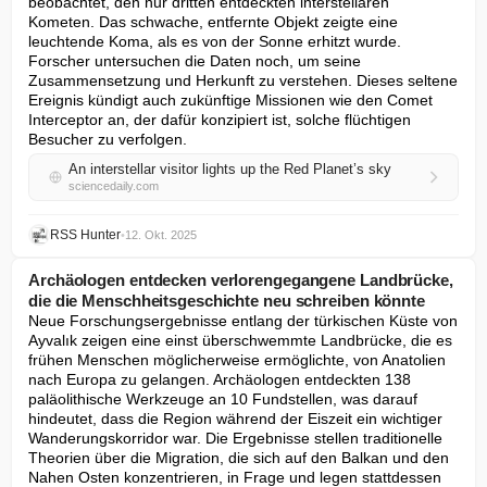
beobachtet, den nur dritten entdeckten interstellaren 
Kometen. Das schwache, entfernte Objekt zeigte eine 
leuchtende Koma, als es von der Sonne erhitzt wurde. 
Forscher untersuchen die Daten noch, um seine 
Zusammensetzung und Herkunft zu verstehen. Dieses seltene 
Ereignis kündigt auch zukünftige Missionen wie den Comet 
Interceptor an, der dafür konzipiert ist, solche flüchtigen 
Besucher zu verfolgen.
An interstellar visitor lights up the Red Planet’s sky
sciencedaily.com
RSS Hunter
•
12. Okt. 2025
Archäologen entdecken verlorengegangene Landbrücke,
die die Menschheitsgeschichte neu schreiben könnte
Neue Forschungsergebnisse entlang der türkischen Küste von 
Ayvalık zeigen eine einst überschwemmte Landbrücke, die es 
frühen Menschen möglicherweise ermöglichte, von Anatolien 
nach Europa zu gelangen. Archäologen entdeckten 138 
paläolithische Werkzeuge an 10 Fundstellen, was darauf 
hindeutet, dass die Region während der Eiszeit ein wichtiger 
Wanderungskorridor war. Die Ergebnisse stellen traditionelle 
Theorien über die Migration, die sich auf den Balkan und den 
Nahen Osten konzentrieren, in Frage und legen stattdessen 