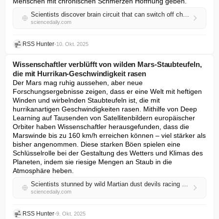
Menschen mit chronischen Schmerzen Hoffnung geben.
Scientists discover brain circuit that can switch off chronic pain
sciencedaily.com
RSS Hunter
•
10. Okt. 2025
Wissenschaftler verblüfft von wilden Mars-Staubteufeln,
die mit Hurrikan-Geschwindigkeit rasen
Der Mars mag ruhig aussehen, aber neue 
Forschungsergebnisse zeigen, dass er eine Welt mit heftigen 
Winden und wirbelnden Staubteufeln ist, die mit 
hurrikanartigen Geschwindigkeiten rasen. Mithilfe von Deep 
Learning auf Tausenden von Satellitenbildern europäischer 
Orbiter haben Wissenschaftler herausgefunden, dass die 
Marswinde bis zu 160 km/h erreichen können – viel stärker als 
bisher angenommen. Diese starken Böen spielen eine 
Schlüsselrolle bei der Gestaltung des Wetters und Klimas des 
Planeten, indem sie riesige Mengen an Staub in die 
Atmosphäre heben.
Scientists stunned by wild Martian dust devils racing at hurricane speeds
sciencedaily.com
RSS Hunter
•
9. Okt. 2025