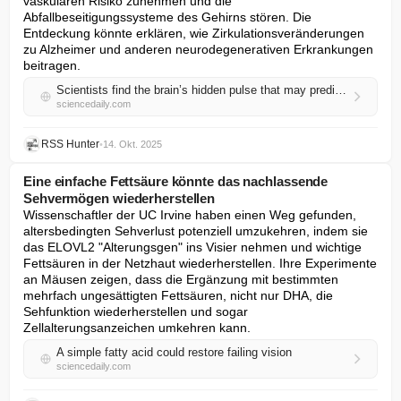
vaskulären Risiko zunehmen und die 
Abfallbeseitigungssysteme des Gehirns stören. Die 
Entdeckung könnte erklären, wie Zirkulationsveränderungen 
zu Alzheimer und anderen neurodegenerativen Erkrankungen 
beitragen.
Scientists find the brain’s hidden pulse that may predict Alzheimer’s
sciencedaily.com
RSS Hunter
•
14. Okt. 2025
Eine einfache Fettsäure könnte das nachlassende
Sehvermögen wiederherstellen
Wissenschaftler der UC Irvine haben einen Weg gefunden, 
altersbedingten Sehverlust potenziell umzukehren, indem sie 
das ELOVL2 "Alterungsgen" ins Visier nehmen und wichtige 
Fettsäuren in der Netzhaut wiederherstellen. Ihre Experimente 
an Mäusen zeigen, dass die Ergänzung mit bestimmten 
mehrfach ungesättigten Fettsäuren, nicht nur DHA, die 
Sehfunktion wiederherstellen und sogar 
Zellalterungsanzeichen umkehren kann.
A simple fatty acid could restore failing vision
sciencedaily.com