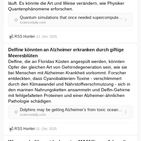
läuft. Es könnte die Art und Weise verändern, wie Physiker 
Quantenphänomene erforschen.
Quantum simulations that once needed supercomputers now run on laptops
sciencedaily.com
RSS Hunter
•
12. Okt. 2025
Delfine könnten an Alzheimer erkranken durch giftige
Meeresblüten
Delfine, die an Floridas Küsten angespült werden, könnten 
Opfer der gleichen Art von Gehirndegeneration sein, wie sie 
bei Menschen mit Alzheimer-Krankheit vorkommt. Forscher 
entdeckten, dass Cyanobakterien-Toxine - verschlimmert 
durch den Klimawandel und Nährstoffverschmutzung - sich in 
den marinen Nahrungsketten ansammeln und Delfin-Gehirne 
mit fehlgefalteten Proteinen und einer Alzheimer-ähnlichen 
Pathologie schädigen.
Dolphins may be getting Alzheimer’s from toxic ocean blooms
sciencedaily.com
RSS Hunter
•
11. Okt. 2025