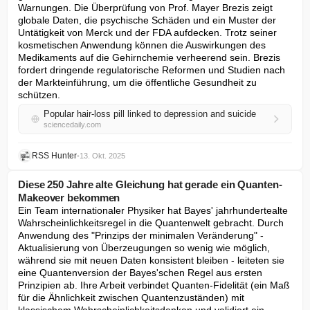
Warnungen. Die Überprüfung von Prof. Mayer Brezis zeigt 
globale Daten, die psychische Schäden und ein Muster der 
Untätigkeit von Merck und der FDA aufdecken. Trotz seiner 
kosmetischen Anwendung können die Auswirkungen des 
Medikaments auf die Gehirnchemie verheerend sein. Brezis 
fordert dringende regulatorische Reformen und Studien nach 
der Markteinführung, um die öffentliche Gesundheit zu 
schützen.
Popular hair-loss pill linked to depression and suicide
sciencedaily.com
RSS Hunter
•
13. Okt. 2025
Diese 250 Jahre alte Gleichung hat gerade ein Quanten-
Makeover bekommen
Ein Team internationaler Physiker hat Bayes' jahrhundertealte 
Wahrscheinlichkeitsregel in die Quantenwelt gebracht. Durch 
Anwendung des "Prinzips der minimalen Veränderung" - 
Aktualisierung von Überzeugungen so wenig wie möglich, 
während sie mit neuen Daten konsistent bleiben - leiteten sie 
eine Quantenversion der Bayes'schen Regel aus ersten 
Prinzipien ab. Ihre Arbeit verbindet Quanten-Fidelität (ein Maß 
für die Ähnlichkeit zwischen Quantenzuständen) mit 