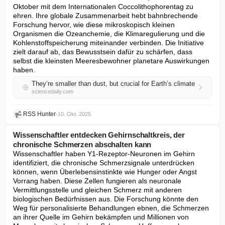
Oktober mit dem Internationalen Coccolithophorentag zu 
ehren. Ihre globale Zusammenarbeit hebt bahnbrechende 
Forschung hervor, wie diese mikroskopisch kleinen 
Organismen die Ozeanchemie, die Klimaregulierung und die 
Kohlenstoffspeicherung miteinander verbinden. Die Initiative 
zielt darauf ab, das Bewusstsein dafür zu schärfen, dass 
selbst die kleinsten Meeresbewohner planetare Auswirkungen 
haben.
They’re smaller than dust, but crucial for Earth’s climate
sciencedaily.com
RSS Hunter
•
10. Okt. 2025
Wissenschaftler entdecken Gehirnschaltkreis, der
chronische Schmerzen abschalten kann
Wissenschaftler haben Y1-Rezeptor-Neuronen im Gehirn 
identifiziert, die chronische Schmerzsignale unterdrücken 
können, wenn Überlebensinstinkte wie Hunger oder Angst 
Vorrang haben. Diese Zellen fungieren als neuronale 
Vermittlungsstelle und gleichen Schmerz mit anderen 
biologischen Bedürfnissen aus. Die Forschung könnte den 
Weg für personalisierte Behandlungen ebnen, die Schmerzen 
an ihrer Quelle im Gehirn bekämpfen und Millionen von 