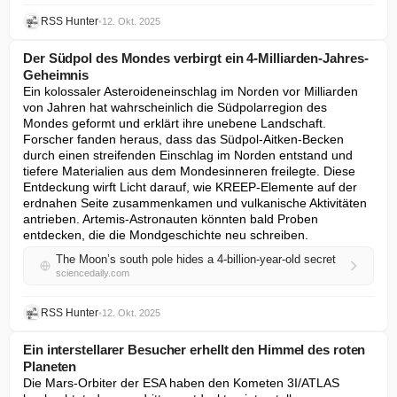
RSS Hunter
•
12. Okt. 2025
Der Südpol des Mondes verbirgt ein 4-Milliarden-Jahres-
Geheimnis
Ein kolossaler Asteroideneinschlag im Norden vor Milliarden 
von Jahren hat wahrscheinlich die Südpolarregion des 
Mondes geformt und erklärt ihre unebene Landschaft. 
Forscher fanden heraus, dass das Südpol-Aitken-Becken 
durch einen streifenden Einschlag im Norden entstand und 
tiefere Materialien aus dem Mondesinneren freilegte. Diese 
Entdeckung wirft Licht darauf, wie KREEP-Elemente auf der 
erdnahen Seite zusammenkamen und vulkanische Aktivitäten 
antrieben. Artemis-Astronauten könnten bald Proben 
entdecken, die die Mondgeschichte neu schreiben.
The Moon’s south pole hides a 4-billion-year-old secret
sciencedaily.com
RSS Hunter
•
12. Okt. 2025
Ein interstellarer Besucher erhellt den Himmel des roten
Planeten
Die Mars-Orbiter der ESA haben den Kometen 3I/ATLAS 