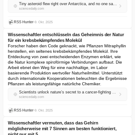
Tiny asteroid flew right over Antarctica, and no one saw it coming
sciencedaily.com
RSS Hunter
•
9. Okt. 2025
Wissenschaftler entschlüsseln das Geheimnis der Natur
für ein krebsbekämpfendes Molekül
Forscher haben den Code geknackt, wie Pflanzen Mitraphyllin 
herstellen, ein seltenes krebsbekämpfendes Molekül. Ihre 
Entdeckung von zwei entscheidenden Enzymen erklärt, wie 
die Natur komplexe spiroförmige Verbindungen aufbaut. Die 
Arbeit ebnet den Weg für eine nachhaltige, im Labor 
basierende Produktion wertvoller Naturheilmittel. Unterstützt 
durch internationale Kooperationen beleuchten die Ergebnisse 
Pflanzen als leistungsfähige natürliche Chemiker.
Scientists unlock nature’s secret to a cancer-fighting molecule
sciencedaily.com
RSS Hunter
•
9. Okt. 2025
Wissenschaftler vermuten, dass das Gehirn
möglicherweise mit 7 Sinnen am besten funktioniert,
nicht nur mit 5.