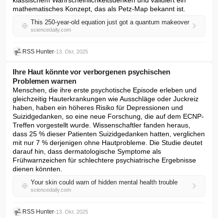
klassischem Wahrscheinlichkeitsdenken und validiert ein 
mathematisches Konzept, das als Petz-Map bekannt ist.
This 250-year-old equation just got a quantum makeover
sciencedaily.com
RSS Hunter
•
13. Okt. 2025
Ihre Haut könnte vor verborgenen psychischen
Problemen warnen
Menschen, die ihre erste psychotische Episode erleben und 
gleichzeitig Hauterkrankungen wie Ausschläge oder Juckreiz 
haben, haben ein höheres Risiko für Depressionen und 
Suizidgedanken, so eine neue Forschung, die auf dem ECNP-
Treffen vorgestellt wurde. Wissenschaftler fanden heraus, 
dass 25 % dieser Patienten Suizidgedanken hatten, verglichen 
mit nur 7 % derjenigen ohne Hautprobleme. Die Studie deutet 
darauf hin, dass dermatologische Symptome als 
Frühwarnzeichen für schlechtere psychiatrische Ergebnisse 
dienen könnten.
Your skin could warn of hidden mental health trouble
sciencedaily.com
RSS Hunter
•
13. Okt. 2025