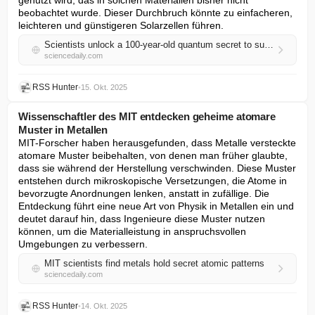
genutzt wird, das in solchen Materialien bisher nicht 
beobachtet wurde. Dieser Durchbruch könnte zu einfacheren, 
leichteren und günstigeren Solarzellen führen.
Scientists unlock a 100-year-old quantum secret to supercharge solar power
sciencedaily.com
RSS Hunter
•
15. Okt. 2025
Wissenschaftler des MIT entdecken geheime atomare
Muster in Metallen
MIT-Forscher haben herausgefunden, dass Metalle versteckte 
atomare Muster beibehalten, von denen man früher glaubte, 
dass sie während der Herstellung verschwinden. Diese Muster 
entstehen durch mikroskopische Versetzungen, die Atome in 
bevorzugte Anordnungen lenken, anstatt in zufällige. Die 
Entdeckung führt eine neue Art von Physik in Metallen ein und 
deutet darauf hin, dass Ingenieure diese Muster nutzen 
können, um die Materialleistung in anspruchsvollen 
Umgebungen zu verbessern.
MIT scientists find metals hold secret atomic patterns
sciencedaily.com
RSS Hunter
•
14. Okt. 2025