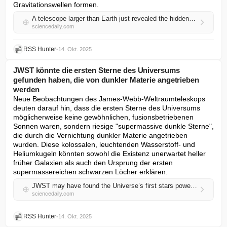
Gravitationswellen formen.
A telescope larger than Earth just revealed the hidden heart of a mysterious galaxy
sciencedaily.com
RSS Hunter
•
14. Okt. 2025
JWST könnte die ersten Sterne des Universums
gefunden haben, die von dunkler Materie angetrieben
werden
Neue Beobachtungen des James-Webb-Weltraumteleskops 
deuten darauf hin, dass die ersten Sterne des Universums 
möglicherweise keine gewöhnlichen, fusionsbetriebenen 
Sonnen waren, sondern riesige "supermassive dunkle Sterne", 
die durch die Vernichtung dunkler Materie angetrieben 
wurden. Diese kolossalen, leuchtenden Wasserstoff- und 
Heliumkugeln könnten sowohl die Existenz unerwartet heller 
früher Galaxien als auch den Ursprung der ersten 
supermassereichen schwarzen Löcher erklären.
JWST may have found the Universe’s first stars powered by dark matter
sciencedaily.com
RSS Hunter
•
14. Okt. 2025