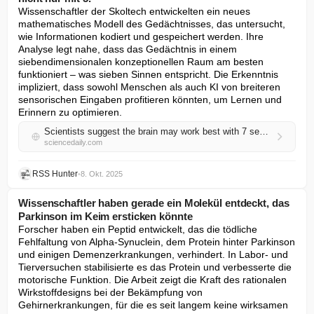
Wissenschaftler der Skoltech entwickelten ein neues 
mathematisches Modell des Gedächtnisses, das untersucht, 
wie Informationen kodiert und gespeichert werden. Ihre 
Analyse legt nahe, dass das Gedächtnis in einem 
siebendimensionalen konzeptionellen Raum am besten 
funktioniert – was sieben Sinnen entspricht. Die Erkenntnis 
impliziert, dass sowohl Menschen als auch KI von breiteren 
sensorischen Eingaben profitieren könnten, um Lernen und 
Erinnern zu optimieren.
Scientists suggest the brain may work best with 7 senses, not just 5
sciencedaily.com
RSS Hunter
•
8. Okt. 2025
Wissenschaftler haben gerade ein Molekül entdeckt, das
Parkinson im Keim ersticken könnte
Forscher haben ein Peptid entwickelt, das die tödliche 
Fehlfaltung von Alpha-Synuclein, dem Protein hinter Parkinson 
und einigen Demenzerkrankungen, verhindert. In Labor- und 
Tierversuchen stabilisierte es das Protein und verbesserte die 
motorische Funktion. Die Arbeit zeigt die Kraft des rationalen 
Wirkstoffdesigns bei der Bekämpfung von 
Gehirnerkrankungen, für die es seit langem keine wirksamen 