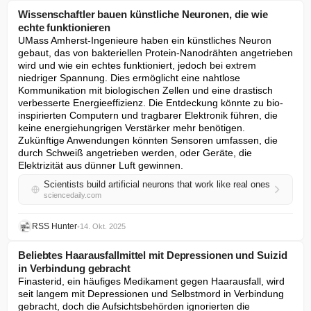
Wissenschaftler bauen künstliche Neuronen, die wie
echte funktionieren
UMass Amherst-Ingenieure haben ein künstliches Neuron 
gebaut, das von bakteriellen Protein-Nanodrähten angetrieben 
wird und wie ein echtes funktioniert, jedoch bei extrem 
niedriger Spannung. Dies ermöglicht eine nahtlose 
Kommunikation mit biologischen Zellen und eine drastisch 
verbesserte Energieeffizienz. Die Entdeckung könnte zu bio-
inspirierten Computern und tragbarer Elektronik führen, die 
keine energiehungrigen Verstärker mehr benötigen. 
Zukünftige Anwendungen könnten Sensoren umfassen, die 
durch Schweiß angetrieben werden, oder Geräte, die 
Elektrizität aus dünner Luft gewinnen.
Scientists build artificial neurons that work like real ones
sciencedaily.com
RSS Hunter
•
14. Okt. 2025
Beliebtes Haarausfallmittel mit Depressionen und Suizid
in Verbindung gebracht
Finasterid, ein häufiges Medikament gegen Haarausfall, wird 
seit langem mit Depressionen und Selbstmord in Verbindung 
gebracht, doch die Aufsichtsbehörden ignorierten die 