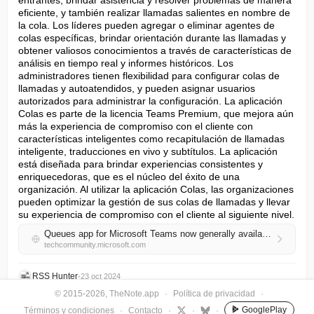
entrantes, brindar asistencia y resolver problemas de manera 
eficiente, y también realizar llamadas salientes en nombre de 
la cola. Los líderes pueden agregar o eliminar agentes de 
colas específicas, brindar orientación durante las llamadas y 
obtener valiosos conocimientos a través de características de 
análisis en tiempo real y informes históricos. Los 
administradores tienen flexibilidad para configurar colas de 
llamadas y autoatendidos, y pueden asignar usuarios 
autorizados para administrar la configuración. La aplicación 
Colas es parte de la licencia Teams Premium, que mejora aún 
más la experiencia de compromiso con el cliente con 
características inteligentes como recapitulación de llamadas 
inteligente, traducciones en vivo y subtítulos. La aplicación 
está diseñada para brindar experiencias consistentes y 
enriquecedoras, que es el núcleo del éxito de una 
organización. Al utilizar la aplicación Colas, las organizaciones 
pueden optimizar la gestión de sus colas de llamadas y llevar 
su experiencia de compromiso con el cliente al siguiente nivel.
Queues app for Microsoft Teams now generally available
techcommunity.microsoft.com
RSS Hunter
•
23 oct 2024
© 2015-2026, TheNote.app
·
Política de privacidad
·
GooglePlay
Términos y condiciones
·
Contacto
·
·
·