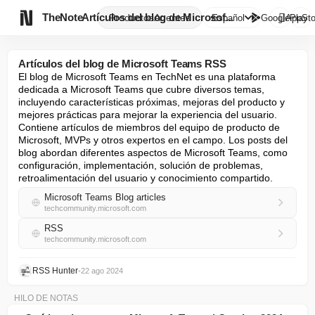

TheNote
Artículos del blog de Microsof...
Productos
Agentes
Español
GooglePlay
AppSto
Artículos del blog de Microsoft Teams RSS
El blog de Microsoft Teams en TechNet es una plataforma 
dedicada a Microsoft Teams que cubre diversos temas, 
incluyendo características próximas, mejoras del producto y 
mejores prácticas para mejorar la experiencia del usuario. 
Contiene artículos de miembros del equipo de producto de 
Microsoft, MVPs y otros expertos en el campo. Los posts del 
blog abordan diferentes aspectos de Microsoft Teams, como 
configuración, implementación, solución de problemas, 
retroalimentación del usuario y conocimiento compartido.
Microsoft Teams Blog articles
techcommunity.microsoft.com
RSS
techcommunity.microsoft.com
RSS Hunter
•
22 ago 2024
HILO DE NOTAS