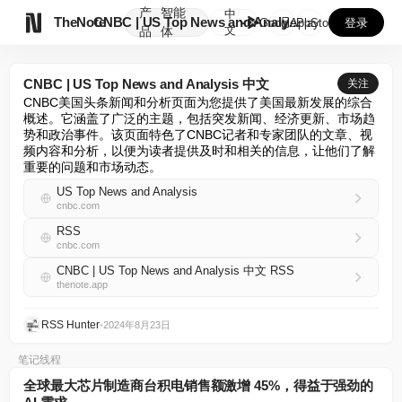
产
智能
中

TheNote
CNBC | US Top News and Analysi...
GooglePlay
AppStore
登录
文
品
体
CNBC | US Top News and Analysis 中文
关注
CNBC美国头条新闻和分析页面为您提供了美国最新发展的综合
概述。它涵盖了广泛的主题，包括突发新闻、经济更新、市场趋
势和政治事件。该页面特色了CNBC记者和专家团队的文章、视
频内容和分析，以便为读者提供及时和相关的信息，让他们了解
重要的问题和市场动态。
US Top News and Analysis
cnbc.com
RSS
cnbc.com
CNBC | US Top News and Analysis 中文 RSS
thenote.app
RSS Hunter
•
2024年8月23日
笔记线程
全球最大芯片制造商台积电销售额激增 45%，得益于强劲的