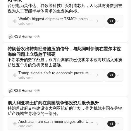
AI 需求
台积电为英伟达、谷歌等科技巨头制造芯片，因此其财务数据被
视为人工智能半导体需求的重要风向标。
World's biggest chipmaker TSMC's sales surge 45% amid buoyant AI demand
+1
cnbc.com
RSS Hunter
•
今天
特朗普发出转向经济施压的信号，与此同时伊朗在霍尔木兹
海峡问题上立场趋于强硬
不断攀升的数字凸显，双方距离解决已使霍尔木兹海峡陷入瘫痪
超过五个月的危机仍相去甚远。
Trump signals shift to economic pressure as Iran hardens stance over Strait of Hormuz
+1
cnbc.com
RSS Hunter
•
今天
澳大利亚稀土矿商在美国战争部投资后股价飙升
特朗普政府支持建设澳大利亚钪矿的计划，作为挑战中国在关键
矿产领域主导地位的一部分。
Australian rare earth miner surges after U.S. Department of War investment
+1
cnbc.com