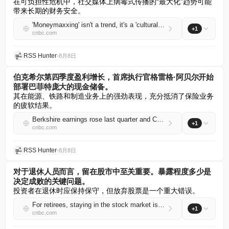
在可负担性危机中，社交媒体上病毒式传播的“最大化”趋势可能
带来长期的财务安全。
'Moneymaxxing' isn't a trend, it's a 'cultural shift,' financial advisor says — here's how to get started
+1
cnbc.com
RSS Hunter
•
8月8日
伯克希尔第四季度盈利增长，首席执行官格雷格·阿贝尔开始
部署巴菲特庞大的现金储备。
其在能源、铁路和制造业务上的强劲表现，充分抵消了保险业务
的疲软结果。
Berkshire earnings rose last quarter and CEO Greg Abel is starting to deploy Buffett's massive cash hoard
+1
cnbc.com
RSS Hunter
•
8月8日
对于退休人员而言，留在股市中至关重要。暴露程度多少是
决定成败的关键问题。
投资者在退休时应保持保守，但放弃股票是一个重大错误。
For retirees, staying in the stock market is critical. How much exposure is the make-or-break question
+1
cnbc.com