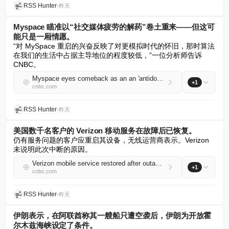
RSS Hunter
•
昨天
Myspace 瞄准以“社交媒体疲劳的解药”卷土重来——但这可
能只是一厢情愿。
“对 MySpace 重启的兴奋反映了对更模拟时代的怀旧，那时算法
在我们的生活中占据主导地位的程度较低，”一位分析师告诉 
CNBC。
Myspace eyes comeback as an an 'antidote' to social media fatigue — but it may be a long shot
+1
cnbc.com
RSS Hunter
•
昨天
美国数千名客户的 Verizon 移动服务在故障后已恢复。
仍有服务问题的客户应重启其设备，无线运营商表示。Verizon 
未说明此次中断的原因。
Verizon mobile service restored after outage for thousands of customers in the U.S.
+1
cnbc.com
RSS Hunter
•
昨天
伊朗表示，在阿联酋称其一艘船只遭空袭后，伊朗为开放霍
尔木兹海峡设定了条件。