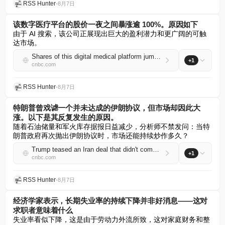
RSS Hunter
•
8月7日
该数字医疗平台的股价一夜之间暴涨逾 100%。原因如下
由于 AI 搜索，该公司正展现出巨大的盈利潜力和更广阔的可触
达市场。
Shares of this digital medical platform jumped more than 100% overnight. Here’s why
+1
cnbc.com
RSS Hunter
•
8月7日
特朗普曾戏谑一个并未达成的伊朗协议，但市场却因此大
涨。以下是其反复发生的原因。
随着石油储量和军火库存据报日益减少，分析师不禁发问：当特
朗普政府再次抛出伊朗协议时，市场还能持续炒作多久？
Trump teased an Iran deal that didn't come, but markets soared. Here’s why it keeps happening
+1
cnbc.com
RSS Hunter
•
8月7日
经济学家表示，长期失业率的持续下降并非好消息——这对
求职者意味着什么
失业率看似下降，这是由于劳动力外流所致，这对家庭财务和整