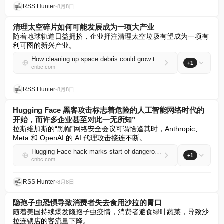
RSS Hunter
•
8月8日
清理太空碎片如何可能发展成为一项大产业
随着地球轨道日益拥挤，企业押注清理太空垃圾有望成为一项有
利可图的新兴产业。
How cleaning up space debris could grow to become a big business
+1
cnbc.com
RSS Hunter
•
8月8日
Hugging Face 黑客攻击标志着危险的人工智能网络时代的
开始，而许多企业甚至对此一无所知”
拉斯维加斯的“黑帽”网络安全会议可谓恰逢其时，Anthropic、
Meta 和 OpenAI 的 AI 代理攻击接连不断。
Hugging Face hack marks start of dangerous AI cyber era and many firms 'don't even know it'
+1
cnbc.com
RSS Hunter
•
8月8日
隐孢子虫恐惧导致消费者失去食用沙拉的胃口
随着美国持续爆发隐孢子虫疫情，消费者避食绿叶蔬菜，导致沙
拉连锁店的客流量下降。