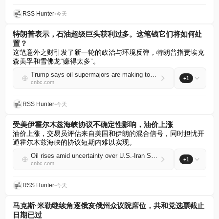
RSS Hunter
•
今天
特朗普表示，石油超级巨头获利过多。这笔钱它们将如何处
置？
这笔意外之财引发了新一轮的政治与环境反弹，特朗普指责埃克
森美孚和雪佛龙“赚得太多”。
Trump says oil supermajors are making too much money. What will they do with it?
+1
cnbc.com
RSS Hunter
•
今天
受美伊霍尔木兹海峡协议不确定性影响，油价上涨
油价上涨，交易员评估来自美国和伊朗的混合信号，同时担忧开
通霍尔木兹海峡的协议短期内难以实现。
Oil rises amid uncertainty over U.S.-Iran Strait of Hormuz deal
+1
cnbc.com
RSS Hunter
•
今天
马克斯·米勒继续角逐俄亥俄州众议院席位，共和党选票截止
日期已过