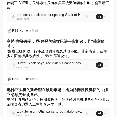
伊朗军方强调，关键水道只有在美国接受伊朗条件时才会重新开
放。
Iran sets conditions for opening Strait of Hormuz after UAE says one of its ships was targeted by airstrike
+1
cnbc.com
RSS Hunter
•
8月8日
亨特·拜登表示，乔·拜登的癌症已进一步扩散，且“非常痛
苦”。
“癌症已经扩散，转移至他的骨骼及其他部位。非常痛苦，在许
多方面都极具致残性，”亨特·拜登说道。
Hunter Biden says Joe Biden’s cancer has spread further and is ‘very painful’
+1
cnbc.com
RSS Hunter
•
8月8日
电梯巨头奥的斯希望在波动市场中成为防御性投资标的，但
它必须先证明自己。
奥的斯将自己定位为长期成长股，但股价因电梯服务业务受阻以
及投资者追逐人工智能交易而下跌。
Elevator giant Otis wants to be a defensive play in a volatile market. It has to prove itself first
+1
cnbc.com