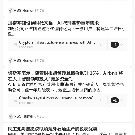
RSS Hunter
•
8月7日
加密基础设施时代来临，AI 代理蓄势重塑需求
加密公司正试图通过将代理转化为下一波用户，构建第二增长引
擎。
Crypto’s infrastructure era arrives, with AI agents poised to reshape demand
+1
cnbc.com
RSS Hunter
•
8月7日
切斯基表示，随着财报超预期且股价飙升 15%，Airbnb 将
在人工智能领域投入“更多资金”。
Airbnb 首席执行官布莱恩·切斯基最初并不确定人工智能能否帮
助公司，但一年后他表示，这正是增长回归的原因。
Chesky says Airbnb will spend ‘a lot more’ on AI as earnings beat and stock surges 15%
+1
cnbc.com
RSS Hunter
•
8月7日
民主党高层提议取消海外石油生产的税收优惠
周四，美国汽油价格平均为每加仑 4.06 美元——这是 11 月中期