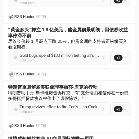
+1
cnbc.com
RSS Hunter
•
8月7日
“黄金多头”押注 1.8 亿美元，赌金属前景明朗，因债券收益
率停滞不前
尽管金价较 1 月高点下跌 25%，但贵金属的支持者正纷纷买入
看涨期权。
Gold bugs spend $180 million betting all's clear for metal as bond yields stall
+1
cnbc.com
RSS Hunter
•
8月7日
特朗普重启解雇美联储理事丽莎·库克的行动
特朗普助手丹·斯卡维诺告诉库克，有“充分理由相信你在一份或
多份抵押贷款协议中作出了虚假陈述。”
Trump revives effort to fire Fed's Lisa Cook
+1
cnbc.com
RSS Hunter
•
8月7日
情境感知解除并非 AI 交易回归的唯一原因