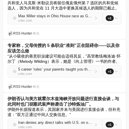
共和党人马克斯·米勒议员将留任俄亥俄州第 7 选区的共和党候
选人，因为共和党在 11 月大选中更换其候选人的期限已截止。
Max Miller stays in Ohio House race as GOP ballot deadline passes
+1
cnbc.com
RSS Hunter
•
昨天
专家称，父母传授的 5 条职业“准则”正在阻碍你——以及你
应该怎么做
“从小吸收的善意职业建议可能会适得其反，”高管教练梅洛迪·怀
尔丁（Melody Wilding）表示，她是《向上管理》一书的作者。
5 career ‘rules’ your parents taught you that are working against you, says expert—and what to do instead
+1
cnbc.com
RSS Hunter
•
昨天
伊朗否认与美方就霍尔木兹海峡开放问题进行直接会谈，与
此同时也门胡塞武装声称袭击了沙特炼油厂。
伊朗外长据报道表示，其国家并未与美国进行直接会谈，但补充
道：“双方正通过中间人交换信息。”
Iran denies any direct talks with U.S. on opening Strait of Hormuz as Houthis claim attack on Saudi refinery
+1
cnbc.com