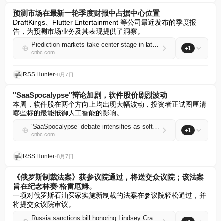
预测市场在最新一轮季度财报中占据中心位置
DraftKings、Flutter Entertainment 等公司最近发布的季度报
告，为预测市场业务及其表现提供了洞察。
Prediction markets take center stage in latest round of quarterly earnings reports
+1
cnbc.com
RSS Hunter
•
8月7日
"SaaSpocalypse"辩论加剧，软件股价剧烈波动
本周，软件股在两个方向上均出现大幅波动，投资者正试图厘清
哪些标的最能抵御人工智能的影响。
‘SaaSpocalypse’ debate intensifies as software stocks swing wildly
+1
cnbc.com
RSS Hunter
•
8月7日
《俄罗斯制裁法案》获参议院通过，将送交众议院；该法案
旨在纪念林赛·格雷厄姆。
一项对俄罗斯石油买家实施新制裁的法案在参议院轻松通过，并
将提交众议院审议。
Russia sanctions bill honoring Lindsey Graham breezes through Senate, heads to House