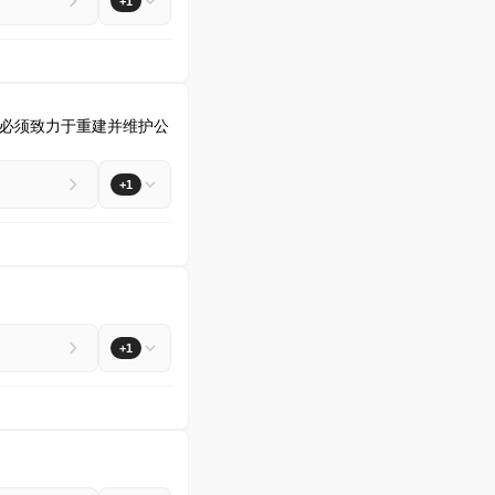
+1
必须致力于重建并维护公
+1
+1