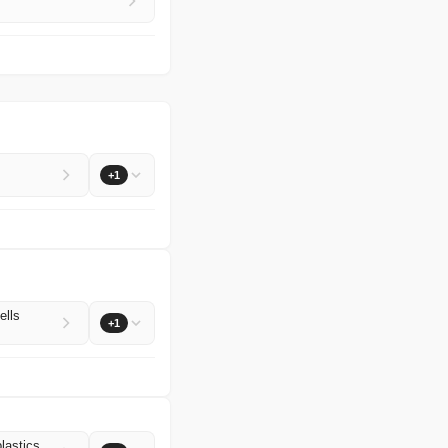
+1
ells
+1
Publisher Correction: Engineered polyketide synthases enable a microbial chassis for recyclable plastics with tunable properties