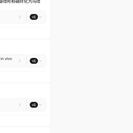
上将腺嘌呤精确转化为鸟嘌
+1
in vivo
+1
+1