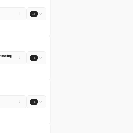
+1
Single-nucleus multimodal spatial transcriptomics reveals spatial colocalization of neoantigen-expressing tumor cells and cognate T cells
+1
+1