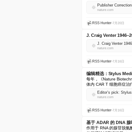
Publisher Correction
nature.com
RSS Hunter
•
7月20日
J. Craig Venter 1946–
J. Craig Venter 194
nature.com
RSS Hunter
•
7月16日
编辑精选：Stylus Medi
每年，《Nature Bio
体内 CAR T 细胞癌症治
Editor’s pick: Stylu
nature.com
RSS Hunter
•
7月16日
基于 ADAR 的 DN
作用于 RNA 的腺苷脱