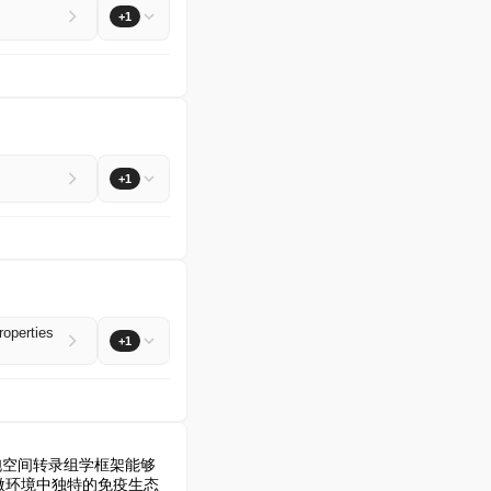
+1
+1
roperties
+1
胞空间转录组学框架能够
瘤微环境中独特的免疫生态