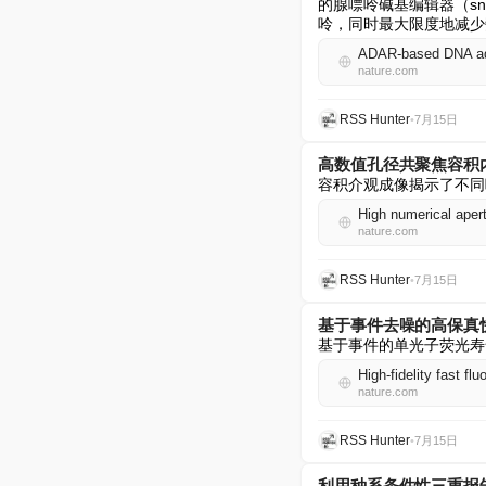
的腺嘌呤碱基编辑器（snu
呤，同时最大限度地减少
ADAR-based DNA aden
nature.com
RSS Hunter
•
7月15日
高数值孔径共聚焦容积
容积介观成像揭示了不同
High numerical aper
nature.com
RSS Hunter
•
7月15日
基于事件去噪的高保真
基于事件的单光子荧光寿
High-fidelity fast f
nature.com
RSS Hunter
•
7月15日
利用种系条件性三重报