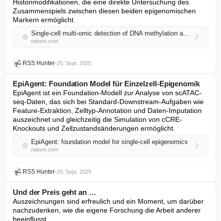
Histonmodifikationen, die eine direkte Untersuchung des 
Zusammenspiels zwischen diesen beiden epigenomischen 
Markern ermöglicht.
Single-cell multi-omic detection of DNA methylation and histone modifications reconstructs the dynamics of epigenomic maintenance
nature.com
RSS Hunter
•
25. Sept. 2025
EpiAgent: Foundation Model für Einzelzell-Epigenomik
EpiAgent ist ein Foundation-Modell zur Analyse von scATAC-
seq-Daten, das sich bei Standard-Downstream-Aufgaben wie 
Feature-Extraktion, Zelltyp-Annotation und Daten-Imputation 
auszeichnet und gleichzeitig die Simulation von cCRE-
Knockouts und Zellzustandsänderungen ermöglicht.
EpiAgent: foundation model for single-cell epigenomics
nature.com
RSS Hunter
•
25. Sept. 2025
Und der Preis geht an …
Auszeichnungen sind erfreulich und ein Moment, um darüber 
nachzudenken, wie die eigene Forschung die Arbeit anderer 
beeinflusst.