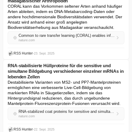
madagassischer Arthropoden
CORAL kann das Vorkommen seltener Arten anhand häufiger 
Arten ableiten, indem es DNA-Metabarcoding-Daten oder 
andere hochdimensionale Biodiversitätsdaten verwendet. Der 
Ansatz wird anhand einer groß angelegten 
Biodiversitätserhebung aus Madagaskar veranschaulicht.
Common to rare transfer learning (CORAL) enables inference and prediction for a quarter million rare Malagasy arthropods
nature.com
RSS Hunter
•
23. Sept. 2025
RNA-stabilisierte Hüllproteine für die sensitive und
simultane Bildgebung verschiedener einzelner mRNAs in
lebenden Zellen
Destabilisierte Varianten von MS2- und PP7-Mantelproteinen 
ermöglichen eine verbesserte Live-Cell-Bildgebung von 
markierten RNAs in Säugetierzellen, indem sie das 
Hintergrundsignal reduzieren, das durch ungebundene 
Mantelprotein-Fluoreszenzprotein-Fusionen verursacht wird.
RNA-stabilized coat proteins for sensitive and simultaneous imaging of distinct single mRNAs in live cells
nature.com
RSS Hunter
•
22. Sept. 2025