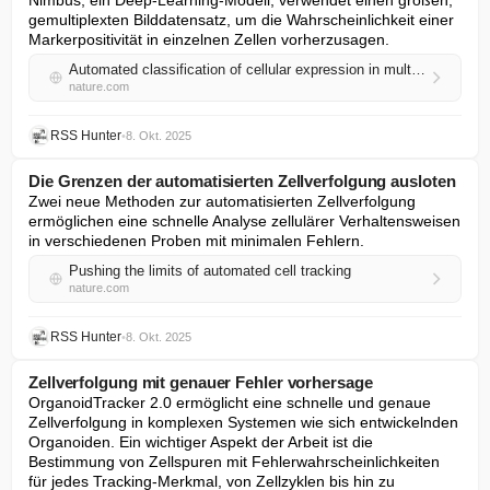
Nimbus, ein Deep-Learning-Modell, verwendet einen großen, 
gemultiplexten Bilddatensatz, um die Wahrscheinlichkeit einer 
Markerpositivität in einzelnen Zellen vorherzusagen.
Automated classification of cellular expression in multiplexed imaging data with Nimbus
nature.com
RSS Hunter
•
8. Okt. 2025
Die Grenzen der automatisierten Zellverfolgung ausloten
Zwei neue Methoden zur automatisierten Zellverfolgung 
ermöglichen eine schnelle Analyse zellulärer Verhaltensweisen 
in verschiedenen Proben mit minimalen Fehlern.
Pushing the limits of automated cell tracking
nature.com
RSS Hunter
•
8. Okt. 2025
Zellverfolgung mit genauer Fehler vorhersage
OrganoidTracker 2.0 ermöglicht eine schnelle und genaue 
Zellverfolgung in komplexen Systemen wie sich entwickelnden 
Organoiden. Ein wichtiger Aspekt der Arbeit ist die 
Bestimmung von Zellspuren mit Fehlerwahrscheinlichkeiten 
für jedes Tracking-Merkmal, von Zellzyklen bis hin zu 