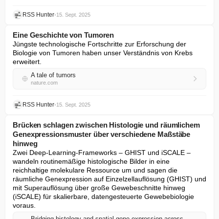
RSS Hunter
•
15. Sept. 2025
Eine Geschichte von Tumoren
Jüngste technologische Fortschritte zur Erforschung der 
Biologie von Tumoren haben unser Verständnis von Krebs 
erweitert.
A tale of tumors
nature.com
RSS Hunter
•
15. Sept. 2025
Brücken schlagen zwischen Histologie und räumlichem
Genexpressionsmuster über verschiedene Maßstäbe
hinweg
Zwei Deep-Learning-Frameworks – GHIST und iSCALE – 
wandeln routinemäßige histologische Bilder in eine 
reichhaltige molekulare Ressource um und sagen die 
räumliche Genexpression auf Einzelzellauflösung (GHIST) und 
mit Superauflösung über große Gewebeschnitte hinweg 
(iSCALE) für skalierbare, datengesteuerte Gewebebiologie 
voraus.
Bridging histology and spatial gene expression across scales