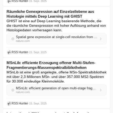
RSS Hunter
•
15. Sept. 2025
Räumliche Genexpression auf Einzelzellebene aus
Histologie mittels Deep Learning mit GHIST
GHIST ist eine auf Deep Learning basierende Methode, die 
die räumliche Genexpression mit hoher Auflösung anhand von 
Histologiedaten vorhersagen kann.
Spatial gene expression at single-cell resolution from histology using deep learning with GHIST
nature.com
RSS Hunter
•
15. Sept. 2025
MSnLib: effiziente Erzeugung offener Multi-Stufen-
Fragmentierungs-Massenspektralbibliotheken
MSnLib ist eine groß angelegte, offene MSn-Spektralbibliothek 
mit über 2,3 Millionen MSn- und über 357.000 MS2-Spektren 
für 30.008 eindeutige Kleinmoleküle.
MSnLib: efficient generation of open multi-stage fragmentation mass spectral libraries
nature.com
RSS Hunter
•
15. Sept. 2025