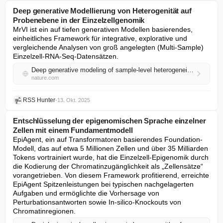
Deep generative Modellierung von Heterogenität auf
Probenebene in der Einzelzellgenomik
MrVI ist ein auf tiefen generativen Modellen basierendes, 
einheitliches Framework für integrative, explorative und 
vergleichende Analysen von groß angelegten (Multi-Sample) 
Einzelzell-RNA-Seq-Datensätzen.
Deep generative modeling of sample-level heterogeneity in single-cell genomics
nature.com
RSS Hunter
•
13. Okt. 2025
Entschlüsselung der epigenomischen Sprache einzelner
Zellen mit einem Fundamentmodell
EpiAgent, ein auf Transformatoren basierendes Foundation-
Modell, das auf etwa 5 Millionen Zellen und über 35 Milliarden 
Tokens vortrainiert wurde, hat die Einzelzell-Epigenomik durch 
die Kodierung der Chromatinzugänglichkeit als „Zellensätze“ 
vorangetrieben. Von diesem Framework profitierend, erreichte 
EpiAgent Spitzenleistungen bei typischen nachgelagerten 
Aufgaben und ermöglichte die Vorhersage von 
Perturbationsantworten sowie In-silico-Knockouts von 
Chromatinregionen.