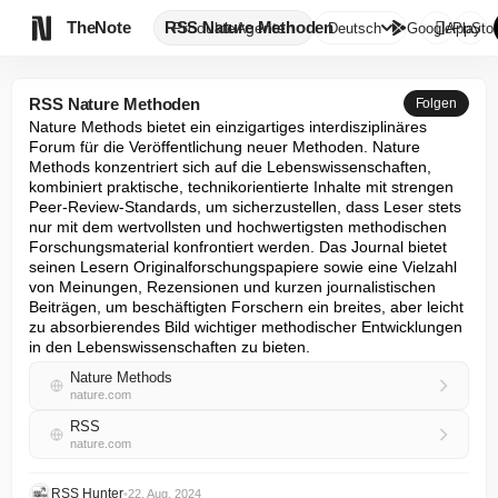

TheNote
RSS Nature Methoden
Produkte
Agenten
Deutsch
GooglePlay
AppStor
RSS Nature Methoden
Folgen
Nature Methods bietet ein einzigartiges interdisziplinäres 
Forum für die Veröffentlichung neuer Methoden. Nature 
Methods konzentriert sich auf die Lebenswissenschaften, 
kombiniert praktische, technikorientierte Inhalte mit strengen 
Peer-Review-Standards, um sicherzustellen, dass Leser stets 
nur mit dem wertvollsten und hochwertigsten methodischen 
Forschungsmaterial konfrontiert werden. Das Journal bietet 
seinen Lesern Originalforschungspapiere sowie eine Vielzahl 
von Meinungen, Rezensionen und kurzen journalistischen 
Beiträgen, um beschäftigten Forschern ein breites, aber leicht 
zu absorbierendes Bild wichtiger methodischer Entwicklungen 
in den Lebenswissenschaften zu bieten.
Nature Methods
nature.com
RSS
nature.com
RSS Hunter
•
22. Aug. 2024