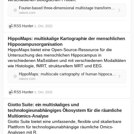
Fourier-based three-dimensional multistage transformer for aberration correction in multicellular specimens
nature.com
RSS Hunter
•
1. Okt. 2025
HippoMaps: multiskalige Kartographie der menschlichen
Hippocampusorganisation
HippoMaps bietet eine Open-Source-Ressource für die 
Untersuchung des menschlichen Hippocampus in 
verschiedenen Maßstäben und mit verschiedenen Modalitäten 
wie Histologie, fMRT, strukturellem MRT und EEG.
HippoMaps: multiscale cartography of human hippocampal organization
nature.com
RSS Hunter
•
1. Okt. 2025
Giotto Suite: ein multiskaliges und
technologieunabhängiges Ökosystem für die räumliche
Multiomics-Analyse
Giotto Suite bietet eine umfassende, flexible und skalierbare 
Plattform für technologieunabhängige räumliche Omics-
Analysen mit R.