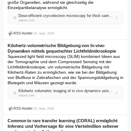
große Organellen, während sie gleichzeitig die 
Einzelpartikelanalyse ermöglicht.
Dose-efficient cryo-electron microscopy for thick samples using tilt- corrected scanning transmission electron microscopy
nature.com
RSS Hunter
•
23. Sept. 2025
Kilohertz-volumetrische Bildgebung von In-vivo-
Dynamiken mittels gequetschter Lichtfeldmikroskopie
Squeezed light field microscopy (SLIM) kombiniert Ideen aus 
der Tomographie und dem Compressed Sensing mit der 
Lichtfeldmikroskopie, um volumetrische Bildgebung mit 
Kilohertz-Raten zu ermöglichen, wie sie bei der Bildgebung 
von Blutfluss in Zebrafischen und der Spannungsbildgebung in 
Blutegeln und Mäusen gezeigt wurde.
Kilohertz volumetric imaging of in vivo dynamics using squeezed light field microscopy
nature.com
RSS Hunter
•
23. Sept. 2025
Common to rare transfer learning (CORAL) ermöglicht
Inferenz und Vorhersage für eine Viertelmillion seltener