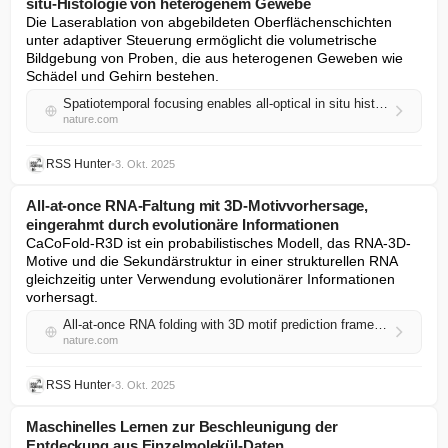
situ-Histologie von heterogenem Gewebe
Die Laserablation von abgebildeten Oberflächenschichten 
unter adaptiver Steuerung ermöglicht die volumetrische 
Bildgebung von Proben, die aus heterogenen Geweben wie 
Schädel und Gehirn bestehen.
Spatiotemporal focusing enables all-optical in situ histology of heterogeneous tissue
nature.com
RSS Hunter
•
3. Okt. 2025
All-at-once RNA-Faltung mit 3D-Motivvorhersage,
eingerahmt durch evolutionäre Informationen
CaCoFold-R3D ist ein probabilistisches Modell, das RNA-3D-
Motive und die Sekundärstruktur in einer strukturellen RNA 
gleichzeitig unter Verwendung evolutionärer Informationen 
vorhersagt.
All-at-once RNA folding with 3D motif prediction framed by evolutionary information
nature.com
RSS Hunter
•
3. Okt. 2025
Maschinelles Lernen zur Beschleunigung der
Entdeckung aus Einzelmolekül-Daten