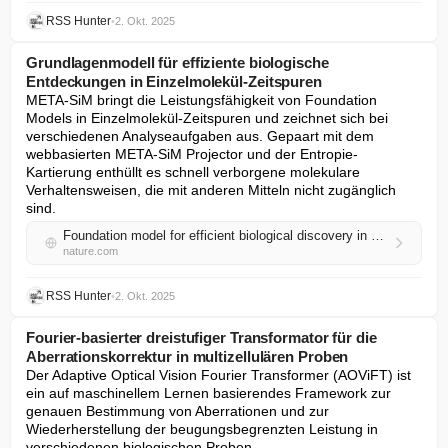
RSS Hunter
•
2. Okt. 2025
Grundlagenmodell für effiziente biologische
Entdeckungen in Einzelmolekül-Zeitspuren
META-SiM bringt die Leistungsfähigkeit von Foundation 
Models in Einzelmolekül-Zeitspuren und zeichnet sich bei 
verschiedenen Analyseaufgaben aus. Gepaart mit dem 
webbasierten META-SiM Projector und der Entropie-
Kartierung enthüllt es schnell verborgene molekulare 
Verhaltensweisen, die mit anderen Mitteln nicht zugänglich 
sind.
Foundation model for efficient biological discovery in single-molecule time traces
nature.com
RSS Hunter
•
2. Okt. 2025
Fourier-basierter dreistufiger Transformator für die
Aberrationskorrektur in multizellulären Proben
Der Adaptive Optical Vision Fourier Transformer (AOViFT) ist 
ein auf maschinellem Lernen basierendes Framework zur 
genauen Bestimmung von Aberrationen und zur 
Wiederherstellung der beugungsbegrenzten Leistung in 
verschiedenen biologischen Proben.