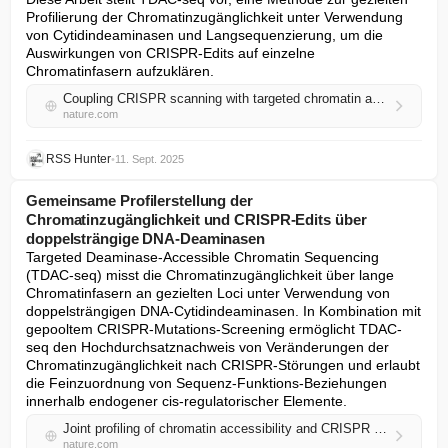
Profilierung der Chromatinzugänglichkeit unter Verwendung 
von Cytidindeaminasen und Langsequenzierung, um die 
Auswirkungen von CRISPR-Edits auf einzelne 
Chromatinfasern aufzuklären.
Coupling CRISPR scanning with targeted chromatin accessibility profiling using a double-stranded DNA deaminase
nature.com
RSS Hunter
•
11. Sept. 2025
Gemeinsame Profilerstellung der
Chromatinzugänglichkeit und CRISPR-Edits über
doppelsträngige DNA-Deaminasen
Targeted Deaminase-Accessible Chromatin Sequencing 
(TDAC-seq) misst die Chromatinzugänglichkeit über lange 
Chromatinfasern an gezielten Loci unter Verwendung von 
doppelsträngigen DNA-Cytidindeaminasen. In Kombination mit 
gepooltem CRISPR-Mutations-Screening ermöglicht TDAC-
seq den Hochdurchsatznachweis von Veränderungen der 
Chromatinzugänglichkeit nach CRISPR-Störungen und erlaubt 
die Feinzuordnung von Sequenz-Funktions-Beziehungen 
innerhalb endogener cis-regulatorischer Elemente.
Joint profiling of chromatin accessibility and CRISPR edits via double-stranded DNA deaminases
nature.com