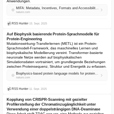
Anwendungen.
MIFA: Metadata, Incentives, Formats and Accessibility guidelines to improve the reuse of AI datasets for bioimage analysis
nature.com
RSS Hunter
•
15. Sept. 2025
Auf Biophysik basierende Protein-Sprachmodelle für
Protein-Engineering
Mutationswirkung-Transferlernen (METL) ist ein Protein-
Sprachmodell-Framework, das maschinelles Lernen und 
biophysikalische Modellierung vereint. Transformer-basierte 
neuronale Netze werden auf biophysikalischen 
Simulationsdaten vortrainiert, um grundlegende Beziehungen 
zwischen Proteinsequenz, Struktur und Energetik zu erfassen.
Biophysics-based protein language models for protein engineering
nature.com
RSS Hunter
•
11. Sept. 2025
Kopplung von CRISPR-Scanning mit gezielter
Profilerstellung der Chromatinzugänglichkeit unter
Verwendung einer doppelsträngigen DNA-Deaminase
Diese Arbeit stellt TDAC-seq vor, eine Methode zur gezielten 