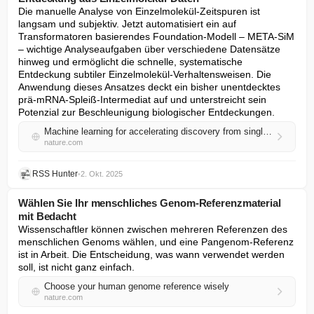
Die manuelle Analyse von Einzelmolekül-Zeitspuren ist 
langsam und subjektiv. Jetzt automatisiert ein auf 
Transformatoren basierendes Foundation-Modell – META-SiM 
– wichtige Analyseaufgaben über verschiedene Datensätze 
hinweg und ermöglicht die schnelle, systematische 
Entdeckung subtiler Einzelmolekül-Verhaltensweisen. Die 
Anwendung dieses Ansatzes deckt ein bisher unentdecktes 
prä-mRNA-Spleiß-Intermediat auf und unterstreicht sein 
Potenzial zur Beschleunigung biologischer Entdeckungen.
Machine learning for accelerating discovery from single-molecule data
nature.com
RSS Hunter
•
2. Okt. 2025
Wählen Sie Ihr menschliches Genom-Referenzmaterial
mit Bedacht
Wissenschaftler können zwischen mehreren Referenzen des 
menschlichen Genoms wählen, und eine Pangenom-Referenz 
ist in Arbeit. Die Entscheidung, was wann verwendet werden 
soll, ist nicht ganz einfach.
Choose your human genome reference wisely
nature.com