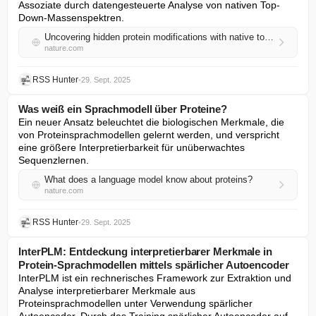
Assoziate durch datengesteuerte Analyse von nativen Top-
Down-Massenspektren.
Uncovering hidden protein modifications with native top-down mass spectrometry
nature.com
RSS Hunter
•
29. Sept. 2025
Was weiß ein Sprachmodell über Proteine?
Ein neuer Ansatz beleuchtet die biologischen Merkmale, die 
von Proteinsprachmodellen gelernt werden, und verspricht 
eine größere Interpretierbarkeit für unüberwachtes 
Sequenzlernen.
What does a language model know about proteins?
nature.com
RSS Hunter
•
29. Sept. 2025
InterPLM: Entdeckung interpretierbarer Merkmale in
Protein-Sprachmodellen mittels spärlicher Autoencoder
InterPLM ist ein rechnerisches Framework zur Extraktion und 
Analyse interpretierbarer Merkmale aus 
Proteinsprachmodellen unter Verwendung spärlicher 