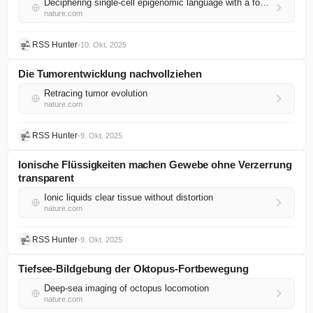
Deciphering single-cell epigenomic language with a foundation model
nature.com
RSS Hunter
•
10. Okt. 2025
Die Tumorentwicklung nachvollziehen
Retracing tumor evolution
nature.com
RSS Hunter
•
9. Okt. 2025
Ionische Flüssigkeiten machen Gewebe ohne Verzerrung
transparent
Ionic liquids clear tissue without distortion
nature.com
RSS Hunter
•
9. Okt. 2025
Tiefsee-Bildgebung der Oktopus-Fortbewegung
Deep-sea imaging of octopus locomotion
nature.com