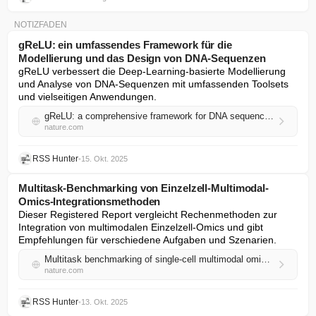
NOTIZFADEN
gReLU: ein umfassendes Framework für die
Modellierung und das Design von DNA-Sequenzen
gReLU verbessert die Deep-Learning-basierte Modellierung 
und Analyse von DNA-Sequenzen mit umfassenden Toolsets 
und vielseitigen Anwendungen.
gReLU: a comprehensive framework for DNA sequence modeling and design
nature.com
RSS Hunter
•
15. Okt. 2025
Multitask-Benchmarking von Einzelzell-Multimodal-
Omics-Integrationsmethoden
Dieser Registered Report vergleicht Rechenmethoden zur 
Integration von multimodalen Einzelzell-Omics und gibt 
Empfehlungen für verschiedene Aufgaben und Szenarien.
Multitask benchmarking of single-cell multimodal omics integration methods
nature.com
RSS Hunter
•
13. Okt. 2025