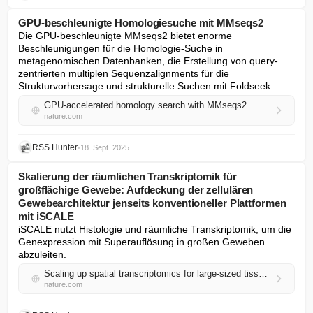
GPU-beschleunigte Homologiesuche mit MMseqs2
Die GPU-beschleunigte MMseqs2 bietet enorme 
Beschleunigungen für die Homologie-Suche in 
metagenomischen Datenbanken, die Erstellung von query-
zentrierten multiplen Sequenzalignments für die 
Strukturvorhersage und strukturelle Suchen mit Foldseek.
GPU-accelerated homology search with MMseqs2
nature.com
RSS Hunter
•
18. Sept. 2025
Skalierung der räumlichen Transkriptomik für
großflächige Gewebe: Aufdeckung der zellulären
Gewebearchitektur jenseits konventioneller Plattformen
mit iSCALE
iSCALE nutzt Histologie und räumliche Transkriptomik, um die 
Genexpression mit Superauflösung in großen Geweben 
abzuleiten.
Scaling up spatial transcriptomics for large-sized tissues: uncovering cellular-level tissue architecture beyond conventional platforms with iSCALE
nature.com