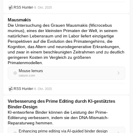
RSS Hunter
•
9. Okt. 2025
Mausmakis
Die Untersuchung des Grauen Mausmakis (Microcebus 
murinus), eines der kleinsten Primaten der Welt, in seinem 
natürlichen Lebensraum und im Labor liefert einzigartige 
Perspektiven auf die Evolution des Primatengehirns, die 
Kognition, das Altern und neurodegenerative Erkrankungen, 
und zwar in einem beschleunigten Zeitrahmen und zu deutlich 
geringeren Kosten im Vergleich zu größeren 
Primatenmodellen.
Mouse lemurs
nature.com
RSS Hunter
•
9. Okt. 2025
Verbesserung des Prime Editing durch KI-gestütztes
Binder-Design
KI-entworfene Binder können die Leistung der Prime-
Editierung verbessern, indem sie den DNA-Mismatch-
Reparaturweg hemmen.
Enhancing prime editing via AI-guided binder design