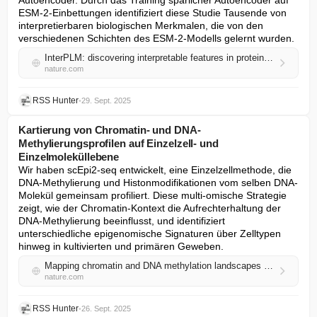
Autoencoder. Durch das Training spärlicher Autoencoder auf 
ESM-2-Einbettungen identifiziert diese Studie Tausende von 
interpretierbaren biologischen Merkmalen, die von den 
verschiedenen Schichten des ESM-2-Modells gelernt wurden.
InterPLM: discovering interpretable features in protein language models via sparse autoencoders
nature.com
RSS Hunter
•
29. Sept. 2025
Kartierung von Chromatin- und DNA-
Methylierungsprofilen auf Einzelzell- und
Einzelmoleküllebene
Wir haben scEpi2-seq entwickelt, eine Einzelzellmethode, die 
DNA-Methylierung und Histonmodifikationen vom selben DNA-
Molekül gemeinsam profiliert. Diese multi-omische Strategie 
zeigt, wie der Chromatin-Kontext die Aufrechterhaltung der 
DNA-Methylierung beeinflusst, und identifiziert 
unterschiedliche epigenomische Signaturen über Zelltypen 
hinweg in kultivierten und primären Geweben.
Mapping chromatin and DNA methylation landscapes at single-cell and single-molecule resolution
nature.com
RSS Hunter
•
26. Sept. 2025