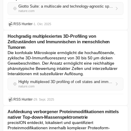
Giotto Suite: a multiscale and technology-agnostic spatial multiomics analysis ecosystem
nature.com
RSS Hunter
•
1. Okt. 2025
Hochgradig multiplexiertes 3D-Profiling von
Zellzuständen und Immunnischen in menschlichen
Tumoren
Die konfokale Mikroskopie ermöglicht die hochauflösende, 
zyklische 3D-Immunfluoreszenz von 30 bis 50 μm dicken 
Gewebeschnitten. Der Ansatz ermöglicht eine reichhaltige 
phänotypische Bewertung intakter Zellen und interzellulärer 
Interaktionen mit subzellulärer Auflösung.
Highly multiplexed 3D profiling of cell states and immune niches in human tumors
nature.com
RSS Hunter
•
29. Sept. 2025
Aufdeckung verborgener Proteinmodifikationen mittels
nativer Top-down-Massenspektrometrie
precisION entdeckt, lokalisiert und quantifiziert 
Proteinmodifikationen innerhalb komplexer Proteoform-