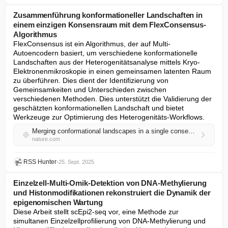
Zusammenführung konformationeller Landschaften in
einem einzigen Konsensraum mit dem FlexConsensus-
Algorithmus
FlexConsensus ist ein Algorithmus, der auf Multi-
Autoencodern basiert, um verschiedene konformationelle 
Landschaften aus der Heterogenitätsanalyse mittels Kryo-
Elektronenmikroskopie in einen gemeinsamen latenten Raum 
zu überführen. Dies dient der Identifizierung von 
Gemeinsamkeiten und Unterschieden zwischen 
verschiedenen Methoden. Dies unterstützt die Validierung der 
geschätzten konformationellen Landschaft und bietet 
Werkzeuge zur Optimierung des Heterogenitäts-Workflows.
Merging conformational landscapes in a single consensus space with FlexConsensus algorithm
nature.com
RSS Hunter
•
25. Sept. 2025
Einzelzell-Multi-Omik-Detektion von DNA-Methylierung
und Histonmodifikationen rekonstruiert die Dynamik der
epigenomischen Wartung
Diese Arbeit stellt scEpi2-seq vor, eine Methode zur 
simultanen Einzelzellprofilierung von DNA-Methylierung und 