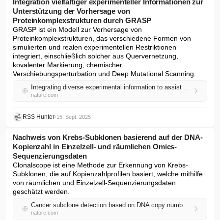
Integration vielfältiger experimenteller Informationen zur
Unterstützung der Vorhersage von
Proteinkomplexstrukturen durch GRASP
GRASP ist ein Modell zur Vorhersage von 
Proteinkomplexstrukturen, das verschiedene Formen von 
simulierten und realen experimentellen Restriktionen 
integriert, einschließlich solcher aus Quervernetzung, 
kovalenter Markierung, chemischer 
Verschiebungsperturbation und Deep Mutational Scanning.
Integrating diverse experimental information to assist protein complex structure prediction by GRASP
nature.com
RSS Hunter
•
15. Sept. 2025
Nachweis von Krebs-Subklonen basierend auf der DNA-
Kopienzahl in Einzelzell- und räumlichen Omics-
Sequenzierungsdaten
Clonalscope ist eine Methode zur Erkennung von Krebs-
Subklonen, die auf Kopienzahlprofilen basiert, welche mithilfe 
von räumlichen und Einzelzell-Sequenzierungsdaten 
geschätzt werden.
Cancer subclone detection based on DNA copy number in single-cell and spatial omic sequencing data
nature.com