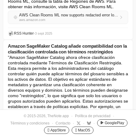
Rooms ML, consulte la tabla de Regiones de AWS. Para 
obtener más información, visite AWS Clean Rooms ML.
AWS Clean Rooms ML now supports redacted error log summaries
aws.amazon.com
RSS Hunter
•
3 sept 2025
Amazon SageMaker Catalog añade compatibilidad con la
clasificación controlada con términos restringidos
"Amazon SageMaker Catalog ahora ofrece clasificación 
controlada mediante Términos de Clasificación Restringida. 
Esta mejora permite a los administradores del catálogo 
controlar quién puede aplicar términos del glosario sensibles a 
los activos de datos. El objetivo es aplicar estándares de 
metadatos y garantizar una clasificación coherente en 
diversos equipos y dominios. Los términos pueden designarse 
como "restringidos", lo que significa que solo los usuarios o 
grupos autorizados pueden aplicarlos. Estas autorizaciones se 
establecen a través de políticas explícitas. Por ejemplo, un 
equipo de gobernanza de datos puede crear términos como 
© 2015-2026, TheNote.app
·
Política de privacidad
·
"Vendedor-MCF" o "PII" para reflejar las políticas de manejo 
de datos. Solo los miembros designados del proyecto, como 
GooglePlay
Términos y condiciones
·
Contacto
·
·
·
grupos de administradores de confianza, podrán entonces 
 AppStore
 MacOS
utilizar estos términos restringidos para la clasificación. Esto 