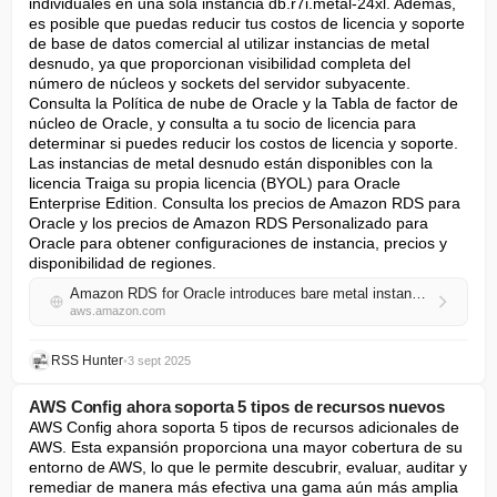
individuales en una sola instancia db.r7i.metal-24xl. Además, 
es posible que puedas reducir tus costos de licencia y soporte 
de base de datos comercial al utilizar instancias de metal 
desnudo, ya que proporcionan visibilidad completa del 
número de núcleos y sockets del servidor subyacente. 
Consulta la Política de nube de Oracle y la Tabla de factor de 
núcleo de Oracle, y consulta a tu socio de licencia para 
determinar si puedes reducir los costos de licencia y soporte. 
Las instancias de metal desnudo están disponibles con la 
licencia Traiga su propia licencia (BYOL) para Oracle 
Enterprise Edition. Consulta los precios de Amazon RDS para 
Oracle y los precios de Amazon RDS Personalizado para 
Oracle para obtener configuraciones de instancia, precios y 
disponibilidad de regiones.
Amazon RDS for Oracle introduces bare metal instances with 25% lower pricing compared to equivalent virtualized instances
aws.amazon.com
RSS Hunter
•
3 sept 2025
AWS Config ahora soporta 5 tipos de recursos nuevos
AWS Config ahora soporta 5 tipos de recursos adicionales de 
AWS. Esta expansión proporciona una mayor cobertura de su 
entorno de AWS, lo que le permite descubrir, evaluar, auditar y 
remediar de manera más efectiva una gama aún más amplia 