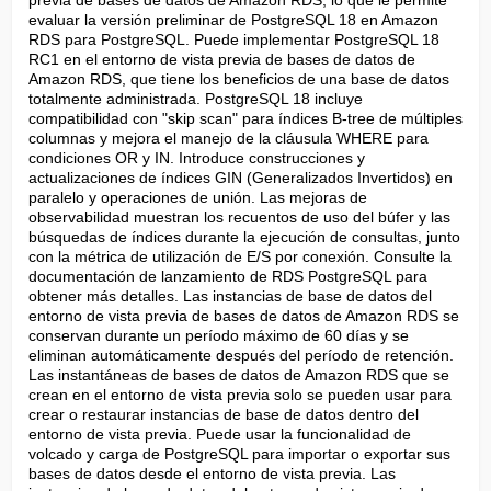
previa de bases de datos de Amazon RDS, lo que le permite 
evaluar la versión preliminar de PostgreSQL 18 en Amazon 
RDS para PostgreSQL. Puede implementar PostgreSQL 18 
RC1 en el entorno de vista previa de bases de datos de 
Amazon RDS, que tiene los beneficios de una base de datos 
totalmente administrada. PostgreSQL 18 incluye 
compatibilidad con "skip scan" para índices B-tree de múltiples 
columnas y mejora el manejo de la cláusula WHERE para 
condiciones OR y IN. Introduce construcciones y 
actualizaciones de índices GIN (Generalizados Invertidos) en 
paralelo y operaciones de unión. Las mejoras de 
observabilidad muestran los recuentos de uso del búfer y las 
búsquedas de índices durante la ejecución de consultas, junto 
con la métrica de utilización de E/S por conexión. Consulte la 
documentación de lanzamiento de RDS PostgreSQL para 
obtener más detalles. Las instancias de base de datos del 
entorno de vista previa de bases de datos de Amazon RDS se 
conservan durante un período máximo de 60 días y se 
eliminan automáticamente después del período de retención. 
Las instantáneas de bases de datos de Amazon RDS que se 
crean en el entorno de vista previa solo se pueden usar para 
crear o restaurar instancias de base de datos dentro del 
entorno de vista previa. Puede usar la funcionalidad de 
volcado y carga de PostgreSQL para importar o exportar sus 
bases de datos desde el entorno de vista previa. Las 