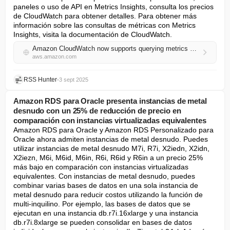
paneles o uso de API en Metrics Insights, consulta los precios 
de CloudWatch para obtener detalles. Para obtener más 
información sobre las consultas de métricas con Metrics 
Insights, visita la documentación de CloudWatch.
Amazon CloudWatch now supports querying metrics data up to two weeks old
aws.amazon.com
RSS Hunter
•
3 sept 2025
Amazon RDS para Oracle presenta instancias de metal
desnudo con un 25% de reducción de precio en
comparación con instancias virtualizadas equivalentes
Amazon RDS para Oracle y Amazon RDS Personalizado para 
Oracle ahora admiten instancias de metal desnudo. Puedes 
utilizar instancias de metal desnudo M7i, R7i, X2iedn, X2idn, 
X2iezn, M6i, M6id, M6in, R6i, R6id y R6in a un precio 25% 
más bajo en comparación con instancias virtualizadas 
equivalentes. Con instancias de metal desnudo, puedes 
combinar varias bases de datos en una sola instancia de 
metal desnudo para reducir costos utilizando la función de 
multi-inquilino. Por ejemplo, las bases de datos que se 
ejecutan en una instancia db.r7i.16xlarge y una instancia 
db.r7i.8xlarge se pueden consolidar en bases de datos 