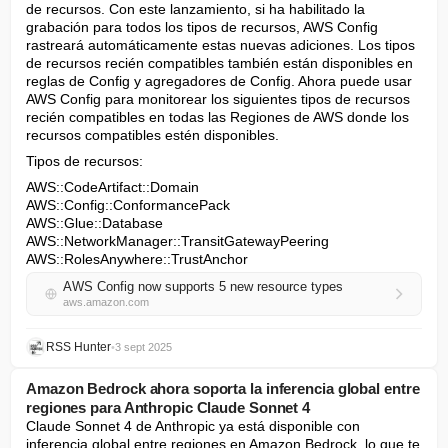
de recursos. Con este lanzamiento, si ha habilitado la 
grabación para todos los tipos de recursos, AWS Config 
rastreará automáticamente estas nuevas adiciones. Los tipos 
de recursos recién compatibles también están disponibles en 
reglas de Config y agregadores de Config. Ahora puede usar 
AWS Config para monitorear los siguientes tipos de recursos 
recién compatibles en todas las Regiones de AWS donde los 
recursos compatibles estén disponibles.
Tipos de recursos:
AWS::CodeArtifact::Domain

AWS::Config::ConformancePack

AWS::Glue::Database

AWS::NetworkManager::TransitGatewayPeering

AWS::RolesAnywhere::TrustAnchor
AWS Config now supports 5 new resource types
aws.amazon.com
RSS Hunter
•
3 sept 2025
Amazon Bedrock ahora soporta la inferencia global entre
regiones para Anthropic Claude Sonnet 4
Claude Sonnet 4 de Anthropic ya está disponible con 
inferencia global entre regiones en Amazon Bedrock, lo que te 