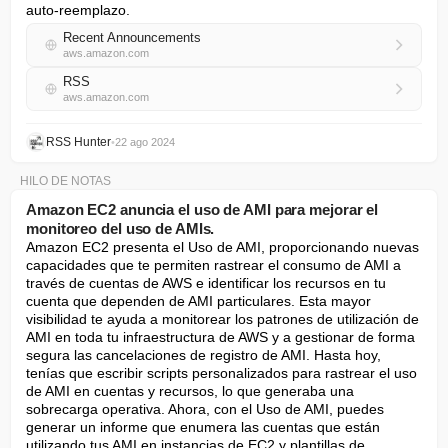
auto-reemplazo.
Recent Announcements
aws.amazon.com
RSS
aws.amazon.com
RSS Hunter
•
22 ago 2024
HILO DE NOTAS
Amazon EC2 anuncia el uso de AMI para mejorar el
monitoreo del uso de AMIs.
Amazon EC2 presenta el Uso de AMI, proporcionando nuevas 
capacidades que te permiten rastrear el consumo de AMI a 
través de cuentas de AWS e identificar los recursos en tu 
cuenta que dependen de AMI particulares. Esta mayor 
visibilidad te ayuda a monitorear los patrones de utilización de 
AMI en toda tu infraestructura de AWS y a gestionar de forma 
segura las cancelaciones de registro de AMI. Hasta hoy, 
tenías que escribir scripts personalizados para rastrear el uso 
de AMI en cuentas y recursos, lo que generaba una 
sobrecarga operativa. Ahora, con el Uso de AMI, puedes 
generar un informe que enumera las cuentas que están 
utilizando tus AMI en instancias de EC2 y plantillas de 