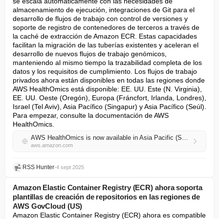
se escala automáticamente con las necesidades de 
almacenamiento de ejecución, integraciones de Git para el 
desarrollo de flujos de trabajo con control de versiones y 
soporte de registro de contenedores de terceros a través de 
la caché de extracción de Amazon ECR. Estas capacidades 
facilitan la migración de las tuberías existentes y aceleran el 
desarrollo de nuevos flujos de trabajo genómicos, 
manteniendo al mismo tiempo la trazabilidad completa de los 
datos y los requisitos de cumplimiento. Los flujos de trabajo 
privados ahora están disponibles en todas las regiones donde 
AWS HealthOmics está disponible: EE. UU. Este (N. Virginia), 
EE. UU. Oeste (Oregón), Europa (Fráncfort, Irlanda, Londres), 
Israel (Tel Aviv), Asia Pacífico (Singapur) y Asia Pacífico (Seúl). 
Para empezar, consulte la documentación de AWS 
HealthOmics.
AWS HealthOmics is now available in Asia Pacific (Seoul) Region
aws.amazon.com
RSS Hunter
•
4 sept 2025
Amazon Elastic Container Registry (ECR) ahora soporta
plantillas de creación de repositorios en las regiones de
AWS GovCloud (US)
Amazon Elastic Container Registry (ECR) ahora es compatible 