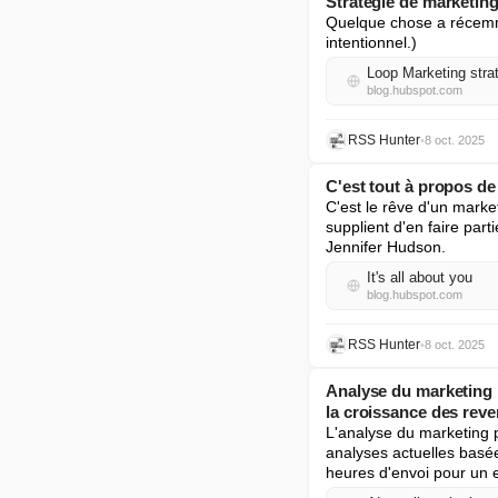
Stratégie de marketing
Quelque chose a récemme
intentionnel.)
Loop Marketing strat
blog.hubspot.com
RSS Hunter
•
8 oct. 2025
C'est tout à propos de 
C'est le rêve d'un mark
supplient d'en faire part
Jennifer Hudson.
It's all about you
blog.hubspot.com
RSS Hunter
•
8 oct. 2025
Analyse du marketing p
la croissance des rev
L'analyse du marketing p
analyses actuelles basées
heures d'envoi pour un 