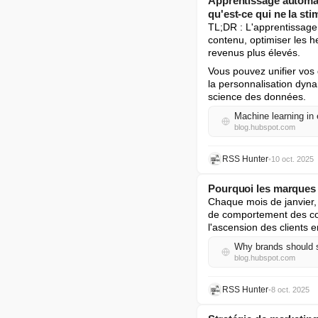
Apprentissage automati
qu'est-ce qui ne la sti
TL;DR : L'apprentissage 
contenu, optimiser les h
revenus plus élevés.
Vous pouvez unifier vos 
la personnalisation dyna
science des données.
Machine learning in
blog.hubspot.com
RSS Hunter
•
10 oct. 2025
Pourquoi les marques d
Chaque mois de janvier, 
de comportement des con
l'ascension des clients e
Why brands should s
blog.hubspot.com
RSS Hunter
•
8 oct. 2025