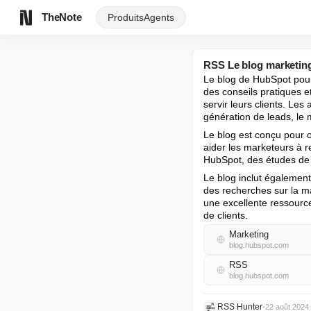
TheNote
Produits
Agents
RSS Le blog marketin
Le blog de HubSpot pour l
des conseils pratiques e
servir leurs clients. Les
génération de leads, le 
Le blog est conçu pour o
aider les marketeurs à re
HubSpot, des études de c
Le blog inclut également
des recherches sur la ma
une excellente ressource
de clients.
Marketing
blog.hubspot.com
RSS
blog.hubspot.com
RSS Hunter
•
22 août 2024