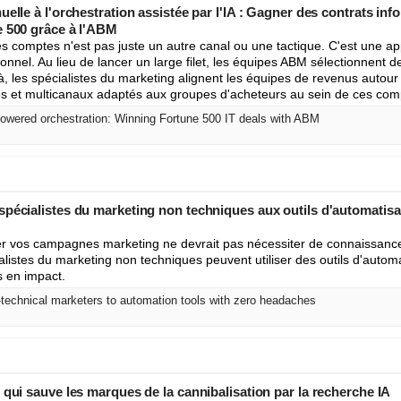
uelle à l'orchestration assistée par l'IA : Gagner des contrats in
e 500 grâce à l'ABM
s comptes n'est pas juste un autre canal ou une tactique. C'est une ap
tionnel. Au lieu de lancer un large filet, les équipes ABM sélectionnent d
là, les spécialistes du marketing alignent les équipes de revenus auto
és et multicanaux adaptés aux groupes d'acheteurs au sein de ces com
owered orchestration: Winning Fortune 500 IT deals with ABM
spécialistes du marketing non techniques aux outils d'automatis
orer vos campagnes marketing ne devrait pas nécessiter de connaissance
ialistes du marketing non techniques peuvent utiliser des outils d'automa
es en impact.
technical marketers to automation tools with zero headaches
 qui sauve les marques de la cannibalisation par la recherche IA