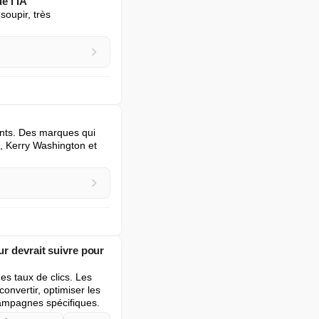
e l'IA
upir, très 
nts. Des marques qui 
n, Kerry Washington et 
ur devrait suivre pour
s taux de clics. Les 
nvertir, optimiser les 
ampagnes spécifiques.