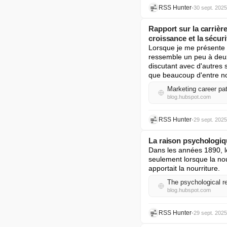
RSS Hunter
•
30 sept. 2025
Rapport sur la carrièr
croissance et la sécuri
Lorsque je me présente l
ressemble un peu à deux 
discutant avec d'autres 
que beaucoup d'entre no
Marketing career pat
blog.hubspot.com
RSS Hunter
•
29 sept. 2025
La raison psychologiqu
Dans les années 1890, l
seulement lorsque la nour
apportait la nourriture.
The psychological re
blog.hubspot.com
RSS Hunter
•
29 sept. 2025