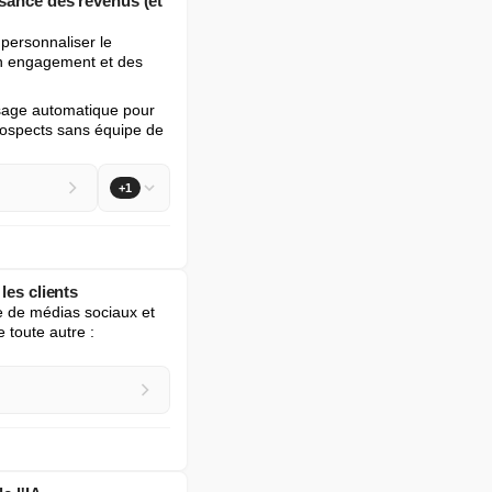
ssance des revenus (et
personnaliser le 
un engagement et des 
ssage automatique pour 
rospects sans équipe de 
+1
les clients
e de médias sociaux et 
oute autre : 