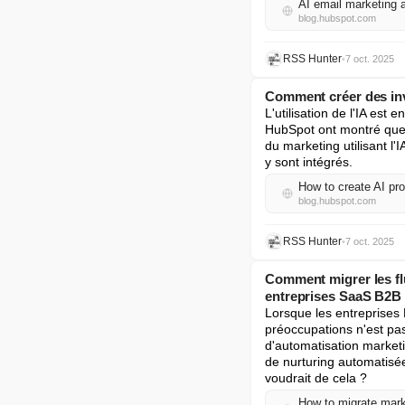
AI email marketing 
blog.hubspot.com
RSS Hunter
•
7 oct. 2025
Comment créer des invi
L'utilisation de l'IA est
HubSpot ont montré que 7
du marketing utilisant l'I
y sont intégrés.
How to create AI pr
blog.hubspot.com
RSS Hunter
•
7 oct. 2025
Comment migrer les flu
entreprises SaaS B2B
Lorsque les entreprises
préoccupations n'est pas
d'automatisation marketi
de nurturing automatisée
voudrait de cela ?
How to migrate mar