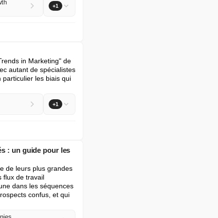
wth
+1
Trends in Marketing" de 
c autant de spécialistes 
articulier les biais qui 
+1
s : un guide pour les
 de leurs plus grandes 
lux de travail 
cune dans les séquences 
ospects confus, et qui 
nies