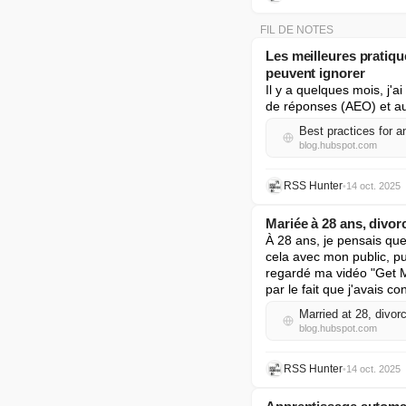
FIL DE NOTES
Les meilleures pratiq
peuvent ignorer
Il y a quelques mois, j'a
de réponses (AEO) et au
Best practices for 
blog.hubspot.com
RSS Hunter
•
14 oct. 2025
Mariée à 28 ans, divorc
À 28 ans, je pensais que j
cela avec mon public, pu
regardé ma vidéo "Get M
par le fait que j'avais 
Married at 28, divor
blog.hubspot.com
RSS Hunter
•
14 oct. 2025