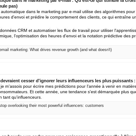
que dans le marketing par e-mail : Qu'est-ce qui stimule la croi
mule pas)
automatique dans le marketing par e-mail utilise des algorithmes pour 
eures d'envoi et prédire le comportement des clients, ce qui entraîne 
données CRM et automatiser les flux de travail pour utiliser l'apprenti
mique, l'optimisation des heures d'envoi et la notation prédictive des p
 email marketing: What drives revenue growth (and what doesn't)
evraient cesser d'ignorer leurs influenceurs les plus puissants : 
je m'assois pour écrire mes prédictions pour l'année à venir en matièr
sommateurs. Et cette année, une tendance s'est démarquée plus que t
n tant qu'influenceurs.
top overlooking their most powerful influencers: customers