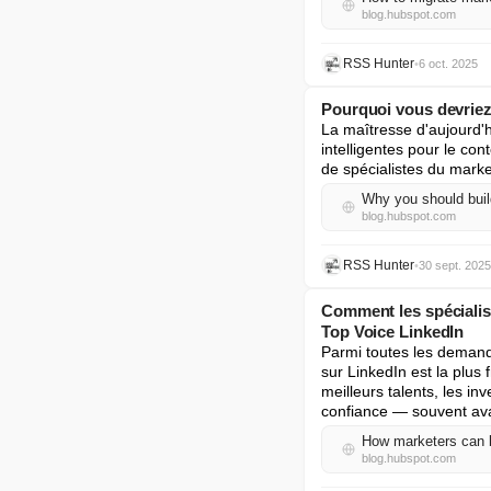
blog.hubspot.com
RSS Hunter
•
6 oct. 2025
Pourquoi vous devriez 
La maîtresse d'aujourd'h
intelligentes pour le con
de spécialistes du marke
Why you should buil
blog.hubspot.com
RSS Hunter
•
30 sept. 2025
Comment les spécialist
Top Voice LinkedIn
Parmi toutes les demande
sur LinkedIn est la plus 
meilleurs talents, les inv
confiance — souvent av
How marketers can b
blog.hubspot.com