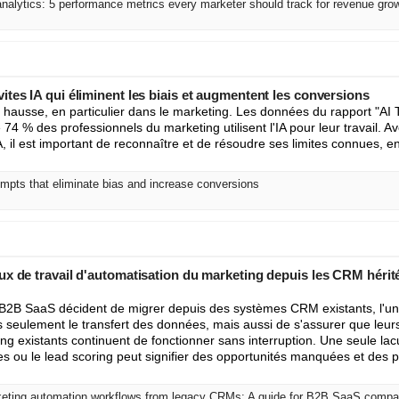
analytics: 5 performance metrics every marketer should track for revenue gro
tes IA qui éliminent les biais et augmentent les conversions
 en hausse, en particulier dans le marketing. Les données du rapport "AI 
4 % des professionnels du marketing utilisent l'IA pour leur travail. Ave
A, il est important de reconnaître et de résoudre ses limites connues, en p
ompts that eliminate bias and increase conversions
x de travail d'automatisation du marketing depuis les CRM hérité
 B2B SaaS décident de migrer depuis des systèmes CRM existants, l'une
 seulement le transfert des données, mais aussi de s'assurer que leurs f
ng existants continuent de fonctionner sans interruption. Une seule la
s ou le lead scoring peut signifier des opportunités manquées et des pr
keting automation workflows from legacy CRMs: A guide for B2B SaaS compa