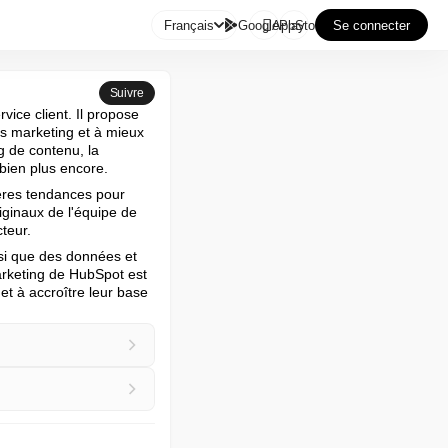

Français
GooglePlay
AppStore
Se connecter
Suivre
ice client. Il propose 
es marketing et à mieux 
g de contenu, la 
 bien plus encore.
ères tendances pour 
iginaux de l'équipe de 
teur.
si que des données et 
rketing de HubSpot est 
t à accroître leur base 