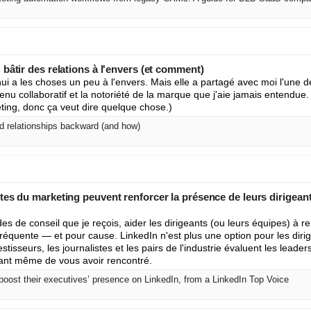
bâtir des relations à l'envers (et comment)
ui a les choses un peu à l'envers. Mais elle a partagé avec moi l'une des
tenu collaboratif et la notoriété de la marque que j'aie jamais entendue.
ting, donc ça veut dire quelque chose.)
d relationships backward (and how)
es du marketing peuvent renforcer la présence de leurs dirigeant
s de conseil que je reçois, aider les dirigeants (ou leurs équipes) à re
fréquente — et pour cause. LinkedIn n'est plus une option pour les dirige
estisseurs, les journalistes et les pairs de l'industrie évaluent les leaders
ant même de vous avoir rencontré.
oost their executives’ presence on LinkedIn, from a LinkedIn Top Voice