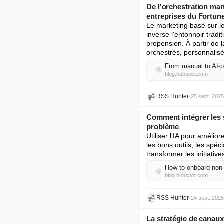
De l'orchestration man
entreprises du Fortun
Le marketing basé sur le
inverse l'entonnoir tradi
propension. À partir de 
orchestrés, personnalis
From manual to AI-p
blog.hubspot.com
RSS Hunter
•
25 sept. 2025
Comment intégrer les 
problème
Utiliser l'IA pour améli
les bons outils, les spéc
transformer les initiativ
How to onboard non-
blog.hubspot.com
RSS Hunter
•
24 sept. 2025
La stratégie de canaux