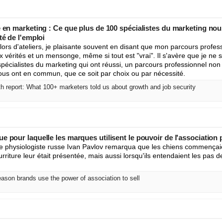
e en marketing : Ce que plus de 100 spécialistes du marketing nous
té de l'emploi
ors d'ateliers, je plaisante souvent en disant que mon parcours profes
vérités et un mensonge, même si tout est "vrai". Il s'avère que je ne su
spécialistes du marketing qui ont réussi, un parcours professionnel non 
us ont en commun, que ce soit par choix ou par nécessité.
h report: What 100+ marketers told us about growth and job security
e pour laquelle les marques utilisent le pouvoir de l'association
e physiologiste russe Ivan Pavlov remarqua que les chiens commençaien
riture leur était présentée, mais aussi lorsqu'ils entendaient les pas d
ason brands use the power of association to sell