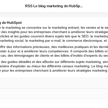
RSS Le blog marketing de HubSp...
g de HubSpot
e marketing se concentre sur le marketing entrant, les ventes et le serv
t des insights pour les entreprises cherchant à améliorer leurs stratégi
 articles et les guides couvrent divers sujets tels que le SEO, le marketin
marketing social, le marketing par e-mail, le commerce électronique, et
ffrir des informations précieuses, des meilleures pratiques et les derni
ster à jour et à améliorer leurs compétences. Il comporte des billets or
as, des témoignages de clients et des billets d'invités d'experts du sec
 des guides détaillés et des eBooks sur différents sujets marketing, ain
nière d'exploiter au mieux les différents canaux marketing. Le blog ma
 pour les entreprises cherchant à améliorer leurs stratégies marketing e