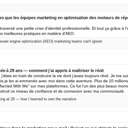
ues que les équipes marketing en optimisation des moteurs de ré
i traversé une petite crise d'identité professionnelle. Et tout ça grâce à l
x meilleures pratiques en matière d'AEO.
answer engine optimization (AEO) marketing teams can't ignore
ée à 29 ans — comment j'ai appris à maîtriser le récit
'étais en train de construire la vie dont j'avais toujours rêvé. Je me suis
is je les ai emmenés avec moi dans cette aventure. Plus de 10 millions
arried With Me" sur mes plateformes. Ce fut l'un des plus beaux momen
construit ce niveau de confiance et de connexion avec ma communauté.
cing at 29 — how I learned to own the narrative