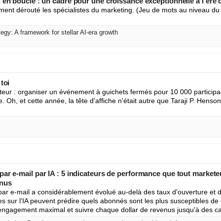
 en boucle : un cadre pour une croissance exceptionnelle à l'ère d
nt dérouté les spécialistes du marketing. (Jeu de mots au niveau du so
egy: A framework for stellar AI-era growth
toi
eteur : organiser un événement à guichets fermés pour 10 000 participa
ie. Oh, et cette année, la tête d'affiche n'était autre que Taraji P. Henso
ar e-mail par IA : 5 indicateurs de performance que tout markete
enus
ar e-mail a considérablement évolué au-delà des taux d'ouverture et de
 sur l'IA peuvent prédire quels abonnés sont les plus susceptibles de co
engagement maximal et suivre chaque dollar de revenus jusqu'à des c