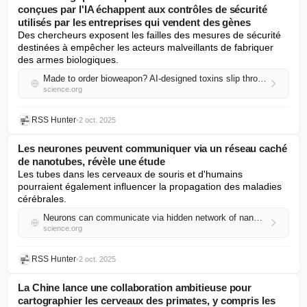
conçues par l'IA échappent aux contrôles de sécurité
utilisés par les entreprises qui vendent des gènes
Des chercheurs exposent les failles des mesures de sécurité 
destinées à empêcher les acteurs malveillants de fabriquer 
des armes biologiques.
Made to order bioweapon? AI-designed toxins slip through safety checks used by companies selling genes
science.org
RSS Hunter
•
2 oct. 2025
Les neurones peuvent communiquer via un réseau caché
de nanotubes, révèle une étude
Les tubes dans les cerveaux de souris et d'humains 
pourraient également influencer la propagation des maladies 
cérébrales.
Neurons can communicate via hidden network of nanotubes, study finds
science.org
RSS Hunter
•
2 oct. 2025
La Chine lance une collaboration ambitieuse pour
cartographier les cerveaux des primates, y compris les