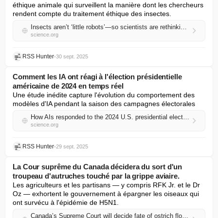
éthique animale qui surveillent la manière dont les chercheurs 
rendent compte du traitement éthique des insectes.
Insects aren’t ‘little robots’—so scientists are rethinking their welfare
science.org
RSS Hunter
•
30 sept. 2025
Comment les IA ont réagi à l'élection présidentielle
américaine de 2024 en temps réel
Une étude inédite capture l'évolution du comportement des 
modèles d'IA pendant la saison des campagnes électorales
How AIs responded to the 2024 U.S. presidential election—in real time
science.org
RSS Hunter
•
29 sept. 2025
La Cour suprême du Canada décidera du sort d'un
troupeau d'autruches touché par la grippe aviaire.
Les agriculteurs et les partisans — y compris RFK Jr. et le Dr 
Oz — exhortent le gouvernement à épargner les oiseaux qui 
ont survécu à l'épidémie de H5N1.
Canada’s Supreme Court will decide fate of ostrich flock hit by bird flu