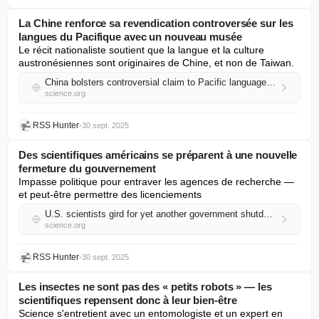
La Chine renforce sa revendication controversée sur les
langues du Pacifique avec un nouveau musée
Le récit nationaliste soutient que la langue et la culture 
austronésiennes sont originaires de Chine, et non de Taiwan.
China bolsters controversial claim to Pacific languages with new museum
science.org
RSS Hunter
•
30 sept. 2025
Des scientifiques américains se préparent à une nouvelle
fermeture du gouvernement
Impasse politique pour entraver les agences de recherche — 
et peut-être permettre des licenciements
U.S. scientists gird for yet another government shutdown
science.org
RSS Hunter
•
30 sept. 2025
Les insectes ne sont pas des « petits robots » — les
scientifiques repensent donc à leur bien-être
Science s'entretient avec un entomologiste et un expert en 