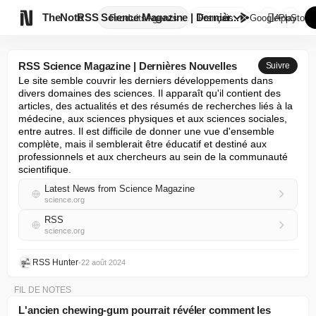

TheNote
RSS Science Magazine | Dernièr...
Produits
Agents
Français
GooglePlay
AppStore
RSS Science Magazine | Dernières Nouvelles
Suivre
Le site semble couvrir les derniers développements dans 
divers domaines des sciences. Il apparaît qu'il contient des 
articles, des actualités et des résumés de recherches liés à la 
médecine, aux sciences physiques et aux sciences sociales, 
entre autres. Il est difficile de donner une vue d'ensemble 
complète, mais il semblerait être éducatif et destiné aux 
professionnels et aux chercheurs au sein de la communauté 
scientifique.
Latest News from Science Magazine
science.org
RSS
science.org
RSS Hunter
•
22 août 2024
FIL DE NOTES
L'ancien chewing-gum pourrait révéler comment les