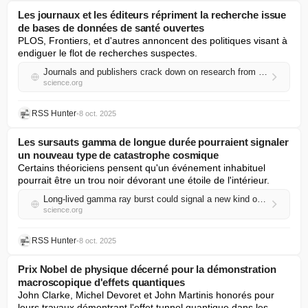
Les journaux et les éditeurs répriment la recherche issue
de bases de données de santé ouvertes
PLOS, Frontiers, et d'autres annoncent des politiques visant à 
endiguer le flot de recherches suspectes.
Journals and publishers crack down on research from open health data sets
science.org
RSS Hunter
•
8 oct. 2025
Les sursauts gamma de longue durée pourraient signaler
un nouveau type de catastrophe cosmique
Certains théoriciens pensent qu'un événement inhabituel 
pourrait être un trou noir dévorant une étoile de l'intérieur.
Long-lived gamma ray burst could signal a new kind of cosmic catastrophe
science.org
RSS Hunter
•
8 oct. 2025
Prix Nobel de physique décerné pour la démonstration
macroscopique d'effets quantiques
John Clarke, Michel Devoret et John Martinis honorés pour 
leurs travaux démontrant l'effet tunnel quantique dans les 