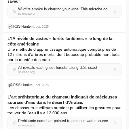
saveur.
Wildfire smoke is charring your wine. This microbe could help
science.org
RSS Hunter
•
1 oct. 2025
L'IA révèle de vastes « forêts fantômes » le long de la
côte américaine
Une méthode d'apprentissage automatique compte près de 
12 millions d'arbres morts, dont beaucoup probablement tués 
par la montée des eaux.
AI reveals vast ‘ghost forests’ along U.S. coast
science.org
RSS Hunter
•
1 oct. 2025
L'art préhistorique du chameau indiquait de précieuses
sources d'eau dans le désert d'Arabie.
Les chasseurs-cueilleurs auraient pu utiliser les gravures pour 
trouver de l'eau il y a 12 000 ans.
Prehistoric camel art pointed to precious water sources in the Arabian Desert
science.org