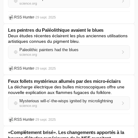
science.org
RSS Hunter
•
29 sept. 2025
Les peintres du Paléolithique avaient le blues
Deux études récentes éclairent les plus anciennes utilisations 
artistiques connues du pigment bleu.
Paleolithic painters had the blues
science.org
RSS Hunter
•
29 sept. 2025
Feux follets mystérieux allumés par des micro-éclairs
La décharge électrique des bulles microscopiques offre une 
nouvelle explication aux flammes fugaces du folklore.
Mysterious will-o’-the-wisps ignited by microlightning
science.org
RSS Hunter
•
29 sept. 2025
«Complètement brisé». Les changements apportés à la