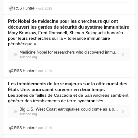
RSS Hunter
•
7 oct. 2025
Prix Nobel de médecine pour les chercheurs qui ont
découvert les gardes de sécurité du système immunitaire
Mary Brunkow, Fred Ramsdell, Shimon Sakaguchi honorés 
pour leurs recherches sur la « tolérance immunitaire 
périphérique »
Medicine Nobel for researchers who discovered immune system's security guards
science.org
RSS Hunter
•
6 oct. 2025
Les tremblements de terre majeurs sur la côte ouest des
États-Unis pourraient survenir en deux temps
Les zones de failles de Cascadia et de San Andreas semblent 
générer des tremblements de terre synchronisés
Big U.S. West Coast earthquakes could come as a one-two punch
science.org
RSS Hunter
•
6 oct. 2025