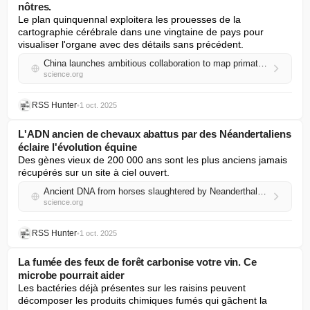
nôtres.
Le plan quinquennal exploitera les prouesses de la 
cartographie cérébrale dans une vingtaine de pays pour 
visualiser l'organe avec des détails sans précédent.
China launches ambitious collaboration to map primate brains—including ours
science.org
RSS Hunter
•
1 oct. 2025
L'ADN ancien de chevaux abattus par des Néandertaliens
éclaire l'évolution équine
Des gènes vieux de 200 000 ans sont les plus anciens jamais 
récupérés sur un site à ciel ouvert.
Ancient DNA from horses slaughtered by Neanderthals sheds light on equine evolution
science.org
RSS Hunter
•
1 oct. 2025
La fumée des feux de forêt carbonise votre vin. Ce
microbe pourrait aider
Les bactéries déjà présentes sur les raisins peuvent 
décomposer les produits chimiques fumés qui gâchent la 