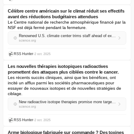
Célèbre centre américain sur le climat réduit ses effectifs
avant des réductions budgétaires attendues
Le Centre national de recherche atmosphérique financé par la 
NSF est déjà fermé pendant la fermeture.
Renowned U.S. climate center trims staff ahead of expected budget cuts
science.org
RSS Hunter
•
2 oct. 2025
Les nouvelles thérapies isotopiques radioactives
promettent des attaques plus ciblées contre le cancer.
Les récents succès cliniques, ainsi que les bénéfices, ont 
incité un afflux parmi les sociétés pharmaceutiques pour 
essayer de nouveaux isotopes et de nouvelles stratégies de 
ciblage.
New radioactive isotope therapies promise more targeted attacks on cancer
science.org
RSS Hunter
•
2 oct. 2025
Arme biologique fabriquée sur commande ? Des toxines