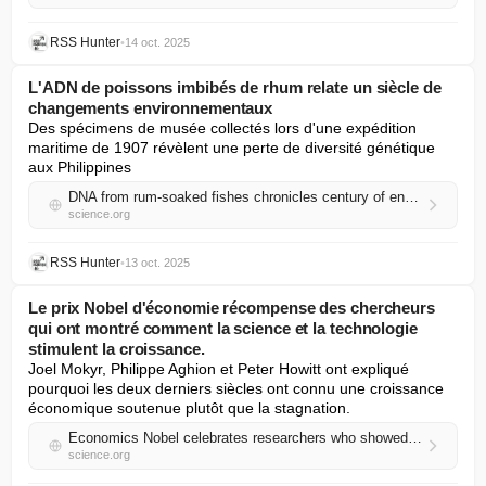
RSS Hunter
•
14 oct. 2025
L'ADN de poissons imbibés de rhum relate un siècle de
changements environnementaux
Des spécimens de musée collectés lors d'une expédition 
maritime de 1907 révèlent une perte de diversité génétique 
aux Philippines
DNA from rum-soaked fishes chronicles century of environmental change
science.org
RSS Hunter
•
13 oct. 2025
Le prix Nobel d'économie récompense des chercheurs
qui ont montré comment la science et la technologie
stimulent la croissance.
Joel Mokyr, Philippe Aghion et Peter Howitt ont expliqué 
pourquoi les deux derniers siècles ont connu une croissance 
économique soutenue plutôt que la stagnation.
Economics Nobel celebrates researchers who showed how science and technology drives growth
science.org