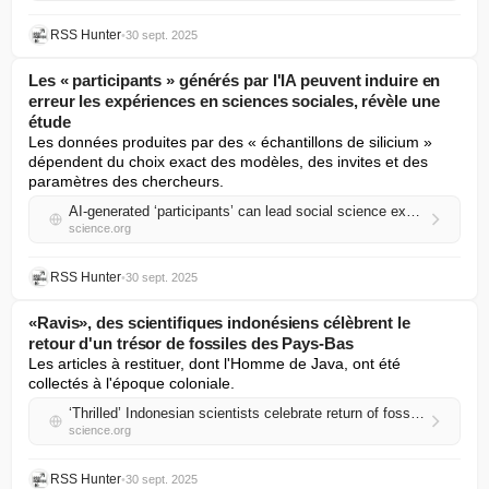
RSS Hunter
•
30 sept. 2025
Les « participants » générés par l'IA peuvent induire en
erreur les expériences en sciences sociales, révèle une
étude
Les données produites par des « échantillons de silicium » 
dépendent du choix exact des modèles, des invites et des 
paramètres des chercheurs.
AI-generated ‘participants’ can lead social science experiments astray, study finds
science.org
RSS Hunter
•
30 sept. 2025
«Ravis», des scientifiques indonésiens célèbrent le
retour d'un trésor de fossiles des Pays-Bas
Les articles à restituer, dont l'Homme de Java, ont été 
collectés à l'époque coloniale.
‘Thrilled’ Indonesian scientists celebrate return of fossil trove from the Netherlands
science.org
RSS Hunter
•
30 sept. 2025