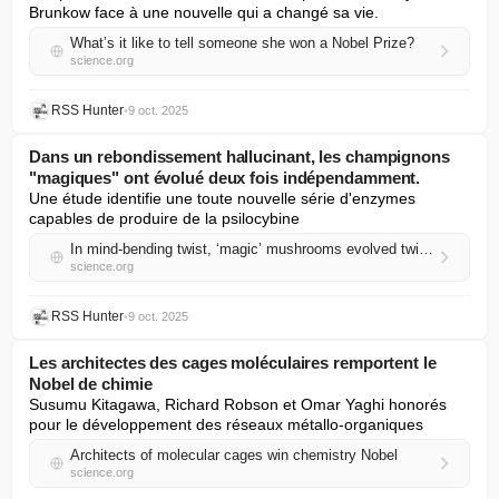
Brunkow face à une nouvelle qui a changé sa vie.
What’s it like to tell someone she won a Nobel Prize?
science.org
RSS Hunter
•
9 oct. 2025
Dans un rebondissement hallucinant, les champignons
"magiques" ont évolué deux fois indépendamment.
Une étude identifie une toute nouvelle série d'enzymes 
capables de produire de la psilocybine
In mind-bending twist, ‘magic’ mushrooms evolved twice independently
science.org
RSS Hunter
•
9 oct. 2025
Les architectes des cages moléculaires remportent le
Nobel de chimie
Susumu Kitagawa, Richard Robson et Omar Yaghi honorés 
pour le développement des réseaux métallo-organiques
Architects of molecular cages win chemistry Nobel
science.org