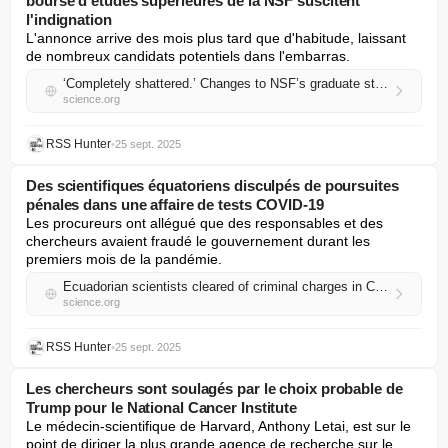
bourse d'études supérieures de la NSF suscitent
l'indignation
L'annonce arrive des mois plus tard que d'habitude, laissant 
de nombreux candidats potentiels dans l'embarras.
‘Completely shattered.’ Changes to NSF’s graduate student fellowship spur outcry
science.org
RSS Hunter
•
25 sept. 2025
Des scientifiques équatoriens disculpés de poursuites
pénales dans une affaire de tests COVID-19
Les procureurs ont allégué que des responsables et des 
chercheurs avaient fraudé le gouvernement durant les 
premiers mois de la pandémie.
Ecuadorian scientists cleared of criminal charges in COVID-19 testing case
science.org
RSS Hunter
•
25 sept. 2025
Les chercheurs sont soulagés par le choix probable de
Trump pour le National Cancer Institute
Le médecin-scientifique de Harvard, Anthony Letai, est sur le 
point de diriger la plus grande agence de recherche sur le 