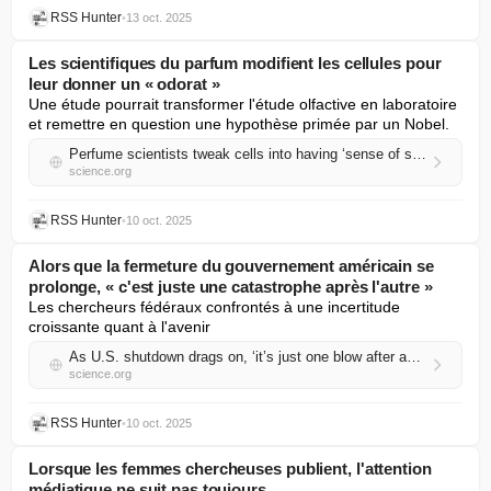
RSS Hunter
•
13 oct. 2025
Les scientifiques du parfum modifient les cellules pour
leur donner un « odorat »
Une étude pourrait transformer l'étude olfactive en laboratoire 
et remettre en question une hypothèse primée par un Nobel.
Perfume scientists tweak cells into having ‘sense of smell’
science.org
RSS Hunter
•
10 oct. 2025
Alors que la fermeture du gouvernement américain se
prolonge, « c'est juste une catastrophe après l'autre »
Les chercheurs fédéraux confrontés à une incertitude 
croissante quant à l'avenir
As U.S. shutdown drags on, ‘it’s just one blow after another’
science.org
RSS Hunter
•
10 oct. 2025
Lorsque les femmes chercheuses publient, l'attention
médiatique ne suit pas toujours.