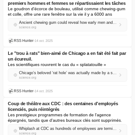
premiers hommes et femmes se répartissaient les tâches
Le goudron d'écorce de bouleau, utilisé comme chewing-gum 
et colle, offre une rare fenêtre sur la vie il y a 6000 ans
Ancient chewing gum could reveal how early men and women split up their chores
science.org
RSS Hunter
•
14 oct. 2025
Le "trou à rats" bien-aimé de Chicago a en fait été fait par
un écureuil.
Les scientifiques rouvrent le cas du « splatatouille »
Chicago’s beloved ‘rat hole’ was actually made by a squirrel
science.org
RSS Hunter
•
14 oct. 2025
Coup de théâtre aux CDC : des centaines d'employés
licenciés, puis réintégrés
Les prestigieux programmes de formation de l'agence 
épargnés, tandis que d'autres bureaux clés sont supprimés.
Whiplash at CDC as hundreds of employees are terminated, then reinstated
science.org