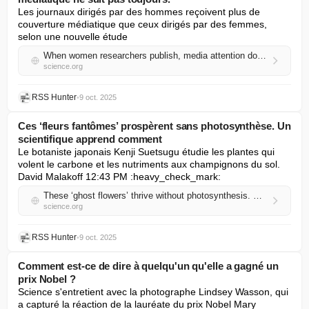
Les journaux dirigés par des hommes reçoivent plus de 
couverture médiatique que ceux dirigés par des femmes, 
selon une nouvelle étude
When women researchers publish, media attention doesn’t always follow
science.org
RSS Hunter
•
9 oct. 2025
Ces ‘fleurs fantômes’ prospèrent sans photosynthèse. Un
scientifique apprend comment
Le botaniste japonais Kenji Suetsugu étudie les plantes qui 
volent le carbone et les nutriments aux champignons du sol. 
David Malakoff 12:43 PM :heavy_check_mark:
These ‘ghost flowers’ thrive without photosynthesis. One scientist is learning how
science.org
RSS Hunter
•
9 oct. 2025
Comment est-ce de dire à quelqu'un qu'elle a gagné un
prix Nobel ?
Science s'entretient avec la photographe Lindsey Wasson, qui 
a capturé la réaction de la lauréate du prix Nobel Mary 