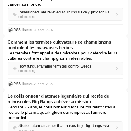
cancer au monde.
Researchers are relieved at Trump’s likely pick for National Cancer Institute
science.org
RSS Hunter
•
25 sept. 2025
Comment les termites cultivateurs de champignons
contrôlent les mauvaises herbes
Les termites font appel à des microbes pour défendre leurs 
cultures contre les champignons indésirables.
How fungus-farming termites control weeds
science.org
RSS Hunter
•
25 sept. 2025
Le collisionneur d'atomes légendaire qui recrée de
minuscules Big Bangs achève sa mission.
Pendant 26 ans, le collisionneur d'ions lourds relativistes a 
recréé le plasma quark-gluon qui remplissait l'univers 
primordial.
Storied atom-smasher that makes tiny Big Bangs wraps up mission
science.org