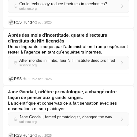
Could technology reduce fractures in racehorses?
science.org
RSS Hunter
•
2 oct. 2025
Après des mois d'incertitude, quatre directeurs
d'instituts du NIH licenciés
Deux dirigeants limogés par l'administration Trump espéraient 
rester à l'agence en tant qu'enquêteurs internes.
After months in limbo, four NIH institute directors fired
science.org
RSS Hunter
•
2 oct. 2025
Jane Goodall, célèbre primatologue, a changé notre
façon de penser aux grands singes.
La scientifique et conservatrice a fait sensation avec ses 
observations et son plaidoyer.
Jane Goodall, famed primatologist, changed the way we thought about apes
science.org
RSS Hunter
•
2 oct. 2025