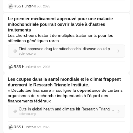
RSS Hunter
•
8 oct. 2025
Le premier médicament approuvé pour une maladie
mitochondriale pourrait ouvrir la voie à d'autres
traitements
Les chercheurs testent de multiples traitements pour les 
affections génétiques rares.
First approved drug for mitochondrial disease could pave way for more treatments
science.org
RSS Hunter
•
8 oct. 2025
Les coupes dans la santé mondiale et le climat frappent
durement le Research Triangle Institute.
« Déculottée financière » souligne la dépendance de certains 
organismes de recherche indépendants à l'égard des 
financements fédéraux
Cuts in global health and climate hit Research Triangle Institute hard
science.org
RSS Hunter
•
8 oct. 2025