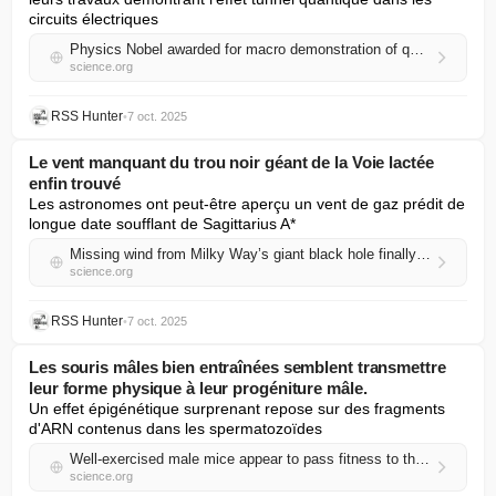
circuits électriques
Physics Nobel awarded for macro demonstration of quantum effects
science.org
RSS Hunter
•
7 oct. 2025
Le vent manquant du trou noir géant de la Voie lactée
enfin trouvé
Les astronomes ont peut-être aperçu un vent de gaz prédit de 
longue date soufflant de Sagittarius A*
Missing wind from Milky Way’s giant black hole finally found
science.org
RSS Hunter
•
7 oct. 2025
Les souris mâles bien entraînées semblent transmettre
leur forme physique à leur progéniture mâle.
Un effet épigénétique surprenant repose sur des fragments 
d'ARN contenus dans les spermatozoïdes
Well-exercised male mice appear to pass fitness to their male offspring
science.org