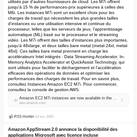
utilisés par d'autres fournisseurs de cloud. Les M7i offrent 
jusqu'à 15 % de performances-prix supérieures à celles des 
M6i. Les instances M7i sont un excellent choix pour les 
charges de travail qui nécessitent les plus grandes tailles 
d'instances ou une utilisation intensive et continue du 
processeur, telles que les serveurs de jeux, l'apprentissage 
automatique (ML) basé sur le processeur et le streaming 
vidéo. Les M7i offrent des tailles d'instances plus importantes, 
jusqu'à 48xlarge, et deux tailles bare metal (metal-24xl, metal-
48xl). Ces tailles bare metal prennent en charge les 
accélérateurs Intel intégrés : Data Streaming Accelerator, In-
Memory Analytics Accelerator et QuickAssist Technology, qui 
sont utilisés pour faciliter le déchargement et l'accélération 
efficaces des opérations de données et optimiser les 
performances des charges de travail. Pour en savoir plus, 
consultez Instances Amazon EC2 M7i. Pour commencer, 
consultez la console de gestion AWS.
Amazon EC2 M7i instances are now available in the Europe (Milan) Region
aws.amazon.com
RSS Hunter
•
14 oct. 2025
Amazon AppStream 2.0 annonce la disponibilité des
applications Microsoft avec licence incluse