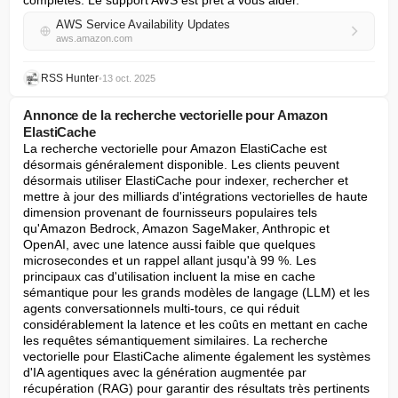
complètes. Le support AWS est prêt à vous aider.
AWS Service Availability Updates
aws.amazon.com
RSS Hunter
•
13 oct. 2025
Annonce de la recherche vectorielle pour Amazon
ElastiCache
La recherche vectorielle pour Amazon ElastiCache est 
désormais généralement disponible. Les clients peuvent 
désormais utiliser ElastiCache pour indexer, rechercher et 
mettre à jour des milliards d'intégrations vectorielles de haute 
dimension provenant de fournisseurs populaires tels 
qu'Amazon Bedrock, Amazon SageMaker, Anthropic et 
OpenAI, avec une latence aussi faible que quelques 
microsecondes et un rappel allant jusqu'à 99 %. Les 
principaux cas d'utilisation incluent la mise en cache 
sémantique pour les grands modèles de langage (LLM) et les 
agents conversationnels multi-tours, ce qui réduit 
considérablement la latence et les coûts en mettant en cache 
les requêtes sémantiquement similaires. La recherche 
vectorielle pour ElastiCache alimente également les systèmes 
d'IA agentiques avec la génération augmentée par 
récupération (RAG) pour garantir des résultats très pertinents 