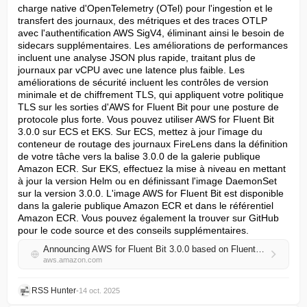
charge native d'OpenTelemetry (OTel) pour l'ingestion et le 
transfert des journaux, des métriques et des traces OTLP 
avec l'authentification AWS SigV4, éliminant ainsi le besoin de 
sidecars supplémentaires. Les améliorations de performances 
incluent une analyse JSON plus rapide, traitant plus de 
journaux par vCPU avec une latence plus faible. Les 
améliorations de sécurité incluent les contrôles de version 
minimale et de chiffrement TLS, qui appliquent votre politique 
TLS sur les sorties d'AWS for Fluent Bit pour une posture de 
protocole plus forte. Vous pouvez utiliser AWS for Fluent Bit 
3.0.0 sur ECS et EKS. Sur ECS, mettez à jour l'image du 
conteneur de routage des journaux FireLens dans la définition 
de votre tâche vers la balise 3.0.0 de la galerie publique 
Amazon ECR. Sur EKS, effectuez la mise à niveau en mettant 
à jour la version Helm ou en définissant l'image DaemonSet 
sur la version 3.0.0. L'image AWS for Fluent Bit est disponible 
dans la galerie publique Amazon ECR et dans le référentiel 
Amazon ECR. Vous pouvez également la trouver sur GitHub 
pour le code source et des conseils supplémentaires.
Announcing AWS for Fluent Bit 3.0.0 based on Fluent Bit 4.1.0
aws.amazon.com
RSS Hunter
•
14 oct. 2025