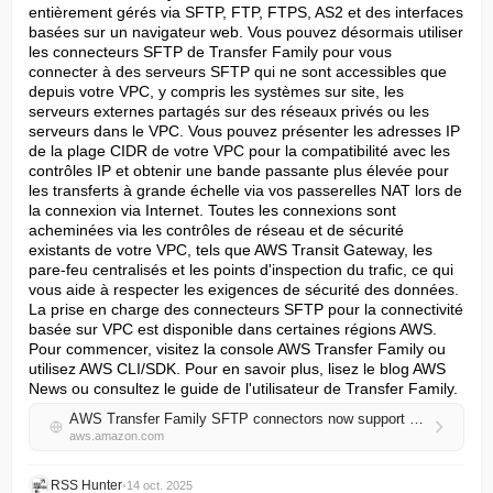
entièrement gérés via SFTP, FTP, FTPS, AS2 et des interfaces 
basées sur un navigateur web. Vous pouvez désormais utiliser 
les connecteurs SFTP de Transfer Family pour vous 
connecter à des serveurs SFTP qui ne sont accessibles que 
depuis votre VPC, y compris les systèmes sur site, les 
serveurs externes partagés sur des réseaux privés ou les 
serveurs dans le VPC. Vous pouvez présenter les adresses IP 
de la plage CIDR de votre VPC pour la compatibilité avec les 
contrôles IP et obtenir une bande passante plus élevée pour 
les transferts à grande échelle via vos passerelles NAT lors de 
la connexion via Internet. Toutes les connexions sont 
acheminées via les contrôles de réseau et de sécurité 
existants de votre VPC, tels que AWS Transit Gateway, les 
pare-feu centralisés et les points d'inspection du trafic, ce qui 
vous aide à respecter les exigences de sécurité des données. 
La prise en charge des connecteurs SFTP pour la connectivité 
basée sur VPC est disponible dans certaines régions AWS. 
Pour commencer, visitez la console AWS Transfer Family ou 
utilisez AWS CLI/SDK. Pour en savoir plus, lisez le blog AWS 
News ou consultez le guide de l'utilisateur de Transfer Family.
AWS Transfer Family SFTP connectors now support VPC-based connectivity
aws.amazon.com
RSS Hunter
•
14 oct. 2025