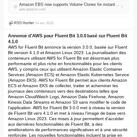
Amazon EBS now supports Volume Clones for instant volume copies
aws.amazon.com
RSS Hunter
•
14 oct. 2025
Annonce d'AWS pour Fluent Bit 3.0.0 basé sur Fluent Bit
4.1.0
AWS for Fluent Bit annonce la version 3.0.0, basée sur Fluent 
Bit version 4.1.0 et Amazon Linux 2023. La journalisation des 
conteneurs utilisant AWS for Fluent Bit est désormais plus 
performante et plus riche en fonctionnalités pour les clients 
AWS, y compris ceux qui utilisent Amazon Elastic Container 
Services (Amazon ECS) et Amazon Elastic Kubernetes Service 
(Amazon EKS). AWS for Fluent Bit permet aux clients Amazon 
ECS et Amazon EKS de collecter, traiter et acheminer les 
journaux des conteneurs vers des destinations telles que 
Amazon CloudWatch Logs, Amazon Data Firehose, Amazon 
Kinesis Data Streams et Amazon S3 sans modifier le code de 
l'application. AWS for Fluent Bit 3.0.0 met à niveau la version 
de Fluent Bit vers 4.1.0 et met à niveau l'image de base vers 
Amazon Linux 2023. Ces mises à jour permettent d'accéder 
aux dernières fonctionnalités de Fluent Bit, à des 
améliorations de performances significatives et à une sécurité 
renforcée. Les nouvelles fonctionnalités incluent la prise en 