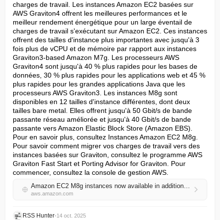
charges de travail. Les instances Amazon EC2 basées sur 
AWS Graviton4 offrent les meilleures performances et le 
meilleur rendement énergétique pour un large éventail de 
charges de travail s'exécutant sur Amazon EC2. Ces instances 
offrent des tailles d'instance plus importantes avec jusqu'à 3 
fois plus de vCPU et de mémoire par rapport aux instances 
Graviton3-based Amazon M7g. Les processeurs AWS 
Graviton4 sont jusqu'à 40 % plus rapides pour les bases de 
données, 30 % plus rapides pour les applications web et 45 % 
plus rapides pour les grandes applications Java que les 
processeurs AWS Graviton3. Les instances M8g sont 
disponibles en 12 tailles d'instance différentes, dont deux 
tailles bare metal. Elles offrent jusqu'à 50 Gbit/s de bande 
passante réseau améliorée et jusqu'à 40 Gbit/s de bande 
passante vers Amazon Elastic Block Store (Amazon EBS). 
Pour en savoir plus, consultez Instances Amazon EC2 M8g. 
Pour savoir comment migrer vos charges de travail vers des 
instances basées sur Graviton, consultez le programme AWS 
Graviton Fast Start et Porting Advisor for Graviton. Pour 
commencer, consultez la console de gestion AWS.
Amazon EC2 M8g instances now available in additional regions
aws.amazon.com
RSS Hunter
•
14 oct. 2025