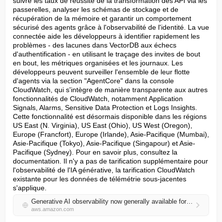
suivre les taux de réussite de la transformation des API via les 
passerelles, analyser les schémas de stockage et de 
récupération de la mémoire et garantir un comportement 
sécurisé des agents grâce à l'observabilité de l'identité. La vue 
connectée aide les développeurs à identifier rapidement les 
problèmes - des lacunes dans VectorDB aux échecs 
d'authentification - en utilisant le traçage des invites de bout 
en bout, les métriques organisées et les journaux. Les 
développeurs peuvent surveiller l'ensemble de leur flotte 
d'agents via la section "AgentCore" dans la console 
CloudWatch, qui s'intègre de manière transparente aux autres 
fonctionnalités de CloudWatch, notamment Application 
Signals, Alarms, Sensitive Data Protection et Logs Insights. 
Cette fonctionnalité est désormais disponible dans les régions 
US East (N. Virginia), US East (Ohio), US West (Oregon), 
Europe (Francfort), Europe (Irlande), Asie-Pacifique (Mumbai), 
Asie-Pacifique (Tokyo), Asie-Pacifique (Singapour) et Asie-
Pacifique (Sydney). Pour en savoir plus, consultez la 
documentation. Il n'y a pas de tarification supplémentaire pour 
l'observabilité de l'IA générative, la tarification CloudWatch 
existante pour les données de télémétrie sous-jacentes 
s'applique.
Generative AI observability now generally available for Amazon CloudWatch
aws.amazon.com