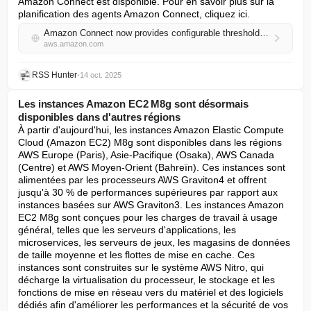
Amazon Connect est disponible. Pour en savoir plus sur la 
planification des agents Amazon Connect, cliquez ici.
Amazon Connect now provides configurable thresholds for schedule adherence
aws.amazon.com
RSS Hunter
•
14 oct. 2025
Les instances Amazon EC2 M8g sont désormais
disponibles dans d'autres régions
À partir d'aujourd'hui, les instances Amazon Elastic Compute 
Cloud (Amazon EC2) M8g sont disponibles dans les régions 
AWS Europe (Paris), Asie-Pacifique (Osaka), AWS Canada 
(Centre) et AWS Moyen-Orient (Bahreïn). Ces instances sont 
alimentées par les processeurs AWS Graviton4 et offrent 
jusqu'à 30 % de performances supérieures par rapport aux 
instances basées sur AWS Graviton3. Les instances Amazon 
EC2 M8g sont conçues pour les charges de travail à usage 
général, telles que les serveurs d'applications, les 
microservices, les serveurs de jeux, les magasins de données 
de taille moyenne et les flottes de mise en cache. Ces 
instances sont construites sur le système AWS Nitro, qui 
décharge la virtualisation du processeur, le stockage et les 
fonctions de mise en réseau vers du matériel et des logiciels 
dédiés afin d'améliorer les performances et la sécurité de vos 