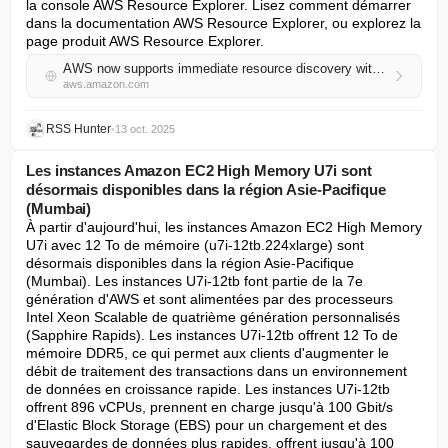
la console AWS Resource Explorer. Lisez comment démarrer 
dans la documentation AWS Resource Explorer, ou explorez la 
page produit AWS Resource Explorer.
AWS now supports immediate resource discovery within a Region
aws.amazon.com
RSS Hunter
•
13 oct. 2025
Les instances Amazon EC2 High Memory U7i sont
désormais disponibles dans la région Asie-Pacifique
(Mumbai)
À partir d'aujourd'hui, les instances Amazon EC2 High Memory 
U7i avec 12 To de mémoire (u7i-12tb.224xlarge) sont 
désormais disponibles dans la région Asie-Pacifique 
(Mumbai). Les instances U7i-12tb font partie de la 7e 
génération d'AWS et sont alimentées par des processeurs 
Intel Xeon Scalable de quatrième génération personnalisés 
(Sapphire Rapids). Les instances U7i-12tb offrent 12 To de 
mémoire DDR5, ce qui permet aux clients d'augmenter le 
débit de traitement des transactions dans un environnement 
de données en croissance rapide. Les instances U7i-12tb 
offrent 896 vCPUs, prennent en charge jusqu'à 100 Gbit/s 
d'Elastic Block Storage (EBS) pour un chargement et des 
sauvegardes de données plus rapides, offrent jusqu'à 100 