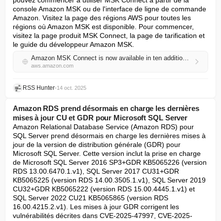
pouvez commencer à utiliser MSK Connect à partir de la 
console Amazon MSK ou de l'interface de ligne de commande 
Amazon. Visitez la page des régions AWS pour toutes les 
régions où Amazon MSK est disponible. Pour commencer, 
visitez la page produit MSK Connect, la page de tarification et 
le guide du développeur Amazon MSK.
Amazon MSK Connect is now available in ten additional AWS Regions
aws.amazon.com
RSS Hunter
•
14 oct. 2025
Amazon RDS prend désormais en charge les dernières
mises à jour CU et GDR pour Microsoft SQL Server
Amazon Relational Database Service (Amazon RDS) pour 
SQL Server prend désormais en charge les dernières mises à 
jour de la version de distribution générale (GDR) pour 
Microsoft SQL Server. Cette version inclut la prise en charge 
de Microsoft SQL Server 2016 SP3+GDR KB5065226 (version 
RDS 13.00.6470.1.v1), SQL Server 2017 CU31+GDR 
KB5065225 (version RDS 14.00.3505.1.v1), SQL Server 2019 
CU32+GDR KB5065222 (version RDS 15.00.4445.1.v1) et 
SQL Server 2022 CU21 KB5065865 (version RDS 
16.00.4215.2.v1). Les mises à jour GDR corrigent les 
vulnérabilités décrites dans CVE-2025-47997, CVE-2025-