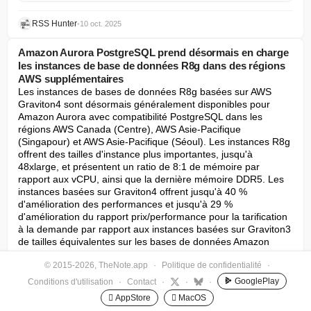
RSS Hunter
•
10 oct. 2025
Amazon Aurora PostgreSQL prend désormais en charge
les instances de base de données R8g dans des régions
AWS supplémentaires
Les instances de bases de données R8g basées sur AWS 
Graviton4 sont désormais généralement disponibles pour 
Amazon Aurora avec compatibilité PostgreSQL dans les 
régions AWS Canada (Centre), AWS Asie-Pacifique 
(Singapour) et AWS Asie-Pacifique (Séoul). Les instances R8g 
offrent des tailles d'instance plus importantes, jusqu'à 
48xlarge, et présentent un ratio de 8:1 de mémoire par 
rapport aux vCPU, ainsi que la dernière mémoire DDR5. Les 
instances basées sur Graviton4 offrent jusqu'à 40 % 
d'amélioration des performances et jusqu'à 29 % 
d'amélioration du rapport prix/performance pour la tarification 
à la demande par rapport aux instances basées sur Graviton3 
de tailles équivalentes sur les bases de données Amazon 
Aurora PostgreSQL, selon le moteur de base de données, la 
© 2015-2026, TheNote.app
·
Politique de confidentialité
·
version et la charge de travail. Les processeurs AWS 
Graviton4 sont la dernière génération de processeurs AWS 
GooglePlay
Conditions d'utilisation
·
Contact
·
·
·
Graviton conçus sur mesure, construits sur le système AWS 
 AppStore
 MacOS
Nitro. Les instances de base de données R8g sont disponibles 