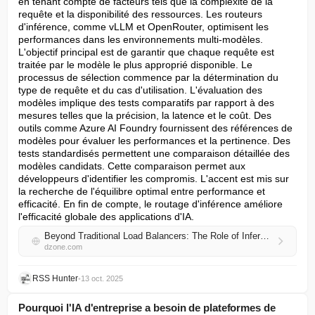
en tenant compte de facteurs tels que la complexité de la 
requête et la disponibilité des ressources. Les routeurs 
d'inférence, comme vLLM et OpenRouter, optimisent les 
performances dans les environnements multi-modèles. 
L'objectif principal est de garantir que chaque requête est 
traitée par le modèle le plus approprié disponible. Le 
processus de sélection commence par la détermination du 
type de requête et du cas d'utilisation. L'évaluation des 
modèles implique des tests comparatifs par rapport à des 
mesures telles que la précision, la latence et le coût. Des 
outils comme Azure AI Foundry fournissent des références de 
modèles pour évaluer les performances et la pertinence. Des 
tests standardisés permettent une comparaison détaillée des 
modèles candidats. Cette comparaison permet aux 
développeurs d'identifier les compromis. L'accent est mis sur 
la recherche de l'équilibre optimal entre performance et 
efficacité. En fin de compte, le routage d'inférence améliore 
l'efficacité globale des applications d'IA.
Beyond Traditional Load Balancers: The Role of Inference Routers in AI Systems
dzone.com
RSS Hunter
•
13 oct. 2025
Pourquoi l'IA d'entreprise a besoin de plateformes de