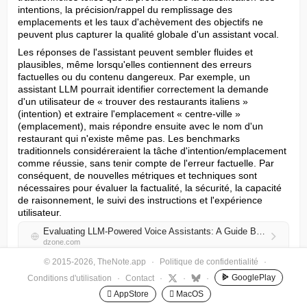
intentions, la précision/rappel du remplissage des 
emplacements et les taux d'achèvement des objectifs ne 
peuvent plus capturer la qualité globale d'un assistant vocal.
Les réponses de l'assistant peuvent sembler fluides et 
plausibles, même lorsqu'elles contiennent des erreurs 
factuelles ou du contenu dangereux. Par exemple, un 
assistant LLM pourrait identifier correctement la demande 
d'un utilisateur de « trouver des restaurants italiens » 
(intention) et extraire l'emplacement « centre-ville » 
(emplacement), mais répondre ensuite avec le nom d'un 
restaurant qui n'existe même pas. Les benchmarks 
traditionnels considéreraient la tâche d'intention/emplacement 
comme réussie, sans tenir compte de l'erreur factuelle. Par 
conséquent, de nouvelles métriques et techniques sont 
nécessaires pour évaluer la factualité, la sécurité, la capacité 
de raisonnement, le suivi des instructions et l'expérience 
utilisateur.
Evaluating LLM-Powered Voice Assistants: A Guide Beyond Traditional Metrics
dzone.com
© 2015-2026, TheNote.app
·
Politique de confidentialité
·
RSS Hunter
•
9 oct. 2025
GooglePlay
Conditions d'utilisation
·
Contact
·
·
·
 AppStore
 MacOS
Construire une technologie de jumeau numérique de la