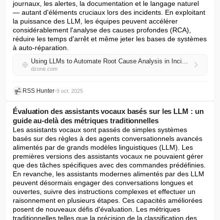
journaux, les alertes, la documentation et le langage naturel 
— autant d'éléments cruciaux lors des incidents. En exploitant 
la puissance des LLM, les équipes peuvent accélérer 
considérablement l'analyse des causes profondes (RCA), 
réduire les temps d'arrêt et même jeter les bases de systèmes 
à auto-réparation.
Using LLMs to Automate Root Cause Analysis in Incident Response
dzone.com
RSS Hunter
•
9 oct. 2025
Évaluation des assistants vocaux basés sur les LLM : un
guide au-delà des métriques traditionnelles
Les assistants vocaux sont passés de simples systèmes 
basés sur des règles à des agents conversationnels avancés 
alimentés par de grands modèles linguistiques (LLM). Les 
premières versions des assistants vocaux ne pouvaient gérer 
que des tâches spécifiques avec des commandes prédéfinies. 
En revanche, les assistants modernes alimentés par des LLM 
peuvent désormais engager des conversations longues et 
ouvertes, suivre des instructions complexes et effectuer un 
raisonnement en plusieurs étapes. Ces capacités améliorées 
posent de nouveaux défis d'évaluation. Les métriques 
traditionnelles telles que la précision de la classification des 