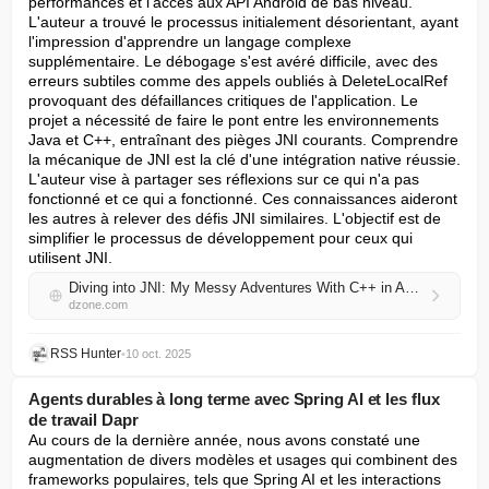
performances et l'accès aux API Android de bas niveau. 
L'auteur a trouvé le processus initialement désorientant, ayant 
l'impression d'apprendre un langage complexe 
supplémentaire. Le débogage s'est avéré difficile, avec des 
erreurs subtiles comme des appels oubliés à DeleteLocalRef 
provoquant des défaillances critiques de l'application. Le 
projet a nécessité de faire le pont entre les environnements 
Java et C++, entraînant des pièges JNI courants. Comprendre 
la mécanique de JNI est la clé d'une intégration native réussie. 
L'auteur vise à partager ses réflexions sur ce qui n'a pas 
fonctionné et ce qui a fonctionné. Ces connaissances aideront 
les autres à relever des défis JNI similaires. L'objectif est de 
simplifier le processus de développement pour ceux qui 
utilisent JNI.
Diving into JNI: My Messy Adventures With C++ in Android
dzone.com
RSS Hunter
•
10 oct. 2025
Agents durables à long terme avec Spring AI et les flux
de travail Dapr
Au cours de la dernière année, nous avons constaté une 
augmentation de divers modèles et usages qui combinent des 
frameworks populaires, tels que Spring AI et les interactions 