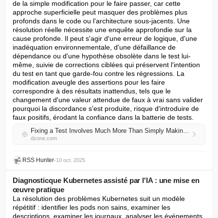
de la simple modification pour le faire passer, car cette 
approche superficielle peut masquer des problèmes plus 
profonds dans le code ou l'architecture sous-jacents. Une 
résolution réelle nécessite une enquête approfondie sur la 
cause profonde. Il peut s'agir d'une erreur de logique, d'une 
inadéquation environnementale, d'une défaillance de 
dépendance ou d'une hypothèse obsolète dans le test lui-
même, suivie de corrections ciblées qui préservent l'intention 
du test en tant que garde-fou contre les régressions. La 
modification aveugle des assertions pour les faire 
correspondre à des résultats inattendus, tels que le 
changement d'une valeur attendue de faux à vrai sans valider 
pourquoi la discordance s'est produite, risque d'introduire de 
faux positifs, érodant la confiance dans la batterie de tests.
Fixing a Test Involves Much More Than Simply Making It Pass
dzone.com
RSS Hunter
•
10 oct. 2025
Diagnosticque Kubernetes assisté par l'IA : une mise en
œuvre pratique
La résolution des problèmes Kubernetes suit un modèle 
répétitif : identifier les pods non sains, examiner les 
descriptions, examiner les journaux, analyser les événements 