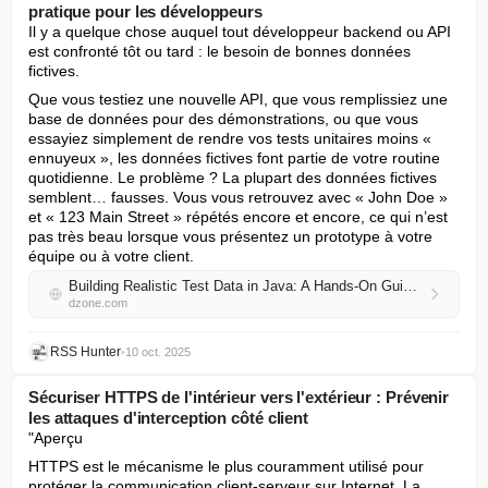
pratique pour les développeurs
Il y a quelque chose auquel tout développeur backend ou API 
est confronté tôt ou tard : le besoin de bonnes données 
fictives.
Que vous testiez une nouvelle API, que vous remplissiez une 
base de données pour des démonstrations, ou que vous 
essayiez simplement de rendre vos tests unitaires moins « 
ennuyeux », les données fictives font partie de votre routine 
quotidienne. Le problème ? La plupart des données fictives 
semblent… fausses. Vous vous retrouvez avec « John Doe » 
et « 123 Main Street » répétés encore et encore, ce qui n’est 
pas très beau lorsque vous présentez un prototype à votre 
équipe ou à votre client.
Building Realistic Test Data in Java: A Hands-On Guide for Developers
dzone.com
RSS Hunter
•
10 oct. 2025
Sécuriser HTTPS de l'intérieur vers l'extérieur : Prévenir
les attaques d'interception côté client
"Aperçu
HTTPS est le mécanisme le plus couramment utilisé pour 
protéger la communication client-serveur sur Internet. La 