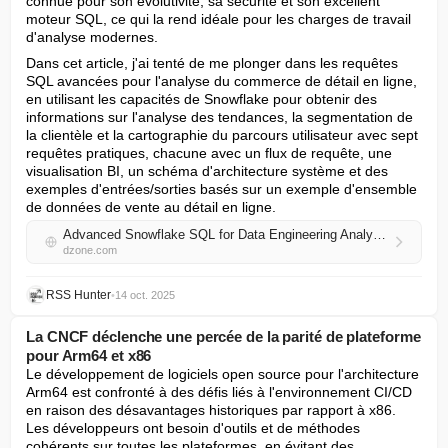
connue pour son évolutivité, sa sécurité et son excellent 
moteur SQL, ce qui la rend idéale pour les charges de travail 
d'analyse modernes.
Dans cet article, j'ai tenté de me plonger dans les requêtes 
SQL avancées pour l'analyse du commerce de détail en ligne, 
en utilisant les capacités de Snowflake pour obtenir des 
informations sur l'analyse des tendances, la segmentation de 
la clientèle et la cartographie du parcours utilisateur avec sept 
requêtes pratiques, chacune avec un flux de requête, une 
visualisation BI, un schéma d'architecture système et des 
exemples d'entrées/sorties basés sur un exemple d'ensemble 
de données de vente au détail en ligne.
Advanced Snowflake SQL for Data Engineering Analytics
dzone.com
RSS Hunter
•
14 oct. 2025
La CNCF déclenche une percée de la parité de plateforme
pour Arm64 et x86
Le développement de logiciels open source pour l'architecture 
Arm64 est confronté à des défis liés à l'environnement CI/CD 
en raison des désavantages historiques par rapport à x86. 
Les développeurs ont besoin d'outils et de méthodes 
cohérents sur toutes les plateformes, en évitant des 