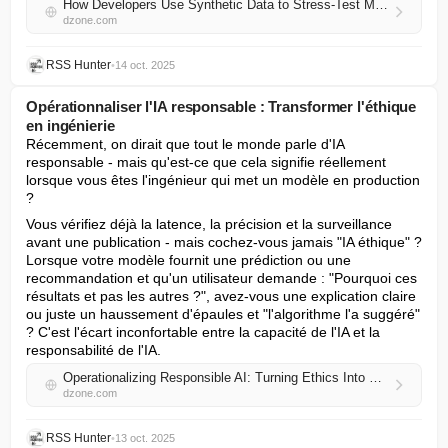
How Developers Use Synthetic Data to Stress-Test Models in Noisy Markets
dzone.com
RSS Hunter
•
14 oct. 2025
Opérationnaliser l'IA responsable : Transformer l'éthique
en ingénierie
Récemment, on dirait que tout le monde parle d'IA 
responsable - mais qu'est-ce que cela signifie réellement 
lorsque vous êtes l'ingénieur qui met un modèle en production 
?
Vous vérifiez déjà la latence, la précision et la surveillance 
avant une publication - mais cochez-vous jamais "IA éthique" ? 
Lorsque votre modèle fournit une prédiction ou une 
recommandation et qu'un utilisateur demande : "Pourquoi ces 
résultats et pas les autres ?", avez-vous une explication claire 
ou juste un haussement d'épaules et "l'algorithme l'a suggéré" 
? C'est l'écart inconfortable entre la capacité de l'IA et la 
responsabilité de l'IA.
Operationalizing Responsible AI: Turning Ethics Into Engineering
dzone.com
RSS Hunter
•
13 oct. 2025