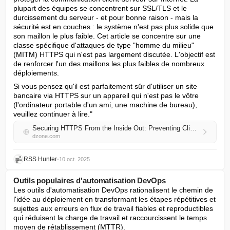
plupart des équipes se concentrent sur SSL/TLS et le 
durcissement du serveur - et pour bonne raison - mais la 
sécurité est en couches : le système n'est pas plus solide que 
son maillon le plus faible. Cet article se concentre sur une 
classe spécifique d'attaques de type "homme du milieu" 
(MITM) HTTPS qui n'est pas largement discutée. L'objectif est 
de renforcer l'un des maillons les plus faibles de nombreux 
déploiements.
Si vous pensez qu'il est parfaitement sûr d'utiliser un site 
bancaire via HTTPS sur un appareil qui n'est pas le vôtre 
(l'ordinateur portable d'un ami, une machine de bureau), 
veuillez continuer à lire."
Securing HTTPS From the Inside Out: Preventing Client-Side Interception Attacks
dzone.com
RSS Hunter
•
10 oct. 2025
Outils populaires d'automatisation DevOps
Les outils d'automatisation DevOps rationalisent le chemin de 
l'idée au déploiement en transformant les étapes répétitives et 
sujettes aux erreurs en flux de travail fiables et reproductibles 
qui réduisent la charge de travail et raccourcissent le temps 
moyen de rétablissement (MTTR).