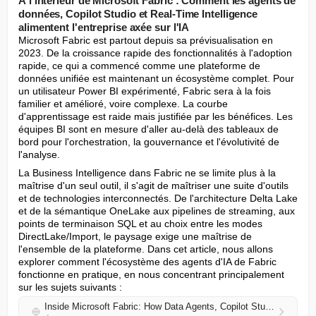
À l'intérieur de Microsoft Fabric : Comment les agents de
données, Copilot Studio et Real-Time Intelligence
alimentent l'entreprise axée sur l'IA
Microsoft Fabric est partout depuis sa prévisualisation en 
2023. De la croissance rapide des fonctionnalités à l'adoption 
rapide, ce qui a commencé comme une plateforme de 
données unifiée est maintenant un écosystème complet. Pour 
un utilisateur Power BI expérimenté, Fabric sera à la fois 
familier et amélioré, voire complexe. La courbe 
d'apprentissage est raide mais justifiée par les bénéfices. Les 
équipes BI sont en mesure d'aller au-delà des tableaux de 
bord pour l'orchestration, la gouvernance et l'évolutivité de 
l'analyse.
La Business Intelligence dans Fabric ne se limite plus à la 
maîtrise d'un seul outil, il s'agit de maîtriser une suite d'outils 
et de technologies interconnectés. De l'architecture Delta Lake 
et de la sémantique OneLake aux pipelines de streaming, aux 
points de terminaison SQL et au choix entre les modes 
DirectLake/Import, le paysage exige une maîtrise de 
l'ensemble de la plateforme. Dans cet article, nous allons 
explorer comment l'écosystème des agents d'IA de Fabric 
fonctionne en pratique, en nous concentrant principalement 
sur les sujets suivants :
Inside Microsoft Fabric: How Data Agents, Copilot Studio, and Real-Time Intelligence Power the AI-Driven Enterprise