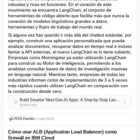
robustas y ricas en funciones. En el corazón de este 
movimiento se encuentra LangChain, el conjunto de 
herramientas de código abierto que facilita más que nunca la 
conexión de modelos lingüísticos grandes a datos, 
herramientas y flujos de trabajo del mundo real.
Si alguna vez has querido ir más allá del chatbot estándar, por 
ejemplo, construir una aplicación personalizada que pueda 
analizar documentos, recuperar datos en tiempo real e incluso 
llamar a API externas, el nuevo LangChain te lo tiene cubierto. 
Empresas como Morningstar ya están utilizando LangChain 
para construir su Motor de Inteligencia, permitiendo a los 
analistas consultar bases de datos de investigación masivas 
en lenguaje natural. Mientras tanto, empresas de todas las 
industrias informan ciclos de implementación de 3 a 5 veces 
más rápidos cuando utilizan LangChain en comparación con 
la construcción desde cero.
Build Smarter Next-Gen AI Apps: A Step-by-Step LangChain v0.3+ Guide
dzone.com
RSS Hunter
•
2 sept 2025
Cómo usar ALB (Application Load Balancer) como
firewall en IBM Cloud