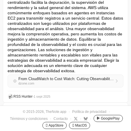
centralizado facilita la depuración, la supervisión del 
rendimiento y la salud general del sistema. AWS utiliza 
comúnmente enfoques basados en agentes en instancias 
EC2 para transmitir registros a un servicio central. Estos datos 
centralizados son luego utilizados por plataformas de 
observabilidad para el análisis. Una mayor observabilidad 
mejora la comprensión operativa, pero aumenta los costos de 
ingestión y almacenamiento de datos. Equilibrar la 
profundidad de la observabilidad y el costo es crucial para las 
organizaciones. Las soluciones de ingestión y 
almacenamiento rentables y escalables son vitales para las 
estrategias de observabilidad a escala empresarial. Elegir la 
solución adecuada es un elemento clave de cualquier 
estrategia de observabilidad exitosa.
From CloudWatch to Cost Watch: Cutting Observability Costs With Vector
dzone.com
RSS Hunter
•
1 sept 2025
El Co-Piloto de IA: Cómo Liderar Cuando el Mejor
© 2015-2026, TheNote.app
·
Política de privacidad
·
Jugador de tu Equipo es una Máquina
GooglePlay
Términos y condiciones
·
Contacto
·
·
·
Está sucediendo en stand-ups y uno a uno en todas partes. 
Un ingeniero explica cómo borraron una montaña de multas 
 AppStore
 MacOS
durante el fin de semana. "¿Cómo lo hiciste todo?", 