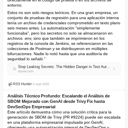
directamente en el código de prueba o en los archivos de 
entorno.
Estos no son solo riesgos teóricos. En una gran empresa, un 
conjunto de pruebas de regresión para una aplicación interna 
tenía un archivo de credenciales comprometido en texto plano 
seis meses antes. La automatización "simplemente 
funcionaba", pero los secretos no solo se almacenaron en 
archivos .env, sino que también se imprimieron en los 
registros de la consola de Jenkins, se referenciaron en las 
colecciones de Postman y se distribuyeron en múltiples 
bifurcaciones. Nadie lo notó hasta que una auditoría de 
seguridad lo señaló."
Stop Leaking Secrets: The Hidden Danger in Test Automation and How Vault Can Fix It
dzone.com
RSS Hunter
•
2 sept 2025
Análisis Técnico Profundo: Escalando el Análisis de
SBOM Mejorado con GenAI desde Trivy Fix hasta
DevSecOps Empresarial
Este artículo demuestra cómo una solución crítica para la 
generación de SBOM de Trivy (PR #9224) puede ser escalada 
en una plataforma empresarial impulsada por GenAI, 
ofreciendo una automatización integral de DevSecOps y 