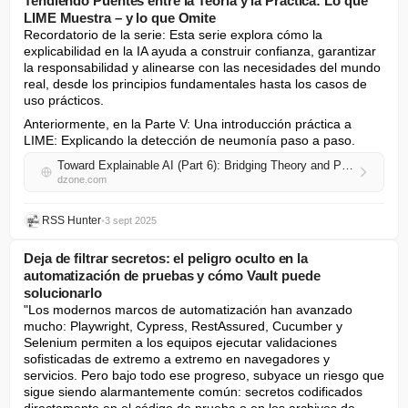
Tendiendo Puentes entre la Teoría y la Práctica: Lo que
LIME Muestra – y lo que Omite
Recordatorio de la serie: Esta serie explora cómo la 
explicabilidad en la IA ayuda a construir confianza, garantizar 
la responsabilidad y alinearse con las necesidades del mundo 
real, desde los principios fundamentales hasta los casos de 
uso prácticos.
Anteriormente, en la Parte V: Una introducción práctica a 
LIME: Explicando la detección de neumonía paso a paso.
Toward Explainable AI (Part 6): Bridging Theory and Practice—What LIME Shows – and What It Leaves Out
dzone.com
RSS Hunter
•
3 sept 2025
Deja de filtrar secretos: el peligro oculto en la
automatización de pruebas y cómo Vault puede
solucionarlo
"Los modernos marcos de automatización han avanzado 
mucho: Playwright, Cypress, RestAssured, Cucumber y 
Selenium permiten a los equipos ejecutar validaciones 
sofisticadas de extremo a extremo en navegadores y 
servicios. Pero bajo todo ese progreso, subyace un riesgo que 
sigue siendo alarmantemente común: secretos codificados 