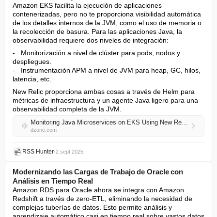
Amazon EKS facilita la ejecución de aplicaciones 
contenerizadas, pero no te proporciona visibilidad automática 
de los detalles internos de la JVM, como el uso de memoria o 
la recolección de basura. Para las aplicaciones Java, la 
observabilidad requiere dos niveles de integración:
-   Monitorización a nivel de clúster para pods, nodos y 
despliegues.

-   Instrumentación APM a nivel de JVM para heap, GC, hilos, 
latencia, etc.
New Relic proporciona ambas cosas a través de Helm para 
métricas de infraestructura y un agente Java ligero para una 
observabilidad completa de la JVM.
Monitoring Java Microservices on EKS Using New Relic APM and Kubernetes Metrics
dzone.com
RSS Hunter
•
2 sept 2025
Modernizando las Cargas de Trabajo de Oracle con
Análisis en Tiempo Real
Amazon RDS para Oracle ahora se integra con Amazon 
Redshift a través de zero-ETL, eliminando la necesidad de 
complejas tuberías de datos. Esto permite análisis y 
aprendizaje automático casi en tiempo real sobre vastos datos 