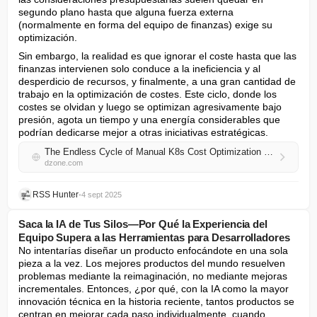
segundo plano hasta que alguna fuerza externa 
(normalmente en forma del equipo de finanzas) exige su 
optimización.
Sin embargo, la realidad es que ignorar el coste hasta que las 
finanzas intervienen solo conduce a la ineficiencia y al 
desperdicio de recursos, y finalmente, a una gran cantidad de 
trabajo en la optimización de costes. Este ciclo, donde los 
costes se olvidan y luego se optimizan agresivamente bajo 
presión, agota un tiempo y una energía considerables que 
podrían dedicarse mejor a otras iniciativas estratégicas.
The Endless Cycle of Manual K8s Cost Optimization Is Costing Organizations More Than They Realize
dzone.com
RSS Hunter
•
4 sept 2025
Saca la IA de Tus Silos—Por Qué la Experiencia del
Equipo Supera a las Herramientas para Desarrolladores
No intentarías diseñar un producto enfocándote en una sola 
pieza a la vez. Los mejores productos del mundo resuelven 
problemas mediante la reimaginación, no mediante mejoras 
incrementales. Entonces, ¿por qué, con la IA como la mayor 
innovación técnica en la historia reciente, tantos productos se 
centran en mejorar cada paso individualmente, cuando 