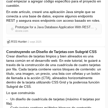
cual empezar a agregar código específico para el proyecto en 
cuestión.
En este artículo, crearé una aplicación Java simple que se 
conecta a una base de datos, expone algunos endpoints 
REST y asegura esos endpoints con acceso basado en roles.
Prototype for a Java Database Application With REST and Security
dzone.com
RSS Hunter
•
2 sept 2025
Construyendo un Diseño de Tarjetas con Subgrid CSS
Crear diseños de tarjetas limpios y bien alineados es una 
tarea común en el desarrollo web. En este tutorial, te guiaré a 
través de la construcción de una cuadrícula de cuatro tarjetas 
por fila. Cada tarjeta contiene varios bloques de contenido: un 
título, una imagen, un precio, una lista con viñetas y un botón 
de llamada a la acción (CTA), alineados horizontalmente 
dentro de la tarjeta utilizando CSS Grid y la poderosa función 
Subgrid de CSS.
Lo que construirás
-   Un diseño de cuadrícula de tarjetas (máximo 4 tarjetas por 
fila).

-   Cada tarjeta contiene múltiples bloques de contenido 