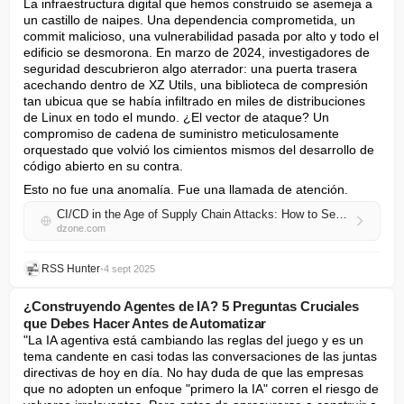
La infraestructura digital que hemos construido se asemeja a 
un castillo de naipes. Una dependencia comprometida, un 
commit malicioso, una vulnerabilidad pasada por alto y todo el 
edificio se desmorona. En marzo de 2024, investigadores de 
seguridad descubrieron algo aterrador: una puerta trasera 
acechando dentro de XZ Utils, una biblioteca de compresión 
tan ubicua que se había infiltrado en miles de distribuciones 
de Linux en todo el mundo. ¿El vector de ataque? Un 
compromiso de cadena de suministro meticulosamente 
orquestado que volvió los cimientos mismos del desarrollo de 
código abierto en su contra.
Esto no fue una anomalía. Fue una llamada de atención.
CI/CD in the Age of Supply Chain Attacks: How to Secure Every Commit
dzone.com
RSS Hunter
•
4 sept 2025
¿Construyendo Agentes de IA? 5 Preguntas Cruciales
que Debes Hacer Antes de Automatizar
"La IA agentiva está cambiando las reglas del juego y es un 
tema candente en casi todas las conversaciones de las juntas 
directivas de hoy en día. No hay duda de que las empresas 
que no adopten un enfoque "primero la IA" corren el riesgo de 