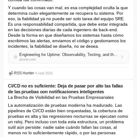
Y cuando las cosas van mal, es esa complejidad oculta la que 
determina cuán elegantemente se recupera tu sistema. Por 
eso, la fiabilidad ya no puede ser solo tarea del equipo SRE. 
Es una responsabilidad compartida, que debe estar integrada 
en las decisiones diarias de cada ingeniero de back-end. 
Desde la forma en que diseñamos los sistemas hasta cómo 
escribimos las alertas, enviamos el código y gestionamos los 
incidentes, la fiabilidad se diseña, no se desea.
Engineering for Uptime: Observability, Testing, and the Road to Rock-Solid Back-End Services
dzone.com
RSS Hunter
•
4 sept 2025
CI/CD no es suficiente: Deja de pasar por alto las fallas
de las pruebas con notificaciones inteligentes
La Brecha de Visibilidad en las Pruebas Empresariales
La automatización de pruebas moderna ha madurado. Las 
pipelines de CI/CD están bien orquestadas, la cobertura de 
pruebas es alta y las regresiones nocturnas se ejecutan como 
un reloj. Pero incluso con toda esta estructura, un problema 
sutil aún persiste: nadie sabe cuándo fallan las cosas, al 
menos no lo suficientemente rápido, o por las personas 