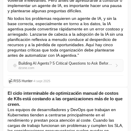
volverse irrelevantes. Pero antes de apresurarse a construir o 
implementar un agente de IA, es importante hacer una pausa 
y plantearse algunas preguntas difíciles.
No todos los problemas requieren un agente de IA, y sin la 
base correcta, especialmente en torno a los datos, la IA 
agentiva puede convertirse rápidamente en un error costoso y 
arriesgado. Lanzarse de cabeza a la adopción de la IA sin una 
planificación reflexiva a menudo conduce al desperdicio de 
recursos y a la pérdida de oportunidades. Aquí hay cinco 
preguntas críticas que toda organización debe plantearse 
antes de automatizar con IA agentiva."
Building AI Agents? 5 Critical Questions to Ask Before You Automate
dzone.com
RSS Hunter
•
4 sept 2025
El ciclo interminable de optimización manual de costos
de K8s está costando a las organizaciones más de lo que
creen.
Los equipos de desarrolladores y DevOps que trabajan en 
Kubernetes tienden a centrarse principalmente en el 
rendimiento y prestan poca atención al coste. Cuando las 
cargas de trabajo funcionan sin problemas y cumplen los SLA, 
las consideraciones presupuestarias suelen quedar en 