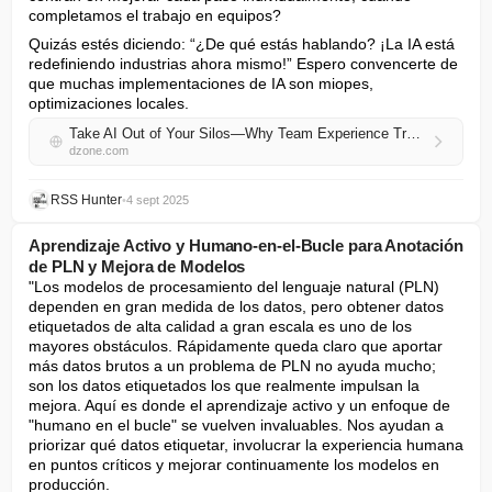
completamos el trabajo en equipos?
Quizás estés diciendo: “¿De qué estás hablando? ¡La IA está 
redefiniendo industrias ahora mismo!” Espero convencerte de 
que muchas implementaciones de IA son miopes, 
optimizaciones locales.
Take AI Out of Your Silos—Why Team Experience Trumps Developer Tools
dzone.com
RSS Hunter
•
4 sept 2025
Aprendizaje Activo y Humano-en-el-Bucle para Anotación
de PLN y Mejora de Modelos
"Los modelos de procesamiento del lenguaje natural (PLN) 
dependen en gran medida de los datos, pero obtener datos 
etiquetados de alta calidad a gran escala es uno de los 
mayores obstáculos. Rápidamente queda claro que aportar 
más datos brutos a un problema de PLN no ayuda mucho; 
son los datos etiquetados los que realmente impulsan la 
mejora. Aquí es donde el aprendizaje activo y un enfoque de 
"humano en el bucle" se vuelven invaluables. Nos ayudan a 
priorizar qué datos etiquetar, involucrar la experiencia humana 
en puntos críticos y mejorar continuamente los modelos en 
producción.