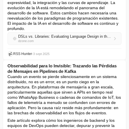
expresividad, la integración y las curvas de aprendizaje. La 
evolución de la IA está remodelando el panorama del 
desarrollo de software. Estos cambios hacen necesaria una 
reevaluación de los paradigmas de programación existentes. 
El impacto de la IA en el desarrollo de software es continuo y 
profundo.
DSLs vs. Libraries: Evaluating Language Design in the GenAI Era
dzone.com
RSS Hunter
•
3 sept 2025
Observabilidad para lo Invisible: Trazando las Pérdidas
de Mensajes en Pipelines de Kafka
Cuando un evento se pierde silenciosamente en un sistema 
distribuido, no es un error, es un punto ciego en la 
arquitectura. En plataformas de mensajería a gran escala, 
particularmente aquellas que sirven a APIs en tiempo real 
como WhatsApp Business o cadenas de comandos de IoT, los 
fallos de telemetría a menudo se confunden con errores de 
aplicación. Pero la causa raíz reside más profundamente: en 
las brechas de observabilidad en los flujos de eventos.
Este artículo explora cómo los ingenieros de backend y los 
equipos de DevOps pueden detectar, depurar y prevenir la 