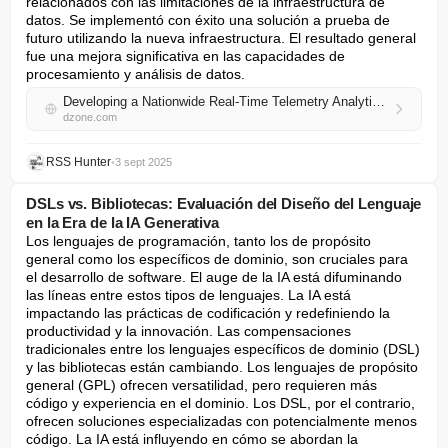
relacionados con las limitaciones de la infraestructura de 
datos. Se implementó con éxito una solución a prueba de 
futuro utilizando la nueva infraestructura. El resultado general 
fue una mejora significativa en las capacidades de 
procesamiento y análisis de datos.
Developing a Nationwide Real-Time Telemetry Analytics Platform Using Google Cloud Platform and Apache Airflow
dzone.com
RSS Hunter
•
3 sept 2025
DSLs vs. Bibliotecas: Evaluación del Diseño del Lenguaje
en la Era de la IA Generativa
Los lenguajes de programación, tanto los de propósito 
general como los específicos de dominio, son cruciales para 
el desarrollo de software. El auge de la IA está difuminando 
las líneas entre estos tipos de lenguajes. La IA está 
impactando las prácticas de codificación y redefiniendo la 
productividad y la innovación. Las compensaciones 
tradicionales entre los lenguajes específicos de dominio (DSL) 
y las bibliotecas están cambiando. Los lenguajes de propósito 
general (GPL) ofrecen versatilidad, pero requieren más 
código y experiencia en el dominio. Los DSL, por el contrario, 
ofrecen soluciones especializadas con potencialmente menos 
código. La IA está influyendo en cómo se abordan la 