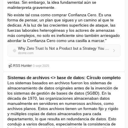
ventas. Sin embargo, la idea fundamental aún se 
malinterpreta gravemente.
No existe tal cosa como comprar Confianza Cero. Es una 
forma de pensar, un plan que sigues y un camino al que te 
dedicas. A la luz de las crecientes superficies de ataque, las 
fuerzas laborales heterogéneas y los actores de amenazas 
más complejos, no solo es ineficiente sino también arriesgado 
abordar la Confianza Cero como una casilla a marcar."
Why Zero Trust Is Not a Product but a Strategy You Can’t Ignore in 2025
dzone.com
RSS Hunter
•
3 sept 2025
Sistemas de archivos <> base de datos: Círculo completo
Los sistemas basados en archivos fueron los sistemas de 
almacenamiento de datos originales antes de la invención de 
los sistemas de gestión de bases de datos (SGBD). En la 
década de 1970, las organizaciones almacenaban datos 
manualmente en servidores en numerosos archivos, como 
archivos planos. Estos archivos tienen un formato fijo y rígido 
y múltiples copias de datos almacenados para cada 
departamento, lo que resulta en redundancia de datos. Esto 
condujo a varios desafíos, especialmente la consistencia de 