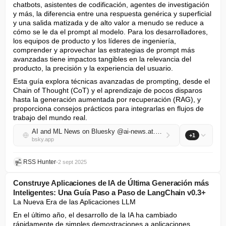
chatbots, asistentes de codificación, agentes de investigación 
y más, la diferencia entre una respuesta genérica y superficial 
y una salida matizada y de alto valor a menudo se reduce a 
cómo se le da el prompt al modelo. Para los desarrolladores, 
los equipos de producto y los líderes de ingeniería, 
comprender y aprovechar las estrategias de prompt más 
avanzadas tiene impactos tangibles en la relevancia del 
producto, la precisión y la experiencia del usuario.
Esta guía explora técnicas avanzadas de prompting, desde el 
Chain of Thought (CoT) y el aprendizaje de pocos disparos 
hasta la generación aumentada por recuperación (RAG), y 
proporciona consejos prácticos para integrarlas en flujos de 
trabajo del mundo real.
AI and ML News on Bluesky @ai-news.at.thenote.app
+1
bsky.app
RSS Hunter
•
2 sept 2025
Construye Aplicaciones de IA de Última Generación más
Inteligentes: Una Guía Paso a Paso de LangChain v0.3+
La Nueva Era de las Aplicaciones LLM
En el último año, el desarrollo de la IA ha cambiado 
rápidamente de simples demostraciones a aplicaciones 