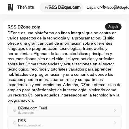

TheNote
RSS DZone.com
Productos
Agentes
Español
GooglePlay
AppSto
RSS DZone.com
Seguir
DZone es una plataforma en línea integral que se centra en 
varios aspectos de la tecnología y la programación. El sitio 
ofrece una gran cantidad de información sobre diferentes 
lenguajes de programación, tecnologías, frameworks y 
herramientas. Algunas de las características principales y 
recursos disponibles en el sitio incluyen noticias y artículos 
sobre las últimas tendencias y actualizaciones en el sector 
tecnológico, recursos y tutoriales variados para aprender 
habilidades de programación, y una comunidad donde los 
usuarios pueden interactuar entre sí y compartir sus 
experiencias y conocimientos. Además, DZone ofrece listas de 
empleo para profesionales de la tecnología, sirviendo como 
un recurso útil para aquellos interesados en la tecnología y la 
programación.
DZone.com Feed
dzone.com
RSS
feeds.dzone.com