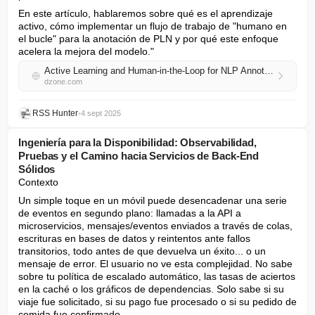
En este artículo, hablaremos sobre qué es el aprendizaje 
activo, cómo implementar un flujo de trabajo de "humano en 
el bucle" para la anotación de PLN y por qué este enfoque 
acelera la mejora del modelo."
Active Learning and Human-in-the-Loop for NLP Annotation and Model Improvement
dzone.com
RSS Hunter
•
4 sept 2025
Ingeniería para la Disponibilidad: Observabilidad,
Pruebas y el Camino hacia Servicios de Back-End
Sólidos
Contexto
Un simple toque en un móvil puede desencadenar una serie 
de eventos en segundo plano: llamadas a la API a 
microservicios, mensajes/eventos enviados a través de colas, 
escrituras en bases de datos y reintentos ante fallos 
transitorios, todo antes de que devuelva un éxito... o un 
mensaje de error. El usuario no ve esta complejidad. No sabe 
sobre tu política de escalado automático, las tasas de aciertos 
en la caché o los gráficos de dependencias. Solo sabe si su 
viaje fue solicitado, si su pago fue procesado o si su pedido de 
comida fue confirmado.