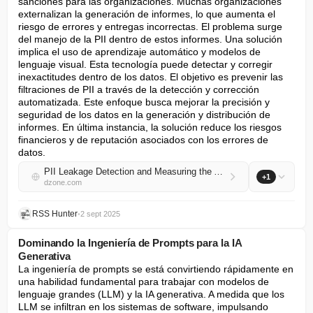
sanciones para las organizaciones. Muchas organizaciones 
externalizan la generación de informes, lo que aumenta el 
riesgo de errores y entregas incorrectas. El problema surge 
del manejo de la PII dentro de estos informes. Una solución 
implica el uso de aprendizaje automático y modelos de 
lenguaje visual. Esta tecnología puede detectar y corregir 
inexactitudes dentro de los datos. El objetivo es prevenir las 
filtraciones de PII a través de la detección y corrección 
automatizada. Este enfoque busca mejorar la precisión y 
seguridad de los datos en la generación y distribución de 
informes. En última instancia, la solución reduce los riesgos 
financieros y de reputación asociados con los errores de 
datos.
PII Leakage Detection and Measuring the Accuracy of Reports and Statements Using Machine Learning
+1
dzone.com
RSS Hunter
•
2 sept 2025
Dominando la Ingeniería de Prompts para la IA
Generativa
La ingeniería de prompts se está convirtiendo rápidamente en 
una habilidad fundamental para trabajar con modelos de 
lenguaje grandes (LLM) y la IA generativa. A medida que los 
LLM se infiltran en los sistemas de software, impulsando 